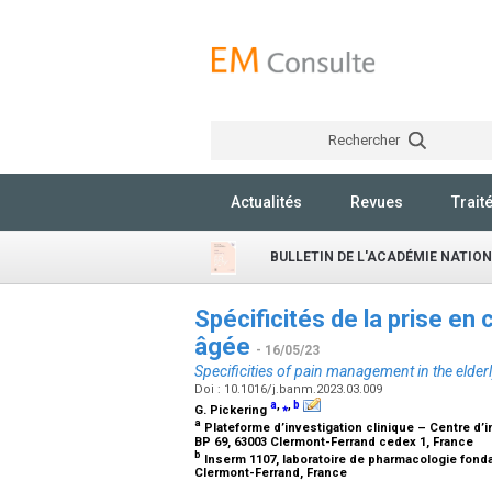
Rechercher
Actualités
Revues
Trait
BULLETIN DE L'ACADÉMIE NATIO
Spécificités de la prise en
âgée
- 16/05/23
Specificities of pain management in the elder
Doi : 10.1016/j.banm.2023.03.009
a
,
⁎
,
b
G. Pickering
a
Plateforme d’investigation clinique – Centre d’i
BP 69, 63003 Clermont-Ferrand cedex 1, France
b
Inserm 1107, laboratoire de pharmacologie fonda
Clermont-Ferrand, France