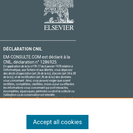
DÉCLARATION CNIL
EM-CONSULTE.COM est déclaré à la
CNIL, déclaration n° 1286925.
En application de la loi nº78-17 du 6 janvier 1978 relative à
l'informatique, aux fichiers et aux libertés, vous disposez
des droits d'opposition (art.26 de la loi), d'accès (art.34 à 38
de la loi), et de rectification (art.36 de la loi) des données
vous concernant. Ainsi, vous pouvez exiger que soient
rectifiées, complétées, clarifiées, mises à jour ou effacées
les informations vous concernant qui sont inexactes,
incomplètes, équivoques, périmées ou dont la collecte ou
l'utilisation ou la conservation est interdite.
Les informations personnelles concernant les visiteurs de
notre site, y compris leur identité, sont confidentielles.
Le responsable du site s'engage sur l'honneur à respecter
les conditions légales de confidentialité applicables en
France et à ne pas divulguer ces informations à des tiers.
Accept all cookies