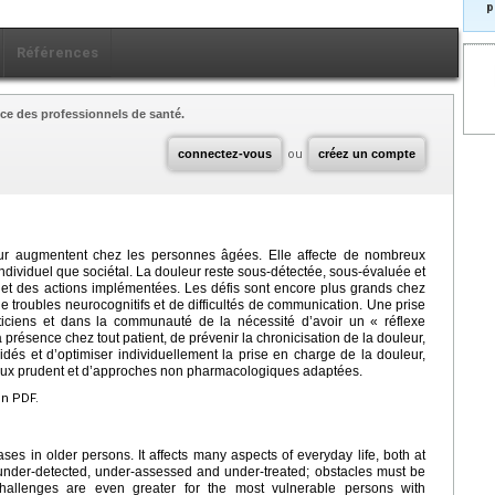
p
Références
ce des professionnels de santé.
connectez-vous
ou
créez un compte
eur augmentent chez les personnes âgées. Elle affecte de nombreux
individuel que sociétal. La douleur reste sous-détectée, sous-évaluée et
iés et des actions implémentées. Les défis sont encore plus grands chez
e troubles neurocognitifs et de difficultés de communication. Une prise
aticiens et dans la communauté de la nécessité d’avoir un « réflexe
résence chez tout patient, de prévenir la chronicisation de la douleur,
idés et d’optimiser individuellement la prise en charge de la douleur,
eux prudent et d’approches non pharmacologiques adaptées.
en PDF.
es in older persons. It affects many aspects of everyday life, both at
 under-detected, under-assessed and under-treated; obstacles must be
challenges are even greater for the most vulnerable persons with