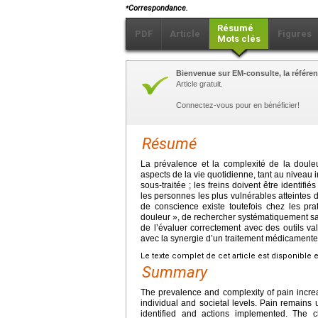
⁎
Correspondance.
Résumé
PDF
Article
Figures
Mots clés
Bienvenue sur EM-consulte, la référen
Article gratuit.
Connectez-vous pour en bénéficier!
Résumé
La prévalence et la complexité de la doul
aspects de la vie quotidienne, tant au niveau 
sous-traitée ; les freins doivent être identif
les personnes les plus vulnérables atteintes d
de conscience existe toutefois chez les pr
douleur », de rechercher systématiquement sa p
de l’évaluer correctement avec des outils val
avec la synergie d’un traitement médicament
Le texte complet de cet article est disponible 
Summary
The prevalence and complexity of pain increas
individual and societal levels. Pain remains
identified and actions implemented. The 