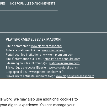
VRES
NOS FORMULES D'ABONNEMENTS
PLATEFORMES ELSEVIER MASSON
Site e-commerce :
www.elsevier-masson.fr
Aide à la pratique clinique :
www.clinicalkey.fr
Portail pour les institutions :
www.em-premium.com
Site d'information sur l'EMC :
emc-info.em-consulte.com
E-learning pour les infirmier(e)s :
pratique-infirmiere.com
Bibliothèque d'e-books Elsevier :
www.elsevierelibrary.fr
Blog special IFSI :
www.generationelsevier.fr
Suivez notre actualité sur notre blog :
www.blog-elsevier-masson.fr
Site d'emploi en santé :
emploisante.com
te work. We may also use additional cookies to
 your digital experience. You can manage your