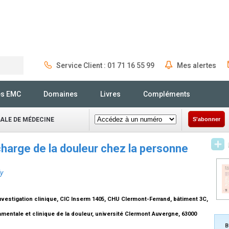
Service Client : 01 71 16 55 99
Mes alertes
Rechercher
és EMC
Domaines
Livres
Compléments
NALE DE MÉDECINE
S'abonner
 charge de la douleur chez la personne
ly
nvestigation clinique, CIC Inserm 1405, CHU Clermont-Ferrand, bâtiment 3C,
mentale et clinique de la douleur, université Clermont Auvergne, 63000
B