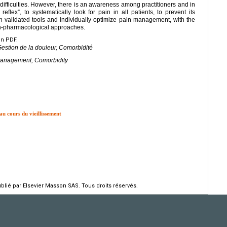
ifficulties. However, there is an awareness among practitioners and in
flex”, to systematically look for pain in all patients, to prevent its
th validated tools and individually optimize pain management, with the
on-pharmacological approaches.
en PDF.
Gestion de la douleur, Comorbidité
management, Comorbidity
au cours du vieillissement
ié par Elsevier Masson SAS. Tous droits réservés.