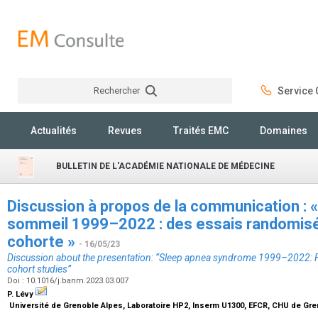
Rechercher
Service C
Rechercher
Actualités
Revues
Traités EMC
Domaines
BULLETIN DE L'ACADÉMIE NATIONALE DE MÉDECINE
Discussion à propos de la communication :
sommeil 1999–2022 : des essais randomisé
cohorte »
- 16/05/23
Discussion about the presentation: “Sleep apnea syndrome 1999–2022: F
cohort studies”
Doi : 10.1016/j.banm.2023.03.007
P. Lévy
Université de Grenoble Alpes, Laboratoire HP2, Inserm U1300, EFCR, CHU de Gr