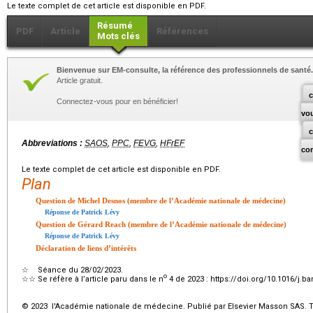
Le texte complet de cet article est disponible en PDF.
Résumé
PDF
Article
Références
Mots clés
Bienvenue sur EM-consulte, la référence des professionnels de santé.
Article gratuit.
c
Connectez-vous pour en bénéficier!
vo
Abbreviations :
SAOS
,
PPC
,
FEVG
,
HFrEF
co
Le texte complet de cet article est disponible en PDF.
Plan
Question de Michel Desnos (membre de l’Académie nationale de médecine)
Réponse de Patrick Lévy
Question de Gérard Reach (membre de l’Académie nationale de médecine)
Réponse de Patrick Lévy
Déclaration de liens d’intérêts
☆
Séance du 28/02/2023.
o
☆☆
Se réfère à l’article paru dans le n
4 de 2023 : https://doi.org/10.1016/j.b
© 2023 l'Académie nationale de médecine. Publié par Elsevier Masson SAS. To