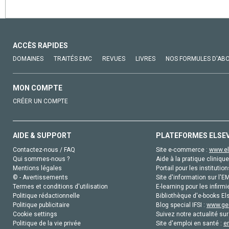
ACCÈS RAPIDES
DOMAINES
TRAITÉS EMC
REVUES
LIVRES
NOS FORMULES D'AB
MON COMPTE
CRÉER UN COMPTE
AIDE & SUPPORT
PLATEFORMES ELSE
Contactez-nous / FAQ
Site e-commerce :
www.el
Qui sommes-nous ?
Aide à la pratique clinique
Mentions légales
Portail pour les institution
© - Avertissements
Site d'information sur l'E
Termes et conditions d'utilisation
E-learning pour les infirmi
Politique rédactionnelle
Bibliothèque d'e-books Els
Politique publicitaire
Blog special IFSI :
www.gen
Cookie settings
Suivez notre actualité sur
Politique de la vie privée
Site d'emploi en santé :
e