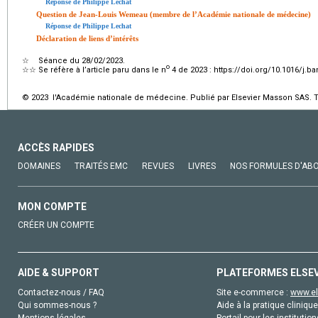
Réponse de Philippe Lechat
Question de Jean-Louis Wemeau (membre de l’Académie nationale de médecine)
Réponse de Philippe Lechat
Déclaration de liens d’intérêts
☆
Séance du 28/02/2023.
o
☆☆
Se réfère à l’article paru dans le n
4 de 2023 : https://doi.org/10.1016/j.b
© 2023 l'Académie nationale de médecine. Publié par Elsevier Masson SAS. To
ACCÈS RAPIDES
DOMAINES
TRAITÉS EMC
REVUES
LIVRES
NOS FORMULES D'AB
MON COMPTE
CRÉER UN COMPTE
AIDE & SUPPORT
PLATEFORMES ELSE
Contactez-nous / FAQ
Site e-commerce :
www.el
Qui sommes-nous ?
Aide à la pratique clinique
Mentions légales
Portail pour les institution