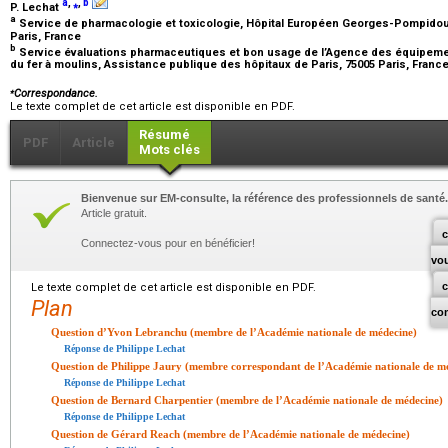
a
,
⁎
,
b
P. Lechat
a
Service de pharmacologie et toxicologie, Hôpital Européen Georges-Pompidou,
Paris, France
b
Service évaluations pharmaceutiques et bon usage de l’Agence des équipemen
du fer à moulins, Assistance publique des hôpitaux de Paris, 75005 Paris, Franc
⁎
Correspondance.
Le texte complet de cet article est disponible en PDF.
Résumé
PDF
Article
Mots clés
Bienvenue sur EM-consulte, la référence des professionnels de santé.
Article gratuit.
c
Connectez-vous pour en bénéficier!
vo
Le texte complet de cet article est disponible en PDF.
Plan
co
Question d’Yvon Lebranchu (membre de l’Académie nationale de médecine)
Réponse de Philippe Lechat
Question de Philippe Jaury (membre correspondant de l’Académie nationale de m
Réponse de Philippe Lechat
Question de Bernard Charpentier (membre de l’Académie nationale de médecine)
Réponse de Philippe Lechat
Question de Gérard Reach (membre de l’Académie nationale de médecine)