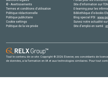
© - Avertissements
Site d'information sur l'E
Termes et conditions d'utilisation
E-learning pour les infirmi
Politique rédactionnelle
Bibliothèque d'e-books Els
Politique publicitaire
Blog special IFSI :
www.gen
Cookie settings
Suivez notre actualité sur
Politique de la vie privée
Site d'emploi en santé :
e
Tout le contenu de ce site: Copyright © 2026 Elsevier, ses concédants de licence e
de données, a la formation en IA et aux technologies similaires. Pour tout con