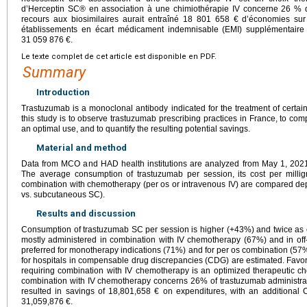
d’Herceptin SC® en association à une chimiothérapie IV concerne 26 % d
recours aux biosimilaires aurait entraîné 18 801 658 € d’économies su
établissements en écart médicament indemnisable (EMI) supplémentaire
31 059 876 €.
Le texte complet de cet article est disponible en PDF.
Summary
Introduction
Trastuzumab is a monoclonal antibody indicated for the treatment of certai
this study is to observe trastuzumab prescribing practices in France, to co
an optimal use, and to quantify the resulting potential savings.
Material and method
Data from MCO and HAD health institutions are analyzed from May 1, 2021 
The average consumption of trastuzumab per session, its cost per milli
combination with chemotherapy (per os or intravenous IV) are compared dep
vs. subcutaneous SC).
Results and discussion
Consumption of trastuzumab SC per session is higher (+43%) and twice as e
mostly administered in combination with IV chemotherapy (67%) and in off-
preferred for monotherapy indications (71%) and for per os combination (57%)
for hospitals in compensable drug discrepancies (CDG) are estimated. Favorin
requiring combination with IV chemotherapy is an optimized therapeutic ch
combination with IV chemotherapy concerns 26% of trastuzumab administrat
resulted in savings of 18,801,658 € on expenditures, with an additional 
31,059,876 €.