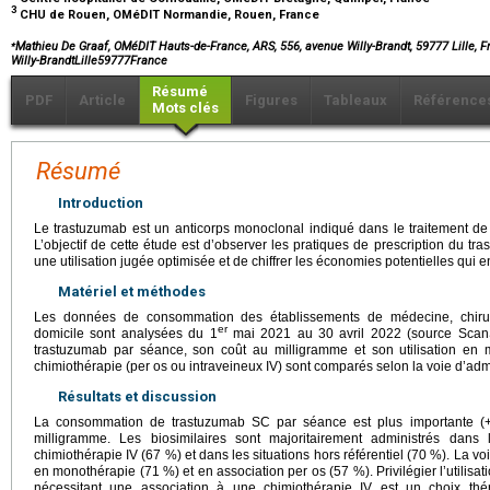
3
CHU de Rouen, OMéDIT Normandie, Rouen, France
⁎
Mathieu De Graaf, OMéDIT Hauts-de-France, ARS, 556, avenue Willy-Brandt, 59777 Lille,
Willy-BrandtLille59777France
Résumé
PDF
Article
Figures
Tableaux
Référence
Mots clés
Résumé
Introduction
Le trastuzumab est un anticorps monoclonal indiqué dans le traitement de 
L’objectif de cette étude est d’observer les pratiques de prescription du tr
une utilisation jugée optimisée et de chiffrer les économies potentielles qui en
Matériel et méthodes
Les données de consommation des établissements de médecine, chirurgi
er
domicile sont analysées du 1
mai 2021 au 30 avril 2022 (source Sca
trastuzumab par séance, son coût au milligramme et son utilisation en
chimiothérapie (per os ou intraveineux IV) sont comparés selon la voie d’adm
Résultats et discussion
La consommation de trastuzumab SC par séance est plus importante (
milligramme. Les biosimilaires sont majoritairement administrés dans
chimiothérapie IV (67 %) et dans les situations hors référentiel (70 %). La vo
en monothérapie (71 %) et en association per os (57 %). Privilégier l’utilisat
nécessitant une association à une chimiothérapie IV est un choix thérap