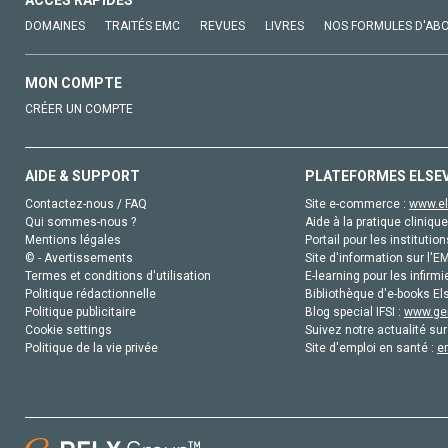
DOMAINES
TRAITÉS EMC
REVUES
LIVRES
NOS FORMULES D'AB
MON COMPTE
CRÉER UN COMPTE
AIDE & SUPPORT
PLATEFORMES ELSE
Contactez-nous / FAQ
Site e-commerce :
www.el
Qui sommes-nous ?
Aide à la pratique clinique
Mentions légales
Portail pour les institution
© - Avertissements
Site d'information sur l'E
Termes et conditions d'utilisation
E-learning pour les infirmi
Politique rédactionnelle
Bibliothèque d'e-books Els
Politique publicitaire
Blog special IFSI :
www.gen
Cookie settings
Suivez notre actualité sur
Politique de la vie privée
Site d'emploi en santé :
e