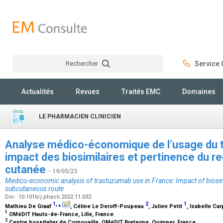
Rechercher
Service C
Rechercher
Actualités
Revues
Traités EMC
Domaines
LE PHARMACIEN CLINICIEN
Analyse médico-économique de l’usage du t
impact des biosimilaires et pertinence du re
cutanée
- 19/05/23
Medico-economic analysis of trastuzumab use in France: Impact of biosim
subcutaneous route
Doi : 10.1016/j.phacli.2022.11.032
1
,
⁎
2
1
Mathieu De Graaf
, Céline Le Deroff-Poupeau
, Julien Petit
, Isabelle Ca
1
OMéDIT Hauts-de-France, Lille, France
2
Centre hospitalier de Cornouaille, OMéDIT Bretagne, Quimper, France