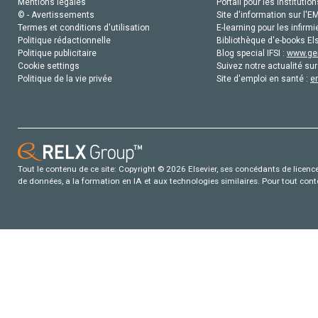
Mentions légales
Portail pour les institution
© - Avertissements
Site d'information sur l'E
Termes et conditions d'utilisation
E-learning pour les infirmi
Politique rédactionnelle
Bibliothèque d'e-books Els
Politique publicitaire
Blog special IFSI :
www.gen
Cookie settings
Suivez notre actualité sur
Politique de la vie privée
Site d'emploi en santé :
e
Tout le contenu de ce site: Copyright © 2026 Elsevier, ses concédants de licence e
de données, a la formation en IA et aux technologies similaires. Pour tout con