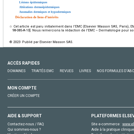
Lésions épidermiques
Altérations dermoépidermiques
Anomalies dermiques et hypodermiques
Déclaration de liens d’intérêts
☆
Cet article est paru initialement dans l’EMC (Elsevier Masson SAS, Paris), 
98-085-A-10]. Nous remercions la rédaction de l’EMC – Dermatologie pour so
© 2023 Publié par Elsevier Masson SAS.
ACCÈS RAPIDES
DOMAINES
TRAITÉS EMC
REVUES
LIVRES
NOS FORMULES D'AB
MON COMPTE
CRÉER UN COMPTE
AIDE & SUPPORT
PLATEFORMES ELSE
Contactez-nous / FAQ
Site e-commerce :
www.el
Qui sommes-nous ?
Aide à la pratique clinique