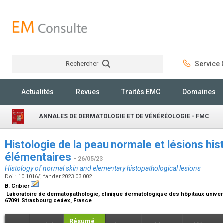
Rechercher
Service C
Rechercher
Actualités
Revues
Traités EMC
Domaines
ANNALES DE DERMATOLOGIE ET DE VÉNÉRÉOLOGIE - FMC
Histologie de la peau normale et lésions hi
élémentaires
- 26/05/23
Histology of normal skin and elementary histopathological lesions
Doi : 10.1016/j.fander.2023.03.002
B. Cribier
Laboratoire de dermatopathologie, clinique dermatologique des hôpitaux universi
67091 Strasbourg cedex, France
Résumé