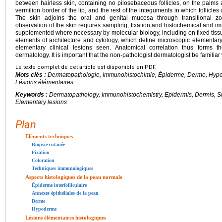
between hairless skin, containing no pilosebaceous follicles, on the palms a
vermilion border of the lip, and the rest of the integuments in which follicle
The skin adjoins the oral and genital mucosa through transitional z
observation of the skin requires sampling, fixation and histochemical and 
supplemented where necessary by molecular biology, including on fixed tissu
elements of architecture and cytology, which define microscopic elementary
elementary clinical lesions seen. Anatomical correlation thus forms 
dermatology. It is important that the non-pathologist dermatologist be familiar
Le texte complet de cet article est disponible en PDF.
Mots clés :
Dermatopathologie, Immunohistochimie, Épiderme, Derme, Hypod
Lésions élémentaires
Keywords :
Dermatopathology, Immunohistochemistry, Epidermis, Dermis, Sub
Elementary lesions
Plan
Éléments techniques
Biopsie cutanée
Fixation
Coloration
Techniques immunologiques
Aspects histologiques de la peau normale
Épiderme interfolliculaire
Annexes épithéliales de la peau
Derme
Hypoderme
Lésions élémentaires histologiques