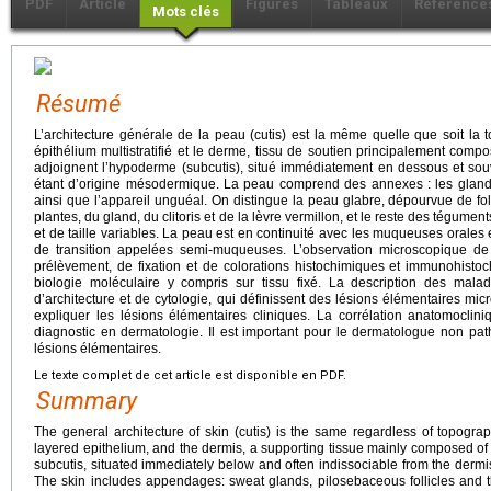
PDF
Article
Figures
Tableaux
Référence
Mots clés
Résumé
L’architecture générale de la peau (cutis) est la même quelle que soit la 
épithélium multistratifié et le derme, tissu de soutien principalement com
adjoignent l’hypoderme (subcutis), situé immédiatement en dessous et sou
étant d’origine mésodermique. La peau comprend des annexes : les glandes
ainsi que l’appareil unguéal. On distingue la peau glabre, dépourvue de fo
plantes, du gland, du clitoris et de la lèvre vermillon, et le reste des tégumen
et de taille variables. La peau est en continuité avec les muqueuses orales 
de transition appelées semi-muqueuses. L’observation microscopique d
prélèvement, de fixation et de colorations histochimiques et immunohisto
biologie moléculaire y compris sur tissu fixé. La description des ma
d’architecture et de cytologie, qui définissent des lésions élémentaires m
expliquer les lésions élémentaires cliniques. La corrélation anatomoclin
diagnostic en dermatologie. Il est important pour le dermatologue non pa
lésions élémentaires.
Le texte complet de cet article est disponible en PDF.
Summary
The general architecture of skin (cutis) is the same regardless of topograp
layered epithelium, and the dermis, a supporting tissue mainly composed of 
subcutis, situated immediately below and often indissociable from the dermi
The skin includes appendages: sweat glands, pilosebaceous follicles and th