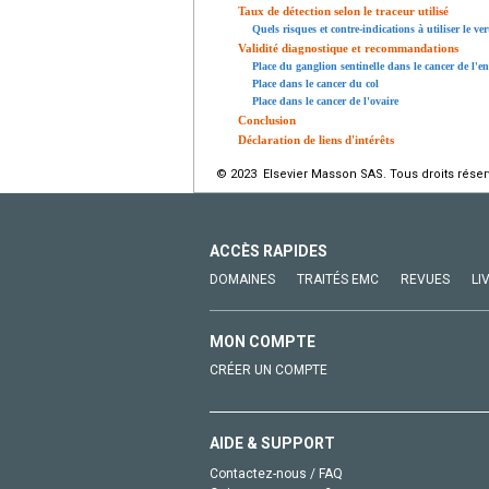
Taux de détection selon le traceur utilisé
Quels risques et contre-indications à utiliser le ve
Validité diagnostique et recommandations
Place du ganglion sentinelle dans le cancer de l'e
Place dans le cancer du col
Place dans le cancer de l'ovaire
Conclusion
Déclaration de liens d'intérêts
© 2023 Elsevier Masson SAS. Tous droits réser
ACCÈS RAPIDES
DOMAINES
TRAITÉS EMC
REVUES
LI
MON COMPTE
CRÉER UN COMPTE
AIDE & SUPPORT
Contactez-nous / FAQ