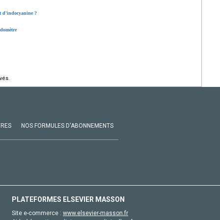
rt d'indocyanine ?
ndomètre
vés.
VRES
NOS FORMULES D'ABONNEMENTS
PLATEFORMES ELSEVIER MASSON
Site e-commerce :
www.elsevier-masson.fr