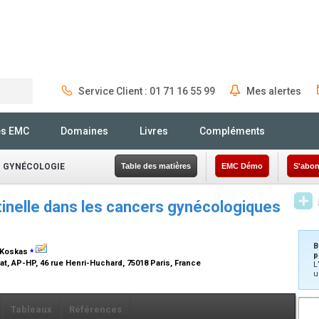
Service Client : 01 71 16 55 99
Mes alertes
Rechercher
és EMC
Domaines
Livres
Compléments
- GYNÉCOLOGIE
Table des matières
EMC Démo
S'abon
inelle dans les cancers gynécologiques
B
⁎
M. Koskas
p
at, AP-HP, 46 rue Henri-Huchard, 75018 Paris, France
L
u
Tableaux
Références