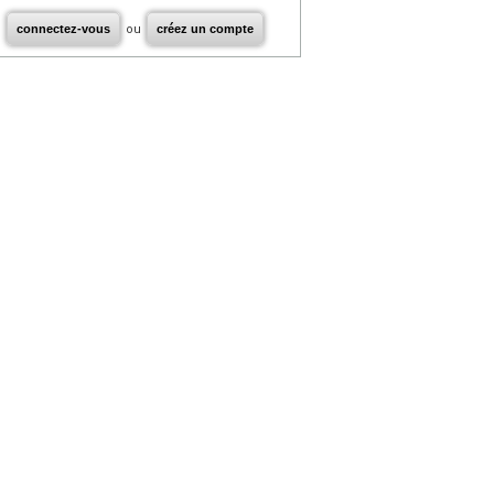
connectez-vous
ou
créez un compte