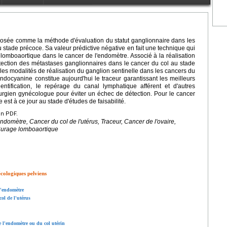
posée comme la méthode d'évaluation du statut ganglionnaire dans les
u stade précoce. Sa valeur prédictive négative en fait une technique qui
omboaortique dans le cancer de l'endomètre. Associé à la réalisation
tection des métastases ganglionnaires dans le cancer du col au stade
s modalités de réalisation du ganglion sentinelle dans les cancers du
d'indocyanine constitue aujourd'hui le traceur garantissant les meilleurs
dentification, le repérage du canal lymphatique afférent et d'autres
urgien gynécologue pour éviter un échec de détection. Pour le cancer
 est à ce jour au stade d'études de faisabilité.
en PDF.
ndomètre, Cancer du col de l'utérus, Traceur, Cancer de l'ovaire,
 Curage lomboaortique
cologiques pelviens
l'endomètre
ol de l'utérus
e l'endomètre ou du col utérin