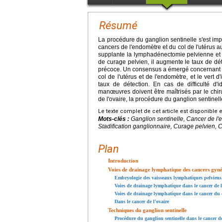
Résumé
La procédure du ganglion sentinelle s'est im
cancers de l'endomètre et du col de l'utérus a
supplante la lymphadénectomie pelvienne et l
de curage pelvien, il augmente le taux de dé
précoce. Un consensus a émergé concernant le
col de l'utérus et de l'endomètre, et le vert 
taux de détection. En cas de difficulté d'i
manœuvres doivent être maîtrisés par le chir
de l'ovaire, la procédure du ganglion sentinelle
Le texte complet de cet article est disponible 
Mots-clés :
Ganglion sentinelle, Cancer de l'e
Stadification ganglionnaire, Curage pelvien,
Plan
Introduction
Voies de drainage lymphatique des cancers gyné
Embryologie des vaisseaux lymphatiques pelviens
Voies de drainage lymphatique dans le cancer de 
Voies de drainage lymphatique dans le cancer du c
Dans le cancer de l'ovaire
Techniques du ganglion sentinelle
Procédure du ganglion sentinelle dans le cancer d