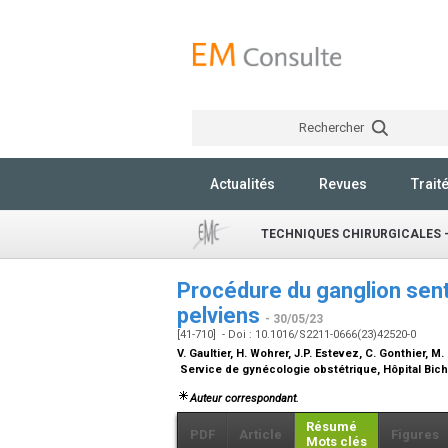
Rechercher
Actualités
Revues
Trait
TECHNIQUES CHIRURGICALES 
Procédure du ganglion sent
pelviens
- 30/05/23
[41-710] - Doi : 10.1016/S2211-0666(23)42520-0
V. Gaultier, H. Wohrer, J.P. Estevez, C. Gonthier, 
Service de gynécologie obstétrique, Hôpital Bich
Auteur correspondant.
Résumé
PDF
Article
Figures
Mots clés