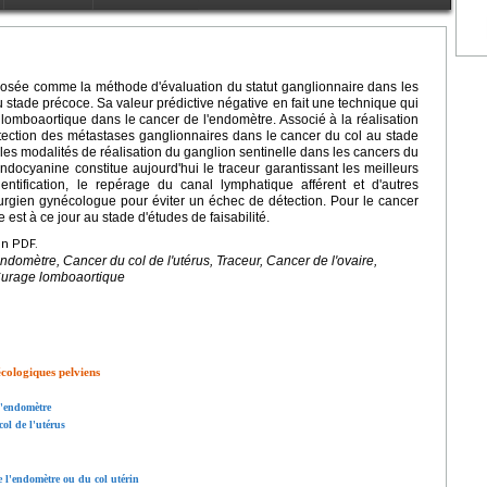
posée comme la méthode d'évaluation du statut ganglionnaire dans les
u stade précoce. Sa valeur prédictive négative en fait une technique qui
omboaortique dans le cancer de l'endomètre. Associé à la réalisation
tection des métastases ganglionnaires dans le cancer du col au stade
s modalités de réalisation du ganglion sentinelle dans les cancers du
d'indocyanine constitue aujourd'hui le traceur garantissant les meilleurs
dentification, le repérage du canal lymphatique afférent et d'autres
urgien gynécologue pour éviter un échec de détection. Pour le cancer
 est à ce jour au stade d'études de faisabilité.
en PDF.
ndomètre, Cancer du col de l'utérus, Traceur, Cancer de l'ovaire,
 Curage lomboaortique
cologiques pelviens
l'endomètre
ol de l'utérus
e l'endomètre ou du col utérin