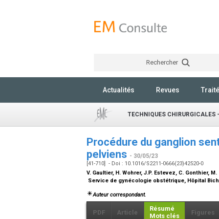
Rechercher
Actualités
Revues
Trait
TECHNIQUES CHIRURGICALES 
Procédure du ganglion sent
pelviens
- 30/05/23
[41-710] - Doi : 10.1016/S2211-0666(23)42520-0
V. Gaultier, H. Wohrer, J.P. Estevez, C. Gonthier, 
Service de gynécologie obstétrique, Hôpital Bich
Auteur correspondant.
Résumé
PDF
Article
Figures
Mots clés