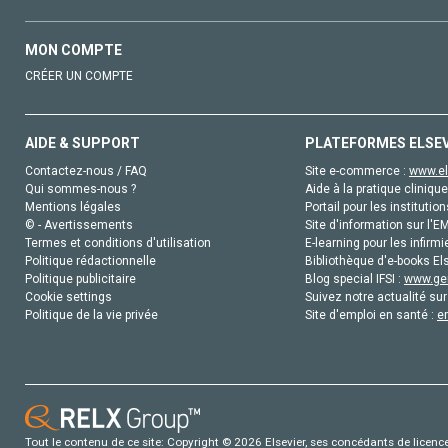
MON COMPTE
CRÉER UN COMPTE
AIDE & SUPPORT
PLATEFORMES ELSE
Contactez-nous / FAQ
Site e-commerce :
www.el
Qui sommes-nous ?
Aide à la pratique clinique
Mentions légales
Portail pour les institution
© - Avertissements
Site d'information sur l'E
Termes et conditions d'utilisation
E-learning pour les infirmi
Politique rédactionnelle
Bibliothèque d'e-books Els
Politique publicitaire
Blog special IFSI :
www.gen
Cookie settings
Suivez notre actualité sur
Politique de la vie privée
Site d'emploi en santé :
e
Tout le contenu de ce site: Copyright © 2026 Elsevier, ses concédants de licence e