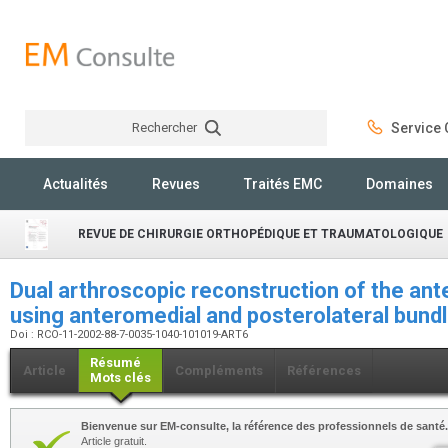
Rechercher
Service C
Rechercher
Actualités
Revues
Traités EMC
Domaines
REVUE DE CHIRURGIE ORTHOPÉDIQUE ET TRAUMATOLOGIQUE
Dual arthroscopic reconstruction of the ante
using anteromedial and posterolateral bund
Doi : RCO-11-2002-88-7-0035-1040-101019-ART6
Résumé
Article
Compléments
Références
Mots clés
Bienvenue sur EM-consulte, la référence des professionnels de santé.
Article gratuit.