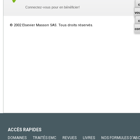
c
Connectez-vous pour en bénéficier!
vo
© 2002 Elsevier Masson SAS. Tous droits réservés.
co
ACCÈS RAPIDES
DOMAINES
TRAITÉS EMC
REVUES
LIVRES
NOS FORMULES D'AB