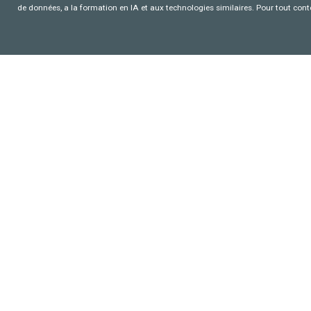
de données, a la formation en IA et aux technologies similaires. Pour tout con