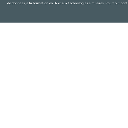
de données, a la formation en IA et aux technologies similaires. Pour tout con