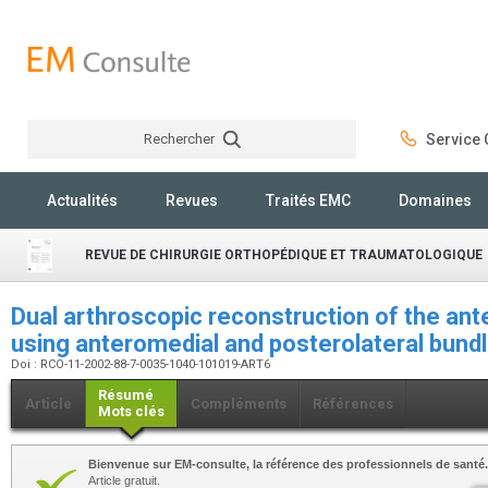
Rechercher
Service C
Rechercher
Actualités
Revues
Traités EMC
Domaines
REVUE DE CHIRURGIE ORTHOPÉDIQUE ET TRAUMATOLOGIQUE
Dual arthroscopic reconstruction of the ante
using anteromedial and posterolateral bund
Doi : RCO-11-2002-88-7-0035-1040-101019-ART6
Résumé
Article
Compléments
Références
Mots clés
Bienvenue sur EM-consulte, la référence des professionnels de santé.
Article gratuit.