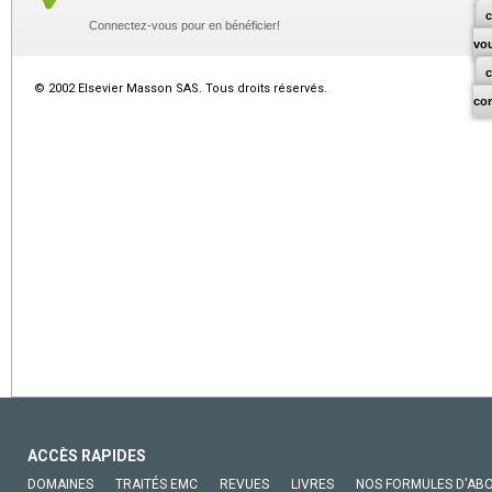
c
Connectez-vous pour en bénéficier!
vo
© 2002 Elsevier Masson SAS. Tous droits réservés.
co
ACCÈS RAPIDES
DOMAINES
TRAITÉS EMC
REVUES
LIVRES
NOS FORMULES D'AB