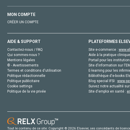
MON COMPTE
CRÉER UN COMPTE
AIDE & SUPPORT
PLATEFORMES ELSE
Contactez-nous / FAQ
Site e-commerce :
www.el
Qui sommes-nous ?
Aide à la pratique clinique
Mentions légales
Portail pour les institution
© - Avertissements
Site d'information sur l'E
Termes et conditions d'utilisation
E-learning pour les infirmi
Politique rédactionnelle
Bibliothèque d'e-books Els
Politique publicitaire
Blog special IFSI :
www.gen
Cookie settings
Suivez notre actualité sur
Politique de la vie privée
Site d'emploi en santé :
e
Tout le contenu de ce site: Copyright © 2026 Elsevier, ses concédants de licence e