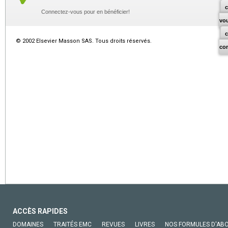
c
Connectez-vous pour en bénéficier!
vo
© 2002 Elsevier Masson SAS. Tous droits réservés.
co
ACCÈS RAPIDES
DOMAINES
TRAITÉS EMC
REVUES
LIVRES
NOS FORMULES D'AB