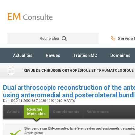
Rechercher
Service C
Rechercher
Actualités
Revues
Traités EMC
Domaines
REVUE DE CHIRURGIE ORTHOPÉDIQUE ET TRAUMATOLOGIQUE
Dual arthroscopic reconstruction of the ante
using anteromedial and posterolateral bund
Doi : RCO-11-2002-88-7-0035-1040-101019-ART6
Résumé
Article
Compléments
Références
Mots clés
Bienvenue sur EM-consulte, la référence des professionnels de santé.
Article gratuit.