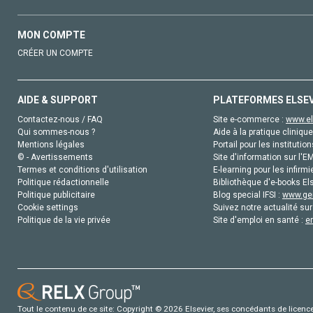
MON COMPTE
CRÉER UN COMPTE
AIDE & SUPPORT
PLATEFORMES ELSE
Contactez-nous / FAQ
Site e-commerce :
www.el
Qui sommes-nous ?
Aide à la pratique clinique
Mentions légales
Portail pour les institution
© - Avertissements
Site d'information sur l'E
Termes et conditions d'utilisation
E-learning pour les infirmi
Politique rédactionnelle
Bibliothèque d'e-books Els
Politique publicitaire
Blog special IFSI :
www.gen
Cookie settings
Suivez notre actualité sur
Politique de la vie privée
Site d'emploi en santé :
e
Tout le contenu de ce site: Copyright © 2026 Elsevier, ses concédants de licence e