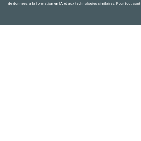
de données, a la formation en IA et aux technologies similaires. Pour tout con