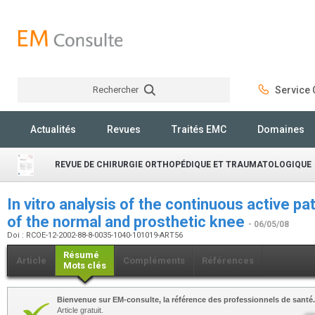
Rechercher
Service C
Rechercher
Actualités
Revues
Traités EMC
Domaines
REVUE DE CHIRURGIE ORTHOPÉDIQUE ET TRAUMATOLOGIQUE
In vitro analysis of the continuous active p
of the normal and prosthetic knee
- 06/05/08
Doi : RCOE-12-2002-88-8-0035-1040-101019-ART56
Résumé
Article
Compléments
Références
Mots clés
Bienvenue sur EM-consulte, la référence des professionnels de santé.
Article gratuit.