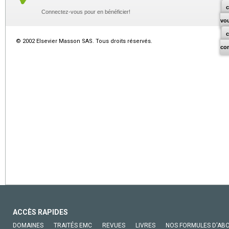
c
Connectez-vous pour en bénéficier!
vo
© 2002 Elsevier Masson SAS. Tous droits réservés.
co
ACCÈS RAPIDES
DOMAINES
TRAITÉS EMC
REVUES
LIVRES
NOS FORMULES D'AB