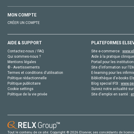
MON COMPTE
CRÉER UN COMPTE
AIDE & SUPPORT
PLATEFORMES ELSE
Contactez-nous / FAQ
Site e-commerce :
www.el
Qui sommes-nous ?
Aide à la pratique clinique
Mentions légales
Portail pour les institution
© - Avertissements
Site d'information sur l'E
Termes et conditions d'utilisation
E-learning pour les infirmi
Politique rédactionnelle
Bibliothèque d'e-books Els
Politique publicitaire
Blog special IFSI :
www.gen
Cookie settings
Suivez notre actualité sur
Politique de la vie privée
Site d'emploi en santé :
e
Tout le contenu de ce site: Copyright © 2026 Elsevier, ses concédants de licence e