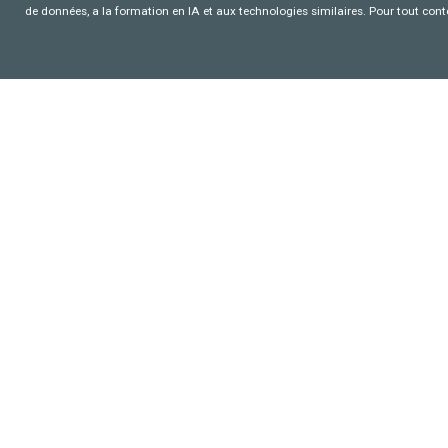
de données, a la formation en IA et aux technologies similaires. Pour tout con