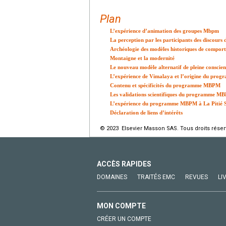
Plan
L’expérience d’animation des groupes Mbpm
La perception par les participants des discours
Archéologie des modèles historiques de comport
Montaigne et la modernité
Le nouveau modèle alternatif de pleine conscie
L’expérience de Vimalaya et l’origine du pr
Contenu et spécificités du programme MBPM
Les validations scientifiques du programme M
L’expérience du programme MBPM à La Pitié S
Déclaration de liens d’intérêts
© 2023 Elsevier Masson SAS. Tous droits réser
ACCÈS RAPIDES
DOMAINES
TRAITÉS EMC
REVUES
LI
MON COMPTE
CRÉER UN COMPTE