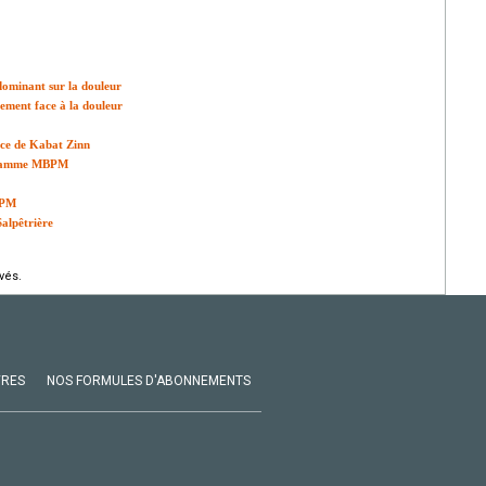
 dominant sur la douleur
ement face à la douleur
nce de Kabat Zinn
ogramme MBPM
BPM
alpêtrière
vés.
VRES
NOS FORMULES D'ABONNEMENTS