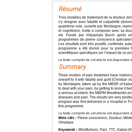
Résumé
Trois modèles de traitement de la douleur domi
s’y résigner avec fatalité et culpabilité (dolo
quatrième voie, ouverte par Montaigne, repr
et cognitives), invite à composer avec sa dou
vie. Fondé par Vidyamala Burch après u
programmes de pleine conscience spécialemen
Les résultats sont très positifs, confirmés aut
programme a été donné pour la première f
scientifiques spécifiques sur l’impact de ce 
Le texte complet de cet article est disponible 
Summary
Three models of pain treatment have historic
oneself to it with fatality and guilt (Christian 
by Montaigne, taken up by the MBSR of Kabat
to deal with your pain, by getting to know it bet
a serious accident, the MBPM Breathworks pro
diseases and pain. The results are very positi
program was first delivered in a hospital in F
this programme.
Le texte complet de cet article est disponible 
Mots clés :
Pleine conscience, Douleur, Médec
Vimalaya
Keywords :
Mindfulness, Pain, TTC, Kabat-Zi