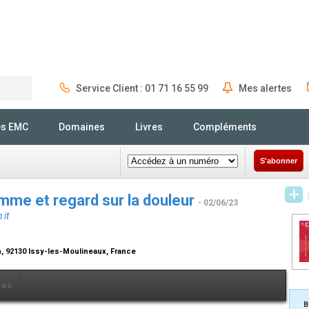
Service Client : 01 71 16 55 99
Mes alertes
Rechercher
és EMC
Domaines
Livres
Compléments
S'abonner
me et regard sur la douleur
- 02/06/23
 it
, 92130 Issy-les-Moulineaux, France
ces
B