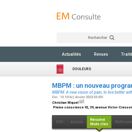
Rechercher
Actualités
Revues
Trait
DOULEURS
MBPM : un nouveau program
MBPM: A new vision of pain, to live better with
Doi : 10.1016/j.douler.2023.03.001
Christian Miquel
Pleine conscience 92, 39, avenue Victor-Cresson
Résumé
PDF
Article
Référen
Mots clés