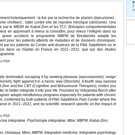
p
L
u
nent historiquement : la fuir par la recherche de plaisirs (épicurisme) ;
risme chrétien) ; lutter contre elle de manière héroïque (stoïcisme). Une
ise par le MBSR de Kabat-Zinn et les TCC (thérapies comportementales
leur, en apprenant à mieux la connaître, pour mieux l’intégrer dans sa
n grave accident, le programme MBPM de Breatworks adapte les
t pour les patients atteints de maladies et de douleurs chroniques.
ant par les patients du Centre anti-douleurs de la Pitié Salpêtrière où le
ois dans un hôpital en France en 2021–2022, que par des études
programme.
en PDF.
ally dominated: escaping it by seeking pleasure (epicureanism); resign
dolorism); fight against it in a heroic way (Stoicism). A fourth way, opened
-Zinn and the CBT (Cognitive and Behavioural Therapies), invites you
ter, to better integrate it into your life. Founded by Vidyamala Burch after
gram adapts mindfulness programs especially for patients with chronic
ve, confirmed by both patients of Pitié Salpêtrière Pain Center where the
rance in 2021–2022, and by scientific research specific on the impact of
en PDF.
ine intégrative, Psychologie intégrative, Mbsr, MBPM, Kabat-Zinn,
nn, Vimalaya, Mbsr, MBPM, Integrative medicine, Integrative psychology