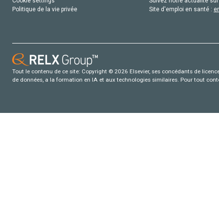
Cookie settings
Suivez notre actualité sur
Politique de la vie privée
Site d'emploi en santé :
e
Tout le contenu de ce site: Copyright © 2026 Elsevier, ses concédants de licence e
de données, a la formation en IA et aux technologies similaires. Pour tout con