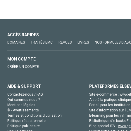
ACCÈS RAPIDES
DOMAINES
TRAITÉS EMC
REVUES
LIVRES
NOS FORMULES D'AB
MON COMPTE
CRÉER UN COMPTE
AIDE & SUPPORT
PLATEFORMES ELSE
Contactez-nous / FAQ
Site e-commerce :
www.el
Qui sommes-nous ?
Aide à la pratique clinique
Mentions légales
Portail pour les institution
© - Avertissements
Site d'information sur l'E
Termes et conditions d'utilisation
E-learning pour les infirmi
Politique rédactionnelle
Bibliothèque d'e-books Els
Politique publicitaire
Blog special IFSI :
www.gen