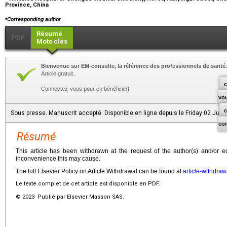
Province, China
⁎
Corresponding author.
Résumé
PDF
Mots clés
Bienvenue sur EM-consulte, la référence des professionnels de santé.
Article gratuit.
c
Connectez-vous pour en bénéficier!
vo
Sous presse. Manuscrit accepté. Disponible en ligne depuis le Friday 02 Jun
co
Résumé
This article has been withdrawn at the request of the author(s) and/or e
inconvenience this may cause.
The full Elsevier Policy on Article Withdrawal can be found at
article-withdraw
Le texte complet de cet article est disponible en PDF.
© 2023 Publié par Elsevier Masson SAS.