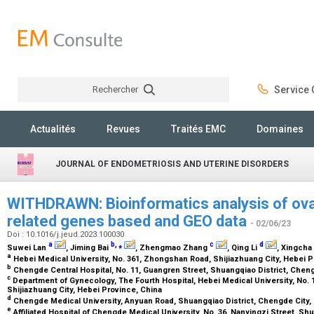
Rechercher
Service C
Rechercher
Actualités
Revues
Traités EMC
Domaines
JOURNAL OF ENDOMETRIOSIS AND UTERINE DISORDERS
WITHDRAWN: Bioinformatics analysis of ova
related genes based and GEO data
- 02/06/23
Doi : 10.1016/j.jeud.2023.100030
a
b
,
⁎
c
d
Suwei Lan
, Jiming Bai
, Zhengmao Zhang
, Qing Li
, Xingch
a
Hebei Medical University, No. 361, Zhongshan Road, Shijiazhuang City, Hebei 
b
Chengde Central Hospital, No. 11, Guangren Street, Shuangqiao District, Chen
c
Department of Gynecology, The Fourth Hospital, Hebei Medical University, No. 1
Shijiazhuang City, Hebei Province, China
d
Chengde Medical University, Anyuan Road, Shuangqiao District, Chengde City,
e
Affiliated Hospital of Chengde Medical University, No. 36, Nanyingzi Street, Sh