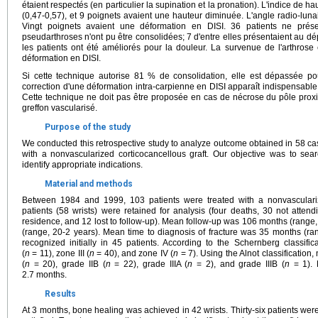
étaient respectés (en particulier la supination et la pronation). L'indice de 
(0,47-0,57), et 9 poignets avaient une hauteur diminuée. L'angle radio-luna
Vingt poignets avaient une déformation en DISI. 36 patients ne prés
pseudarthroses n'ont pu être consolidées; 7 d'entre elles présentaient au d
les patients ont été améliorés pour la douleur. La survenue de l'arthrose 
déformation en DISI.
Si cette technique autorise 81 % de consolidation, elle est dépassée po
correction d'une déformation intra-carpienne en DISI apparaît indispensable 
Cette technique ne doit pas être proposée en cas de nécrose du pôle proxima
greffon vascularisé.
Purpose of the study
We conducted this retrospective study to analyze outcome obtained in 58 ca
with a nonvascularized corticocancellous graft. Our objective was to sea
identify appropriate indications.
Material and methods
Between 1984 and 1999, 103 patients were treated with a nonvascularize
patients (58 wrists) were retained for analysis (four deaths, 30 not attendi
residence, and 12 lost to follow-up). Mean follow-up was 106 months (rang
(range, 20-2 years). Mean time to diagnosis of fracture was 35 months (ra
recognized initially in 45 patients. According to the Schernberg classific
(
n
= 11), zone III (
n
= 40), and zone IV (
n
= 7). Using the Alnot classification
(
n
= 20), grade IIB (
n
= 22), grade IIIA (
n
= 2), and grade IIIB (
n
= 1). 
2.7 months.
Results
At 3 months, bone healing was achieved in 42 wrists. Thirty-six patients were 