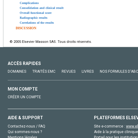
Complications
Consolidation and clinical result
Overall functional score
Radiographic results
Correlations of the results
DISCUSSION
© 2005 Elsevier Masson SAS. Tous droits réservés.
ACCÈS RAPIDES
DOMAINES
TRAITÉS EMC
REVUES
LIVRES
NOS FORMULES D'AB
MON COMPTE
CRÉER UN COMPTE
AIDE & SUPPORT
PLATEFORMES ELSE
Contactez-nous / FAQ
Site e-commerce :
www.el
Qui sommes-nous ?
Aide à la pratique clinique
Mentions légales
Portail pour les institution