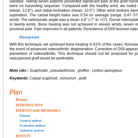
satisfied. Twenty-seven patients presented significant pain at the graft harve
were no harvesting sequelae. Compared with the healthy wrist, we noted r
(mean, 12.8°), and radial inclination (mean, 10.5°). Other wrist motions were
supination. The carpal height index was 0.54 on average (range, 0.47-.57
wrists. The radiolunate angle was a mean 4.8° (-7° to +27). Dorsal intercalat
in twenty wrists. Bone healing was not achieved in eleven wrists, seven of
proximal pole. Pain improved in all patients. Persistence of DISI favored oste
Discussion
With this technique, we achieved bone healing in 81% of the cases. Nonvasc
the event of advanced osteoarthritic degeneration. Correction of DISI appear
prevention of osteoarthritis. This technique should not be proposed for pa
vascularized graft would be preferable.
Mots clés :
Scaphoïde , pseudarthrose , greffon , cortico-spongieux
Keywords:
Carpal scaphoid , nonunion , graft
Plan
Résumé
INTRODUCTION
PATIENTS AND METHODES
Patients
Surgical method
Evaluation method
Statistical analysis
RESULTS