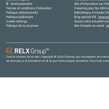
© - Avertissements
Site d'information sur l'E
Termes et conditions d'utilisation
E-learning pour les infirmi
Politique rédactionnelle
Bibliothèque d'e-books Els
Politique publicitaire
Blog special IFSI :
www.gen
Cookie settings
Suivez notre actualité sur
Politique de la vie privée
Site d'emploi en santé :
e
Tout le contenu de ce site: Copyright © 2026 Elsevier, ses concédants de licence e
de données, a la formation en IA et aux technologies similaires. Pour tout con