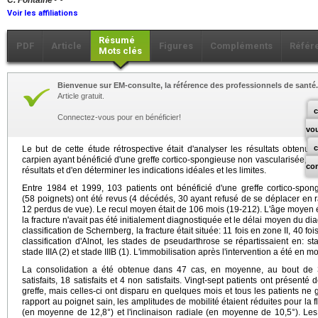
C. Fontaine
Voir les affiliations
Résumé
PDF
Article
Figures
Compléments
Référ
Mots clés
Bienvenue sur EM-consulte, la référence des professionnels de santé.
Article gratuit.
c
Connectez-vous pour en bénéficier!
vo
Le but de cette étude rétrospective était d'analyser les résultats obten
carpien ayant bénéficié d'une greffe cortico-spongieuse non vascularisée, afin
co
résultats et d'en déterminer les indications idéales et les limites.
Entre 1984 et 1999, 103 patients ont bénéficié d'une greffe cortico-spo
(58 poignets) ont été revus (4 décédés, 30 ayant refusé de se déplacer en 
12 perdus de vue). Le recul moyen était de 106 mois (19-212). L'âge moyen ét
la fracture n'avait pas été initialement diagnostiquée et le délai moyen du di
classification de Schernberg, la fracture était située: 11 fois en zone II, 40 foi
classification d'Alnot, les stades de pseudarthrose se répartissaient en: stad
stade IIIA (2) et stade IIIB (1). L'immobilisation après l'intervention a été en
La consolidation a été obtenue dans 47 cas, en moyenne, au bout de 3 m
satisfaits, 18 satisfaits et 4 non satisfaits. Vingt-sept patients ont présent
greffe, mais celles-ci ont disparu en quelques mois et tous les patients ne
rapport au poignet sain, les amplitudes de mobilité étaient réduites pour la 
(en moyenne de 12,8°) et l'inclinaison radiale (en moyenne de 10,5°). Les