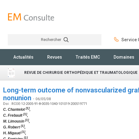
Rechercher
Service C
Rechercher
Actualités
Revues
Traités EMC
Domaines
REVUE DE CHIRURGIE ORTHOPÉDIQUE ET TRAUMATOLOGIQUE
Long-term outcome of nonvascularized graf
nonunion
- 06/05/08
Doi : RCOE-12-2005-91-8-0035-1040-101019-200519771
[1]
C. Chantelot
,
[1]
C. Frebault
,
[1]
M. Limousin
,
[1]
G. Robert
,
[1]
H. Migaud
,
[1]