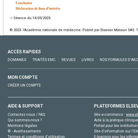
Conclusion
Déclaration de liens d’intérêts
☆
Séance du 14/03/2023.
© 2023 l'Académie nationale de médecine. Publié par Elsevier Masson SAS. To
ACCÈS RAPIDES
DOMAINES
TRAITÉS EMC
REVUES
LIVRES
NOS FORMULES D'AB
MON COMPTE
CRÉER UN COMPTE
AIDE & SUPPORT
PLATEFORMES ELSE
Contactez-nous / FAQ
Site e-commerce :
www.el
Qui sommes-nous ?
Aide à la pratique clinique
Mentions légales
Portail pour les institution
© - Avertissements
Site d'information sur l'E
Termes et conditions d'utilisation
E-learning pour les infirmi