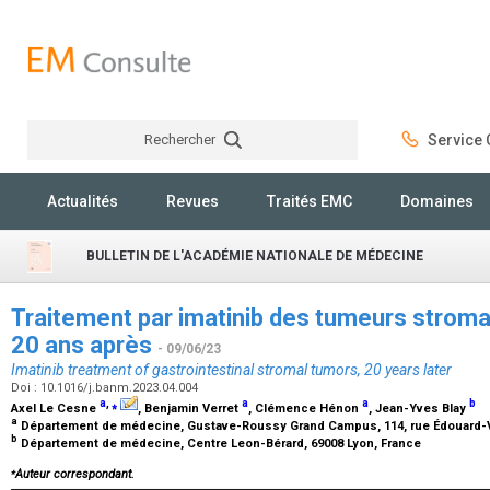
Rechercher
Service C
Rechercher
Actualités
Revues
Traités EMC
Domaines
BULLETIN DE L'ACADÉMIE NATIONALE DE MÉDECINE
Traitement par imatinib des tumeurs stromal
20 ans après
- 09/06/23
Imatinib treatment of gastrointestinal stromal tumors, 20 years later
Doi : 10.1016/j.banm.2023.04.004
a
,
⁎
a
a
b
Axel Le Cesne
, Benjamin Verret
, Clémence Hénon
, Jean-Yves Blay
a
Département de médecine, Gustave-Roussy Grand Campus, 114, rue Édouard-Vail
b
Département de médecine, Centre Leon-Bérard, 69008 Lyon, France
⁎
Auteur correspondant.