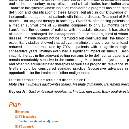
end of the last century, many relevant and critical studies have further a
Thanks to this tyrosine kinase inhibitor, considerable progress has been made 
definition and classification of these tumors, but also in our knowledge o
therapeutic management of patients with this rare disease. Treatment of G
model — for targeted therapy in oncology. Over 90% of relapsing patients benef
a median survival time of 75 months compared to only 18 months before 
transformed the outcome of patients with metastatic disease. It has also 
attitudes and prolonged the management of these patients, most of whom w
disease. Imatinib should not be interrupted but continued until the tumor p
occur. Early studies showed that adjuvant imatinib therapy given for at least 
reduced the recurrence rate by 70% in patients with a significant high r
consecutive years, imatinib even had a significant impact on survival. Despi
imatinib therapy in the adjuvant setting remains to be defined, as patients w
remain remarkably sensitive to the same drug. Mutational analysis has a pred
and other molecular-targeted therapies as well as a prognostic relevance. Its 
GISTs should be considered standard practice. Successive advances in 
opportunities for the treatment of other malignancies.
Le texte complet de cet article est disponible en PDF.
Mots clés :
Tumeurs gastro-intestinales, Mésilate d’imatinib, Traitement préc
Keywords :
Gastrointestinal neoplasms, Imatinib mesylate, Early goal-direct
Plan
Historique
GIST localisées
Imatinib en situation adjuvante
GIST avancés