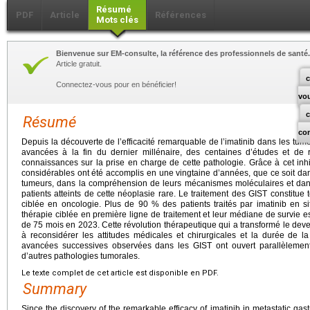
Résumé
PDF
Article
Références
Mots clés
Bienvenue sur EM-consulte, la référence des professionnels de santé.
Article gratuit.
c
Connectez-vous pour en bénéficier!
vo
Résumé
co
Depuis la découverte de l’efficacité remarquable de l’imatinib dans les tume
avancées à la fin du dernier millénaire, des centaines d’études et de
connaissances sur la prise en charge de cette pathologie. Grâce à cet inhi
considérables ont été accomplis en une vingtaine d’années, que ce soit dans 
tumeurs, dans la compréhension de leurs mécanismes moléculaires et dan
patients atteints de cette néoplasie rare. Le traitement des GIST constitu
ciblée en oncologie. Plus de 90 % des patients traités par imatinib en si
thérapie ciblée en première ligne de traitement et leur médiane de survie 
de 75 mois en 2023. Cette révolution thérapeutique qui a transformé le deve
à reconsidérer les attitudes médicales et chirurgicales et la durée de l
avancées successives observées dans les GIST ont ouvert parallèlemen
d’autres pathologies tumorales.
Le texte complet de cet article est disponible en PDF.
Summary
Since the discovery of the remarkable efficacy of imatinib in metastatic gast