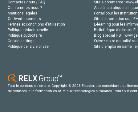
Contactez-nous / FAQ
Site e-commerce :
www.el
Qui sommes-nous ?
Aide à la pratique clinique
Mentions légales
Portail pour les institution
© - Avertissements
Site d'information sur l'E
Termes et conditions d'utilisation
E-learning pour les infirmi
Politique rédactionnelle
Bibliothèque d'e-books Els
Politique publicitaire
Blog special IFSI :
www.gen
Cookie settings
Suivez notre actualité sur
Politique de la vie privée
Site d'emploi en santé :
e
Tout le contenu de ce site: Copyright © 2026 Elsevier, ses concédants de licence e
de données, a la formation en IA et aux technologies similaires. Pour tout con