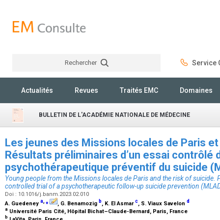
Rechercher
Service C
Rechercher
Actualités
Revues
Traités EMC
Domaines
BULLETIN DE L'ACADÉMIE NATIONALE DE MÉDECINE
Les jeunes des Missions locales de Paris et l
Résultats préliminaires d’un essai contrôlé d
psychothérapeutique préventif du suicide
Young people from the Missions locales de Paris and the risk of suicide. P
controlled trial of a psychotherapeutic follow-up suicide prevention (ML
Doi : 10.1016/j.banm.2023.02.010
a
,
⁎
b
c
d
A. Guedeney
, G. Benamozig
, K. El Asmar
, S. Viaux Savelon
a
Université Paris Cité, Hôpital Bichat–Claude-Bernard, Paris, France
b
LaVita, Paris, France