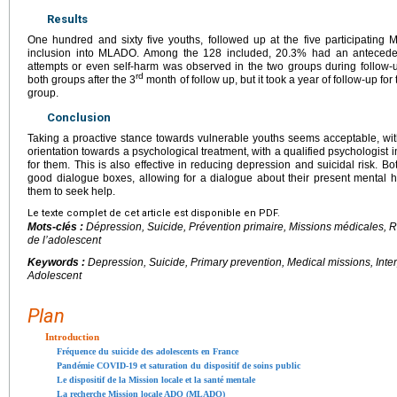
Results
One hundred and sixty five youths, followed up at the five participating 
inclusion into MLADO. Among the 128 included, 20.3% had an antecedent
attempts or even self-harm was observed in the two groups during follow
rd
both groups after the 3
month of follow up, but it took a year of follow-up for
group.
Conclusion
Taking a proactive stance towards vulnerable youths seems acceptable, wi
orientation towards a psychological treatment, with a qualified psychologist i
for them. This is also effective in reducing depression and suicidal risk.
good dialogue boxes, allowing for a dialogue about their present mental h
them to seek help.
Le texte complet de cet article est disponible en PDF.
Mots-clés :
Dépression, Suicide, Prévention primaire, Missions médicales, R
de l’adolescent
Keywords :
Depression, Suicide, Primary prevention, Medical missions, Inter
Adolescent
Plan
Introduction
Fréquence du suicide des adolescents en France
Pandémie COVID-19 et saturation du dispositif de soins public
Le dispositif de la Mission locale et la santé mentale
La recherche Mission locale ADO (MLADO)