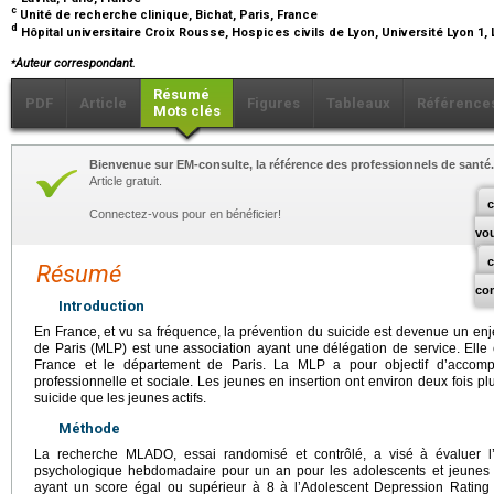
c
Unité de recherche clinique, Bichat, Paris, France
d
Hôpital universitaire Croix Rousse, Hospices civils de Lyon, Université Lyon 1,
⁎
Auteur correspondant.
Résumé
PDF
Article
Figures
Tableaux
Référence
Mots clés
Bienvenue sur EM-consulte, la référence des professionnels de santé.
Article gratuit.
c
Connectez-vous pour en bénéficier!
vo
Résumé
co
Introduction
En France, et vu sa fréquence, la prévention du suicide est devenue un enj
de Paris (MLP) est une association ayant une délégation de service. Elle es
France et le département de Paris. La MLP a pour objectif d’accomp
professionnelle et sociale. Les jeunes en insertion ont environ deux fois plu
suicide que les jeunes actifs.
Méthode
La recherche MLADO, essai randomisé et contrôlé, a visé à évaluer l’ef
psychologique hebdomadaire pour un an pour les adolescents et jeunes a
ayant un score égal ou supérieur à 8 à l’Adolescent Depression Ratin