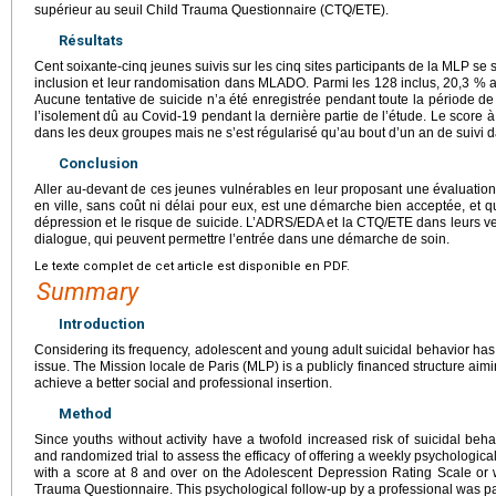
supérieur au seuil Child Trauma Questionnaire (CTQ/ETE).
Résultats
Cent soixante-cinq jeunes suivis sur les cinq sites participants de la MLP se 
inclusion et leur randomisation dans MLADO. Parmi les 128 inclus, 20,3 % ava
Aucune tentative de suicide n’a été enregistrée pendant toute la période de
l’isolement dû au Covid-19 pendant la dernière partie de l’étude. Le score 
dans les deux groupes mais ne s’est régularisé qu’au bout d’un an de suivi d
Conclusion
Aller au-devant de ces jeunes vulnérables en leur proposant une évaluation
en ville, sans coût ni délai pour eux, est une démarche bien acceptée, et q
dépression et le risque de suicide. L’ADRS/EDA et la CTQ/ETE dans leurs ve
dialogue, qui peuvent permettre l’entrée dans une démarche de soin.
Le texte complet de cet article est disponible en PDF.
Summary
Introduction
Considering its frequency, adolescent and young adult suicidal behavior ha
issue. The Mission locale de Paris (MLP) is a publicly financed structure aimi
achieve a better social and professional insertion.
Method
Since youths without activity have a twofold increased risk of suicidal be
and randomized trial to assess the efficacy of offering a weekly psychologica
with a score at 8 and over on the Adolescent Depression Rating Scale or w
Trauma Questionnaire. This psychological follow-up by a professional was pai