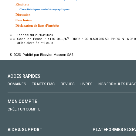
Résultats
Caractéristiques sociodémographiques
Discussion
Conclusion
Déclaration de liens d’intérêts
☆
Séance du 21/03/2023.
o
☆☆
Code de l’essai : K170104-J/N
IDRCB : 2018-A01255-50. PHRC N-16-0610
Lariboisière Saint-Louis.
© 2023 Publié par Elsevier Masson SAS.
ACCÈS RAPIDES
DOMAINES
TRAITÉS EMC
REVUES
LIVRES
NOS FORMULES D'AB
MON COMPTE
CRÉER UN COMPTE
AIDE & SUPPORT
PLATEFORMES ELSE