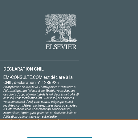
DÉCLARATION CNIL
EM-CONSULTE.COM est déclaré à la
CNIL, déclaration n° 1286925.
En application de la loi nº78-17 du 6 janvier 1978 relative à
l'informatique, aux fichiers et aux libertés, vous disposez
des droits d'opposition (art.26 de la loi), d'accès (art.34 à 38
de la loi), et de rectification (art.36 de la loi) des données
vous concernant. Ainsi, vous pouvez exiger que soient
rectifiées, complétées, clarifiées, mises à jour ou effacées
les informations vous concernant qui sont inexactes,
incomplètes, équivoques, périmées ou dont la collecte ou
l'utilisation ou la conservation est interdite.
Les informations personnelles concernant les visiteurs de
notre site, y compris leur identité, sont confidentielles.
Le responsable du site s'engage sur l'honneur à respecter
les conditions légales de confidentialité applicables en
France et à ne pas divulguer ces informations à des tiers.