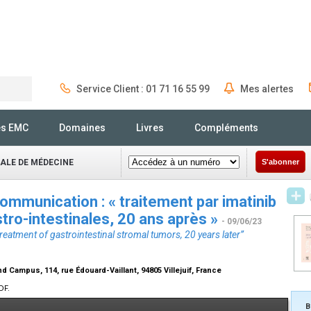
Service Client : 01 71 16 55 99
Mes alertes
Rechercher
és EMC
Domaines
Livres
Compléments
NALE DE MÉDECINE
S'abonner
ommunication : « traitement par imatinib
ro-intestinales, 20 ans après »
- 09/06/23
reatment of gastrointestinal stromal tumors, 20 years later”
ampus, 114, rue Édouard-Vaillant, 94805 Villejuif, France
DF.
B