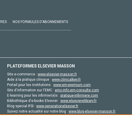
VRES
NOS FORMULES D'ABONNEMENTS
PLATEFORMES ELSEVIER MASSON
Site e-commerce :
www.elsevier-masson.fr
Aide à la pratique clinique :
www.clinicalkey.fr
Portail pour les institutions :
www.em-premium.com
Site d'information sur l'EMC :
emc-info.em-consulte.com
E-learning pour les infirmier(e)s :
pratique-infirmiere.com
Bibliothèque d'e-books Elsevier :
www.elsevierelibrary.fr
Blog special IFSI :
www.generationelsevier.fr
Suivez notre actualité sur notre blog :
www.blog-elsevier-masson.fr
Site d'emploi en santé :
emploisante.com