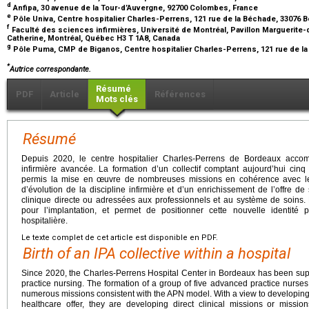
d
Anfipa, 30 avenue de la Tour-d’Auvergne, 92700 Colombes, France
e
Pôle Univa, Centre hospitalier Charles-Perrens, 121 rue de la Béchade, 33076
f
Faculté des sciences infirmières, Université de Montréal, Pavillon Marguerite-
Catherine, Montréal, Québec H3 T 1A8, Canada
g
Pôle Puma, CMP de Biganos, Centre hospitalier Charles-Perrens, 121 rue de l
*
Autrice correspondante.
Résumé
PDF
Article
Références
Mots clés
Résumé
Depuis 2020, le centre hospitalier Charles-Perrens de Bordeaux acco
infirmière avancée. La formation d’un collectif comptant aujourd’hui cinq
permis la mise en œuvre de nombreuses missions en cohérence avec l
d’évolution de la discipline infirmière et d’un enrichissement de l’offre d
clinique directe ou adressées aux professionnels et au système de soins. L
pour l’implantation, et permet de positionner cette nouvelle identité pr
hospitalière.
Le texte complet de cet article est disponible en PDF.
Birth of an IPA collective within a hospital
Since 2020, the Charles-Perrens Hospital Center in Bordeaux has been sup
practice nursing. The formation of a group of five advanced practice nurs
numerous missions consistent with the APN model. With a view to developing 
healthcare offer, they are developing direct clinical missions or missi