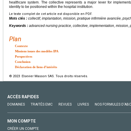
healthcare system. The collective represents a major lever for implement
identity to be positioned within the hospital institution.
Le texte complet de cet article est disponible en PDF.
Mots clés :
collectif, implantation, mission, pratique infirmière avancée, psych
Keywords :
advanced nursing practice, collective, implementation, mission, p
Plan
Contexte
Missions issues des modèles IPA
Perspectives
Conclusion
Déclaration de liens d’intérêts
© 2023 Elsevier Masson SAS. Tous droits réservés.
ACCÈS RAPIDES
DOMAINES
TRAITÉS EMC
REVUES
LIVRES
NOS FORMULES D'AB
MON COMPTE
CRÉER UN COMPTE