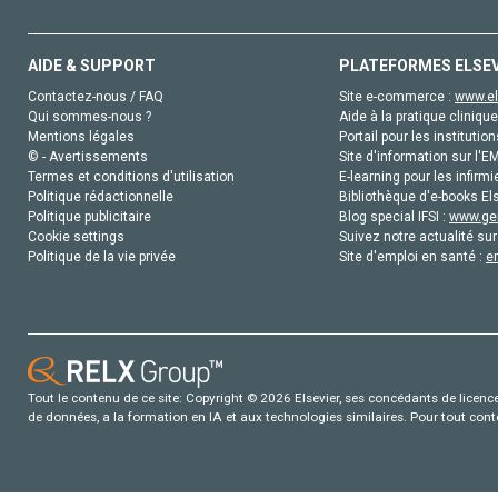
AIDE & SUPPORT
PLATEFORMES ELSE
Contactez-nous / FAQ
Site e-commerce :
www.el
Qui sommes-nous ?
Aide à la pratique clinique
Mentions légales
Portail pour les institution
© - Avertissements
Site d'information sur l'E
Termes et conditions d'utilisation
E-learning pour les infirmi
Politique rédactionnelle
Bibliothèque d'e-books Els
Politique publicitaire
Blog special IFSI :
www.gen
Cookie settings
Suivez notre actualité sur
Politique de la vie privée
Site d'emploi en santé :
e
Tout le contenu de ce site: Copyright © 2026 Elsevier, ses concédants de licence e
de données, a la formation en IA et aux technologies similaires. Pour tout con