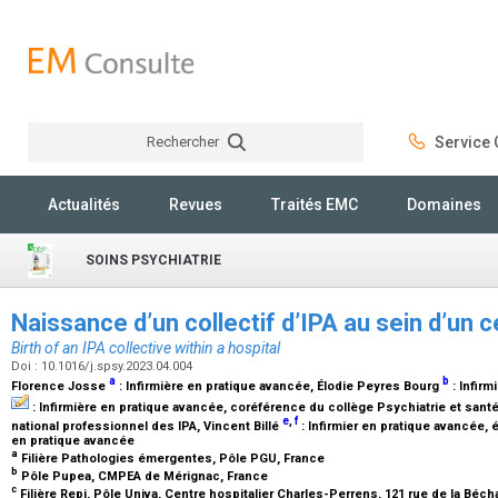
Rechercher
Service C
Rechercher
Actualités
Revues
Traités EMC
Domaines
SOINS PSYCHIATRIE
Naissance d’un collectif d’IPA au sein d’un c
Birth of an IPA collective within a hospital
Doi : 10.1016/j.spsy.2023.04.004
a
b
Florence Josse
:
Infirmière en pratique avancée
, Élodie Peyres Bourg
:
Infirm
:
Infirmière en pratique avancée, coréférence du collège Psychiatrie et santé
e
,
f
national professionnel des IPA
, Vincent Billé
:
Infirmier en pratique avancée, 
en pratique avancée
a
Filière Pathologies émergentes, Pôle PGU, France
b
Pôle Pupea, CMPEA de Mérignac, France
c
Filière Repi, Pôle Univa, Centre hospitalier Charles-Perrens, 121 rue de la Bé