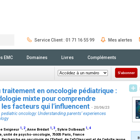
Service Client : 01 71 16 55 99
Mes alertes
Rechercher
és EMC
Domaines
Livres
Compléments
S'abonner
 traitement en oncologie pédiatrique :
dologie mixte pour comprendre
 les facteurs qui l’influencent
- 20/06/23
 pediatric oncology: Understanding parents’ experiences
ology
1
,
2
1
,
3
1
,
4
nne Seigneur
, Anne Brédart
, Sylvie Dolbeault
ie, unité de psycho-oncologie, 75005 Paris, France
B
, Recherche en oncologie de l’Enfant, de l’aDOlescent et de l’adulte jeune,