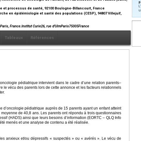
p
L
ie et processus de santé, 92100 Boulogne-Billancourt, France
u
rche en épidémiologie et santé des populations (CESP), 94807 Villejuif,
5 Paris, France.Institut Curie26, rue d’UlmParis75005France
Tableaux
Références
oncologie pédiatrique intervient dans le cadre d’une relation parents–
e le vécu des parents lors de cette annonce et les facteurs relationnels
er.
e d’oncologie pédiatrique auprès de 15 parents ayant un enfant atteint
en moyenne de 40,8 ans. Les parents ont répondu à trois questionnaires
pressif (HADS) ainsi que leurs besoins d’information (EORTC – QLQ Info
t été menés et une analyse de contenu a été réalisée.
les anxieux et/ou dépressifs « suspectés » ou « avérés ». Le vécu de