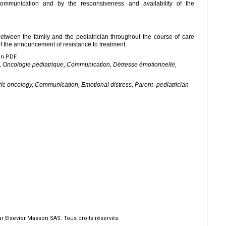
ommunication and by the responsiveness and availability of the
 between the family and the pediatrician throughout the course of care
of the announcement of resistance to treatment.
en PDF.
 Oncologie pédiatrique, Communication, Détresse émotionnelle,
c oncology, Communication, Emotional distress, Parent–pediatrician
r Elsevier Masson SAS. Tous droits réservés.