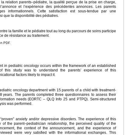
 la relation parents–pédiatre, la qualité perçue de la prise en charge,
e l’annonce et l’expérience des précédentes annonces. Les parents
nges informationnels. Cette satisfaction est sous-tendue par une
i que la disponibilité des pédiatres.
tre la famille et le pédiatre tout au long du parcours de soins participe
ce de résistance au traitement.
en PDF.
t in pediatric oncology occurs within the framework of an established
 of this study was to understand the parents’ experience of this
ional factors likely to impact it.
iatric oncology department with 15 parents of a child with treatment-
.8
years. The parents completed three questionnaires to assess their
nformation needs (EORTC – QLQ Info 25 and PTPQ). Semi-structured
ysis was performed.
“proven” anxiety and/or depressive disorders. The experience of this
f the parent–pediatrician relationship, the perceived quality of the
uncement, the context of the announcement, and the experience of
viewed were very satisfied with the informational exchanges. This