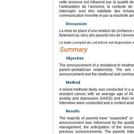
cette annonce est influencé par la qualité de
l’anticipation de l’annonce, le contexte d
interrogés sont très satisfaits des écha
communication honnête et par la réactivité ains
Discussion
La mise en place d’une relation de confiance en
fortement au vécu des parents lors de l’annon
Le texte complet de cet article est disponible 
Summary
Objective
The announcement of a resistance to treatmen
parent–pediatrician relationship. The aim
announcement and the relational and communicat
Method
A mixed-methods study was conducted in a ped
resistant cancer, with an average age of 40
anxiety and depression (HADS) and their i
interviews were conducted and a content anal
Results
The majority of parents have “suspected” or 
announcement was influenced by the quality o
management, the anticipation of the anno
previous announcements. The parents inter