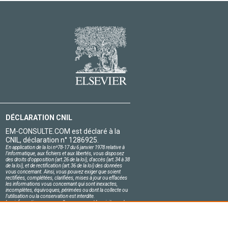
DÉCLARATION CNIL
EM-CONSULTE.COM est déclaré à la
CNIL, déclaration n° 1286925.
En application de la loi nº78-17 du 6 janvier 1978 relative à
l'informatique, aux fichiers et aux libertés, vous disposez
des droits d'opposition (art.26 de la loi), d'accès (art.34 à 38
de la loi), et de rectification (art.36 de la loi) des données
vous concernant. Ainsi, vous pouvez exiger que soient
rectifiées, complétées, clarifiées, mises à jour ou effacées
les informations vous concernant qui sont inexactes,
incomplètes, équivoques, périmées ou dont la collecte ou
l'utilisation ou la conservation est interdite.
Les informations personnelles concernant les visiteurs de
notre site, y compris leur identité, sont confidentielles.
Le responsable du site s'engage sur l'honneur à respecter
les conditions légales de confidentialité applicables en
France et à ne pas divulguer ces informations à des tiers.