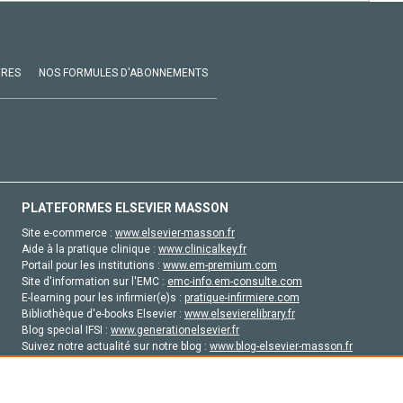
VRES
NOS FORMULES D'ABONNEMENTS
PLATEFORMES ELSEVIER MASSON
Site e-commerce :
www.elsevier-masson.fr
Aide à la pratique clinique :
www.clinicalkey.fr
Portail pour les institutions :
www.em-premium.com
Site d'information sur l'EMC :
emc-info.em-consulte.com
E-learning pour les infirmier(e)s :
pratique-infirmiere.com
Bibliothèque d'e-books Elsevier :
www.elsevierelibrary.fr
Blog special IFSI :
www.generationelsevier.fr
Suivez notre actualité sur notre blog :
www.blog-elsevier-masson.fr
Site d'emploi en santé :
emploisante.com