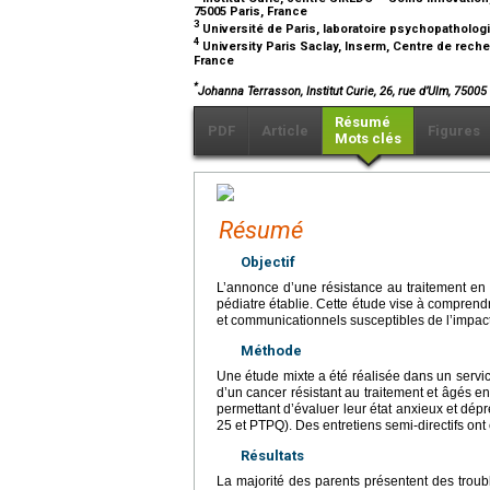
75005 Paris, France
3
Université de Paris, laboratoire psychopatholog
4
University Paris Saclay, Inserm, Centre de reche
France
*
Johanna Terrasson, Institut Curie, 26, rue d’Ulm, 7500
Résumé
PDF
Article
Figures
Mots clés
Résumé
Objectif
L’annonce d’une résistance au traitement en 
pédiatre établie. Cette étude vise à comprendr
et communicationnels susceptibles de l’impact
Méthode
Une étude mixte a été réalisée dans un servic
d’un cancer résistant au traitement et âgés 
permettant d’évaluer leur état anxieux et dé
25 et PTPQ). Des entretiens semi-directifs on
Résultats
La majorité des parents présentent des troub