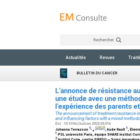
Rechercher
Actualités
Revues
Trait
BULLETIN DU CANCER
L’annonce de résistance au
une étude avec une métho
l’expérience des parents et
The announcement of treatment resistance in
and influencing factors with a mixed method
Doi : 10.1016/j.bulcan.2023.03.016
1
,
1
Johanna Terrasson
⁎
, Aude Rault
, Étie
1
PSL université Paris, équipe SHARE Institut Cur
2
Institut Curie, centre SIREDO – Soins Innovation