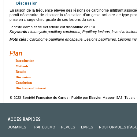
Discussion
En raison de la fréquence élevée des lésions de carcinome infiltrant associé
paraît nécessaire de discuter la réalisation d’un geste axillaire de type pr
prise en charge chirurgicale de ces lésions du sein.
Le texte complet de cet article est disponible en PDF.
Keywords :
Intracystic papillary carcinoma, Papillary lesions, Invasive lesi
Mots clés :
Carcinome papillaire encapsulé, Lésions papillaires, Lésions inv
Plan
Introduction
Methods
Results
Discussion
Conclusion
Disclosure of interest
© 2023 Société Française du Cancer. Publié par Elsevier Masson SAS. Tous dro
ACCÈS RAPIDES
DOMAINES
TRAITÉS EMC
REVUES
LIVRES
NOS FORMULES D'AB