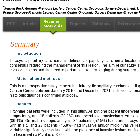
*
Marion Beck, Georges-François Leclerc Cancer Center, Oncologic Surgery Department, 1, 
France.Georges-François Leclerc Cancer Center, Oncologic Surgery Department1, rue du
Résumé
PDF
Article
Figures
Tableaux
Référence
Mots clés
Summary
Introduction
Intracystic papillary carcinoma is defined as papillary carcinoma located 
consensus regarding the management of this lesion. The aim of our study is
invasive lesions and the need to perform an axillary staging during surgery.
Material and methods
This is a retrospective study concerning intracystic papillary carcinomas d
Cancer Center between January 2010 and December 2021. Inclusion criteria
histologic diagnosis confirmed at biopsy.
Results
Fifty-nine patients were included in this study. All but one patient underwe
lumpectomy, and 18 patients (31.1%) underwent total mastectomy. An axilla
(86.4%). On final histologic analysis, 31 patients (52.5%) had pure intracys
with in situ and 27 patients (45.8%) had invasive and/or microinvasive lesi
variable significantly associated with the presence of invasive lesions on fina
the lesion with a
P
-value of 0.09.