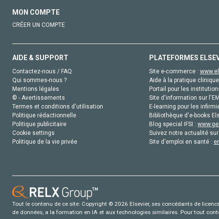
MON COMPTE
CRÉER UN COMPTE
AIDE & SUPPORT
PLATEFORMES ELSE
Contactez-nous / FAQ
Site e-commerce :
www.el
Qui sommes-nous ?
Aide à la pratique clinique
Mentions légales
Portail pour les institution
© - Avertissements
Site d'information sur l'E
Termes et conditions d'utilisation
E-learning pour les infirmi
Politique rédactionnelle
Bibliothèque d'e-books Els
Politique publicitaire
Blog special IFSI :
www.gen
Cookie settings
Suivez notre actualité sur
Politique de la vie privée
Site d'emploi en santé :
e
Tout le contenu de ce site: Copyright © 2026 Elsevier, ses concédants de licence e
de données, a la formation en IA et aux technologies similaires. Pour tout con