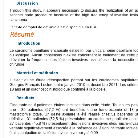
Discussion
Through this study, it appears necessary to discuss the realization of an ax
sentinel node procedure because of the high frequency of invasive lesion
carcinoma.
Le texte complet de cet article est disponible en PDF.
Résumé
Introduction
Le carcinome papillaire encapsulé est défini par un carcinome papillaire lo
ou kystique. Aucun consensus n’existe concernant le traitement de cette pa
d’évaluer la fréquence des lésions invasives associées et la nécessité de
chirurgie.
Matériel et méthodes
Il s’agit d’une étude rétrospective portant sur les carcinomes papillai
Georges-François Leclerc entre janvier 2010 et décembre 2021. Les critères
18
ans et un diagnostic histologique confirmé à la biopsie.
Résultats
Cinquante-neuf patientes étaient incluses dans cette étude. Toutes les pati
une : 39 patientes (67,2 %) ont bénéficié d’une tumorectomie et 18 p
mastectomie totale. Un geste axillaire a été réalisé chez 51 patientes (
définitive, 31 patientes (52,5 %) présentaient un carcinome papillaire enca
27 patientes (45,8 %) présentaient des lésions invasives et/ou micro-invas
variable significativement associée à la présence de lésion infiltrante lors 
était la palpation de la lésion avec un valeur-
p
à 0,09.