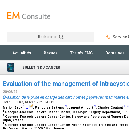
Rechercher
Service C
Rechercher
Actualités
Revues
Traités EMC
Domaines
BULLETIN DU CANCER
Evaluation of the management of intracysti
20/06/23
Évaluation de la prise en charge des carcinomes papillaires mammaires 
Doi : 10.1016/j.bulcan.2023.04.012
1
,
2
2
1
,
3
Marion Beck
⁎
, Françoise Beltjens
, Laurent Arnould
, Charles Coutant
1
Georges-François Leclerc Cancer Center, Oncologic Surgery Department, 1, ru
2
Georges-François Leclerc Cancer Center, Biology and Pathology of Tumors Dep
Dijon, France
3
Georges-François Leclerc Cancer Center, Health Sciences Training and Research
Professeur Marion, 21000 Dijon, France