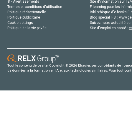
© - Avertissements
Site d'information sur l'E
Termes et conditions d'utilisation
E-learning pour les infirmi
Politique rédactionnelle
Bibliothèque d'e-books Els
Politique publicitaire
Blog special IFSI :
www.gen
Cookie settings
Suivez notre actualité sur
Politique de la vie privée
Site d'emploi en santé :
e
Tout le contenu de ce site: Copyright © 2026 Elsevier, ses concédants de licence e
de données, a la formation en IA et aux technologies similaires. Pour tout con