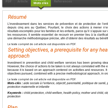
PDF
Article
Références
Mots clés
Résumé
L’investissement dans les services de prévention et de protection de l’e
depuis cinq ans au Québec. Pourtant, le choix des actions à mener n’es
résultats escomptés pour les familles et les enfants, parce qu’il s’appuie sur
les ressources. Il semble essentiel de recourir en premier lieu à la clarifica
une démarche méthodologique précise, afin d’obtenir des résultats au bénéfi
Le texte complet de cet article est disponible en PDF.
Setting objectives, a prerequisite for any he
approach
Investment in prevention and child welfare services has been growing stead
However, the choice of actions to be taken is not always correlated with the e
because it is based on an approach centered on activities and resources. It s
objectives pursued, combined with a precise methodological approach, in order
Le texte complet de cet article est disponible en PDF.
Mots-clés :
aide sociale à l’enfance, objectif, parentalité, politique de santé,
protection maternelle et infantile
Keywords :
child protection, child welfare, health policy, mother and child, o
protection
Plan