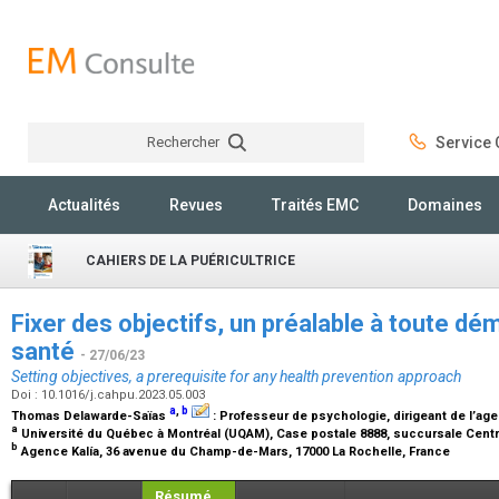
Rechercher
Service C
Rechercher
Actualités
Revues
Traités EMC
Domaines
CAHIERS DE LA PUÉRICULTRICE
Fixer des objectifs, un préalable à toute d
santé
- 27/06/23
Setting objectives, a prerequisite for any health prevention approach
Doi : 10.1016/j.cahpu.2023.05.003
a
,
b
Thomas Delawarde-Saïas
:
Professeur de psychologie, dirigeant de l’age
a
Université du Québec à Montréal (UQAM), Case postale 8888, succursale Centr
b
Agence Kalía, 36 avenue du Champ-de-Mars, 17000 La Rochelle, France
Résumé