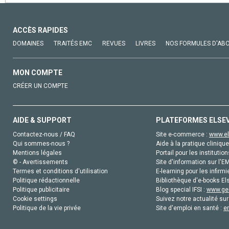
ACCÈS RAPIDES
DOMAINES
TRAITÉS EMC
REVUES
LIVRES
NOS FORMULES D'AB
MON COMPTE
CRÉER UN COMPTE
AIDE & SUPPORT
PLATEFORMES ELSE
Contactez-nous / FAQ
Site e-commerce :
www.el
Qui sommes-nous ?
Aide à la pratique clinique
Mentions légales
Portail pour les institution
© - Avertissements
Site d'information sur l'E
Termes et conditions d'utilisation
E-learning pour les infirmi
Politique rédactionnelle
Bibliothèque d'e-books Els
Politique publicitaire
Blog special IFSI :
www.gen
Cookie settings
Suivez notre actualité sur
Politique de la vie privée
Site d'emploi en santé :
e