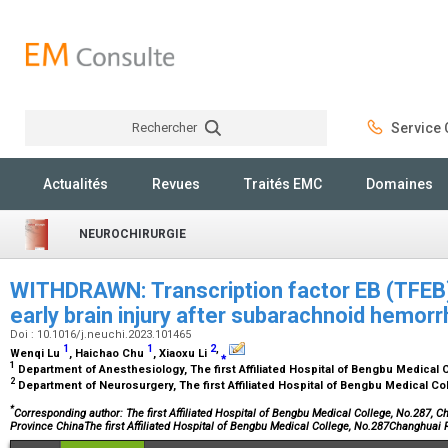
Rechercher
Service C
Rechercher
Actualités
Revues
Traités EMC
Domaines
NEUROCHIRURGIE
WITHDRAWN: Transcription factor EB (TFEB
early brain injury after subarachnoid hemorr
Doi : 10.1016/j.neuchi.2023.101465
1
1
2
,
Wenqi Lu
, Haichao Chu
, Xiaoxu Li
⁎
1
Department of Anesthesiology, The first Affiliated Hospital of Bengbu Medical
2
Department of Neurosurgery, The first Affiliated Hospital of Bengbu Medical C
*
Corresponding author: The first Affiliated Hospital of Bengbu Medical College, No.287, C
Province ChinaThe first Affiliated Hospital of Bengbu Medical College, No.287Changhua