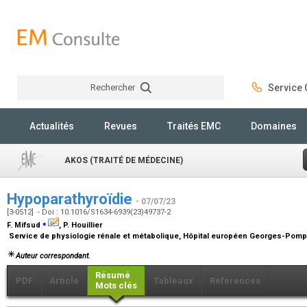
Rechercher
Service C
Rechercher
Actualités
Revues
Traités EMC
Domaines
AKOS (TRAITÉ DE MÉDECINE)
Hypoparathyroïdie
- 07/07/23
[3-0512] - Doi : 10.1016/S1634-6939(23)49737-2
⁎
F. Mifsud
, P. Houillier
Service de physiologie rénale et métabolique, Hôpital européen Georges-Pompid
Auteur correspondant.
Résumé
PDF
Article
Tableaux
Références
Mots clés