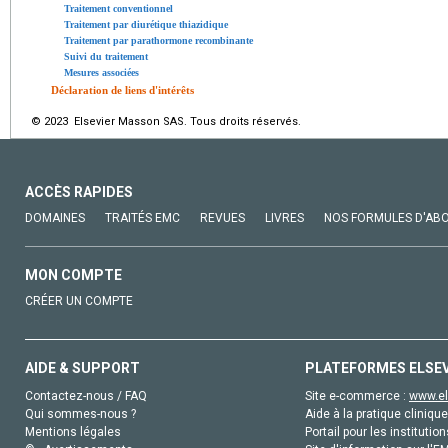
Traitement conventionnel
Traitement par diurétique thiazidique
Traitement par parathormone recombinante
Suivi du traitement
Mesures associées
Déclaration de liens d'intérêts
© 2023 Elsevier Masson SAS. Tous droits réservés.
ACCÈS RAPIDES
DOMAINES
TRAITÉS EMC
REVUES
LIVRES
NOS FORMULES D'AB
MON COMPTE
CRÉER UN COMPTE
AIDE & SUPPORT
PLATEFORMES ELSE
Contactez-nous / FAQ
Site e-commerce :
www.el
Qui sommes-nous ?
Aide à la pratique clinique
Mentions légales
Portail pour les institution