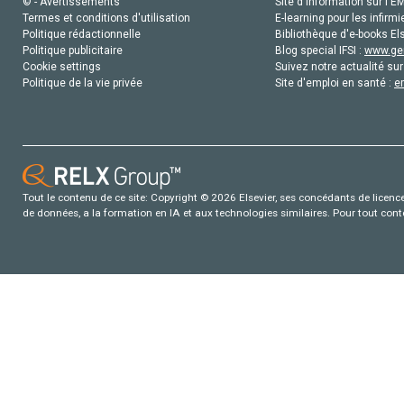
© - Avertissements
Site d'information sur l'E
Termes et conditions d'utilisation
E-learning pour les infirmi
Politique rédactionnelle
Bibliothèque d'e-books Els
Politique publicitaire
Blog special IFSI :
www.gen
Cookie settings
Suivez notre actualité sur
Politique de la vie privée
Site d'emploi en santé :
e
Tout le contenu de ce site: Copyright © 2026 Elsevier, ses concédants de licence e
de données, a la formation en IA et aux technologies similaires. Pour tout con