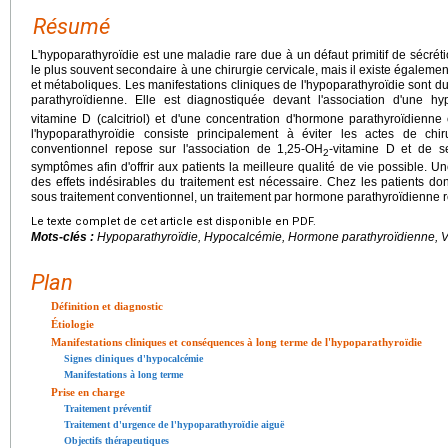
Résumé
L'hypoparathyroïdie est une maladie rare due à un défaut primitif de sécrét
le plus souvent secondaire à une chirurgie cervicale, mais il existe égale
et métaboliques. Les manifestations cliniques de l'hypoparathyroïdie sont du
parathyroïdienne. Elle est diagnostiquée devant l'association d'une hy
vitamine D (calcitriol) et d'une concentration d'hormone parathyroïdienne
l'hypoparathyroïdie consiste principalement à éviter les actes de chiru
conventionnel repose sur l'association de 1,25-OH
-vitamine D et de se
2
symptômes afin d'offrir aux patients la meilleure qualité de vie possible. Une
des effets indésirables du traitement est nécessaire. Chez les patients d
sous traitement conventionnel, un traitement par hormone parathyroïdienne 
Le texte complet de cet article est disponible en PDF.
Mots-clés :
Hypoparathyroïdie, Hypocalcémie, Hormone parathyroïdienne, 
Plan
Définition et diagnostic
Étiologie
Manifestations cliniques et conséquences à long terme de l'hypoparathyroïdie
Signes cliniques d'hypocalcémie
Manifestations à long terme
Prise en charge
Traitement préventif
Traitement d'urgence de l'hypoparathyroïdie aiguë
Objectifs thérapeutiques