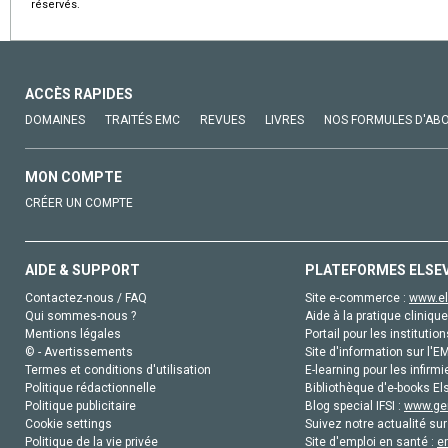
réservés.
ACCÈS RAPIDES
DOMAINES
TRAITÉS EMC
REVUES
LIVRES
NOS FORMULES D'AB
MON COMPTE
CRÉER UN COMPTE
AIDE & SUPPORT
PLATEFORMES ELSE
Contactez-nous / FAQ
Site e-commerce :
www.el
Qui sommes-nous ?
Aide à la pratique clinique
Mentions légales
Portail pour les institution
© - Avertissements
Site d'information sur l'E
Termes et conditions d'utilisation
E-learning pour les infirmi
Politique rédactionnelle
Bibliothèque d'e-books Els
Politique publicitaire
Blog special IFSI :
www.gen
Cookie settings
Suivez notre actualité sur
Politique de la vie privée
Site d'emploi en santé :
e