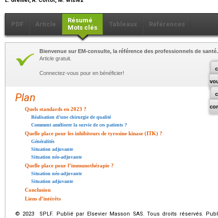
L. Greiller, A. Cortot, M. Wislez
Résumé
PDF
Article
Tableaux
Références
Mots clés
Bienvenue sur EM-consulte, la référence des professionnels de santé.
Article gratuit.
c
Connectez-vous pour en bénéficier!
vo
Plan
co
Quels standards en 2023 ?
Réalisation d’une chirurgie de qualité
Comment améliorer la survie de ces patients ?
Quelle place pour les inhibiteurs de tyrosine kinase (ITK) ?
Généralités
Situation adjuvante
Situation néo-adjuvante
Quelle place pour l’immunothérapie ?
Situation néo-adjuvante
Situation adjuvante
Conclusion
Liens d’intérêts
© 2023 SPLF. Publié par Elsevier Masson SAS. Tous droits réservés. Publ