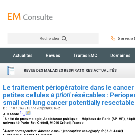
Rechercher
Service C
Rechercher
Actualités
Revues
Traités EMC
Domaines
REVUE DES MALADIES RESPIRATOIRES ACTUALITÉS
Le traitement périopératoire dans le cance
petites cellules
a priori
résécables : Perioper
small cell lung cancer potentially resectabl
Doi : 10.1016/S1877-1203(23)00016-2
1
,
J. B Assié
⁎
1
Unité de pneumologie, Assistance publique – Hôpitaux de Paris (AP-HP), hôpit
université Paris-Est-Créteil, 94010 Créteil, France
*
Auteur correspondant.
Adresse e-mail
: jeanbaptiste.assie@aphp.fr (J.-B. Assié).