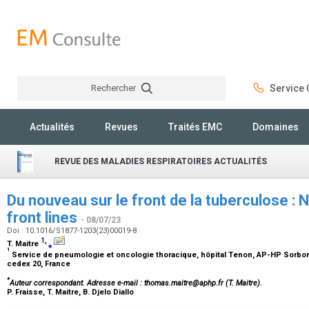
Rechercher
Service C
Rechercher
Actualités
Revues
Traités EMC
Domaines
REVUE DES MALADIES RESPIRATOIRES ACTUALITÉS
Du nouveau sur le front de la tuberculose : 
front lines
- 08/07/23
Doi : 10.1016/S1877-1203(23)00019-8
1
,
T. Maitre
⁎
1
Service de pneumologie et oncologie thoracique, hôpital Tenon, AP-HP Sorbonne
cedex 20, France
*
Auteur correspondant.
Adresse e-mail
: thomas.maitre@aphp.fr (T. Maitre).
P. Fraisse, T. Maitre, B. Djelo Diallo