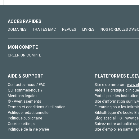
ACCÈS RAPIDES
DOMAINES
TRAITÉS EMC
REVUES
LIVRES
NOS FORMULES D'AB
MON COMPTE
CRÉER UN COMPTE
AIDE & SUPPORT
PLATEFORMES ELSE
Contactez-nous / FAQ
Site e-commerce :
www.el
Qui sommes-nous ?
Aide à la pratique clinique
Mentions légales
Portail pour les institution
© - Avertissements
Site d'information sur l'E
Termes et conditions d'utilisation
E-learning pour les infirmi
Politique rédactionnelle
Bibliothèque d'e-books Els
Politique publicitaire
Blog special IFSI :
www.gen
Cookie settings
Suivez notre actualité sur
Politique de la vie privée
Site d'emploi en santé :
e