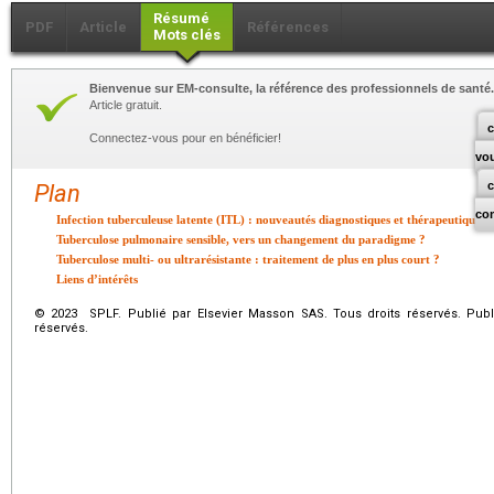
Résumé
PDF
Article
Références
Mots clés
Bienvenue sur EM-consulte, la référence des professionnels de santé.
Article gratuit.
c
Connectez-vous pour en bénéficier!
vo
Plan
co
Infection tuberculeuse latente (ITL) : nouveautés diagnostiques et thérapeutiques
Tuberculose pulmonaire sensible, vers un changement du paradigme ?
Tuberculose multi- ou ultrarésistante : traitement de plus en plus court ?
Liens d’intérêts
© 2023 SPLF. Publié par Elsevier Masson SAS. Tous droits réservés. Publ
réservés.