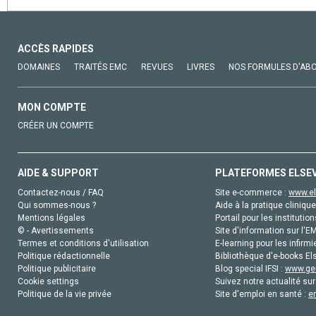
ACCÈS RAPIDES
DOMAINES
TRAITÉS EMC
REVUES
LIVRES
NOS FORMULES D'AB
MON COMPTE
CRÉER UN COMPTE
AIDE & SUPPORT
PLATEFORMES ELSE
Contactez-nous / FAQ
Site e-commerce :
www.el
Qui sommes-nous ?
Aide à la pratique clinique
Mentions légales
Portail pour les institution
© - Avertissements
Site d'information sur l'E
Termes et conditions d'utilisation
E-learning pour les infirmi
Politique rédactionnelle
Bibliothèque d'e-books Els
Politique publicitaire
Blog special IFSI :
www.gen
Cookie settings
Suivez notre actualité sur
Politique de la vie privée
Site d'emploi en santé :
e