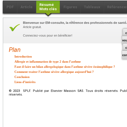
Résumé
PDF
Article
Figures
Tableaux
Référence
Mots clés
Bienvenue sur EM-consulte, la référence des professionnels de santé.
Article gratuit.
c
Connectez-vous pour en bénéficier!
vo
Plan
co
Introduction
Allergie et inflammation de type 2 dans l’asthme
Faut-il faire un bilan allergologique dans l’asthme sévère éosinophilique ?
Comment traiter l’asthme sévère allergique aujourd’hui ?
Conclusion
Liens d’intérêts
© 2023 SPLF. Publié par Elsevier Masson SAS. Tous droits réservés. Publ
réservés.