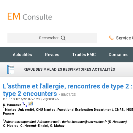
Rechercher
Service C
Rechercher
Actualités
Revues
Traités EMC
Domaines
REVUE DES MALADIES RESPIRATOIRES ACTUALITÉS
L’asthme et l’allergie, rencontres de type 2 
type 2 encounters
- 08/07/23
Doi : 10.1016/S1877-1203(23)00012-5
1
,
D. Hassoun
⁎
1
Nantes Université, CHU Nantes, Functional Exploration Department, CNRS, INSERM
France
*
Auteur correspondant.
Adresse e-mail
: dorian.hassoun@chu-nantes.fr (D. Hassoun).
C. Hoarau, C. Nocent-Ejnaini, G. Mahay