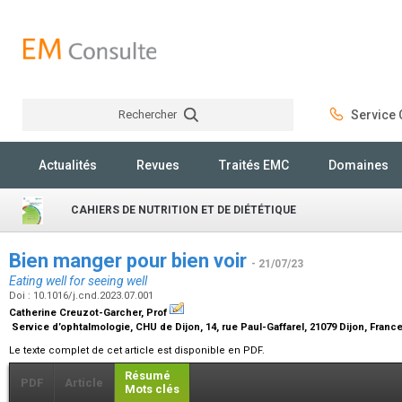
Rechercher
Service C
Rechercher
Actualités
Revues
Traités EMC
Domaines
CAHIERS DE NUTRITION ET DE DIÉTÉTIQUE
Bien manger pour bien voir
- 21/07/23
Eating well for seeing well
Doi : 10.1016/j.cnd.2023.07.001
Catherine Creuzot-Garcher,
Prof
Service d’ophtalmologie, CHU de Dijon, 14, rue Paul-Gaffarel, 21079 Dijon, Franc
Le texte complet de cet article est disponible en PDF.
Résumé
PDF
Article
Mots clés