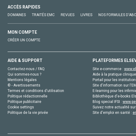
ACCÈS RAPIDES
DOMAINES
TRAITÉS EMC
REVUES
LIVRES
NOS FORMULES D'AB
MON COMPTE
CRÉER UN COMPTE
AIDE & SUPPORT
PLATEFORMES ELSE
Contactez-nous / FAQ
Site e-commerce :
www.el
Qui sommes-nous ?
Aide à la pratique clinique
Mentions légales
Portail pour les institution
© - Avertissements
Site d'information sur l'E
Termes et conditions d'utilisation
E-learning pour les infirmi
Politique rédactionnelle
Bibliothèque d'e-books Els
Politique publicitaire
Blog special IFSI :
www.gen
Cookie settings
Suivez notre actualité sur
Politique de la vie privée
Site d'emploi en santé :
e