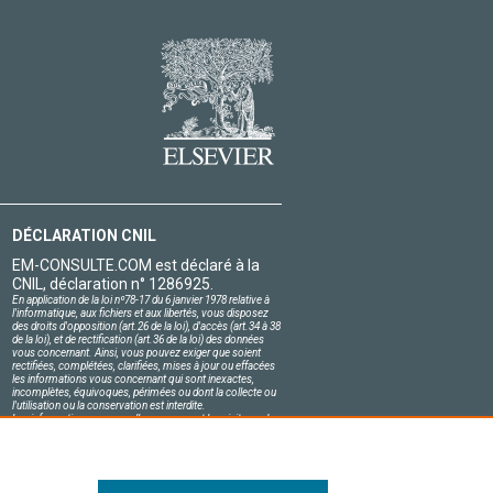
DÉCLARATION CNIL
EM-CONSULTE.COM est déclaré à la
CNIL, déclaration n° 1286925.
En application de la loi nº78-17 du 6 janvier 1978 relative à
l'informatique, aux fichiers et aux libertés, vous disposez
des droits d'opposition (art.26 de la loi), d'accès (art.34 à 38
de la loi), et de rectification (art.36 de la loi) des données
vous concernant. Ainsi, vous pouvez exiger que soient
rectifiées, complétées, clarifiées, mises à jour ou effacées
les informations vous concernant qui sont inexactes,
incomplètes, équivoques, périmées ou dont la collecte ou
l'utilisation ou la conservation est interdite.
Les informations personnelles concernant les visiteurs de
notre site, y compris leur identité, sont confidentielles.
Le responsable du site s'engage sur l'honneur à respecter
les conditions légales de confidentialité applicables en
France et à ne pas divulguer ces informations à des tiers.