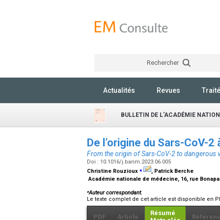
Rechercher
Actualités
Revues
Trait
BULLETIN DE L'ACADÉMIE NATIO
De l’origine du Sars-CoV-2 
From the origin of Sars-CoV-2 to dangerous 
Doi : 10.1016/j.banm.2023.06.005
⁎
Christine Rouzioux
, Patrick Berche
Académie nationale de médecine, 16, rue Bonapar
⁎
Auteur correspondant.
Le texte complet de cet article est disponible en P
Résumé
PDF
Article
Référen