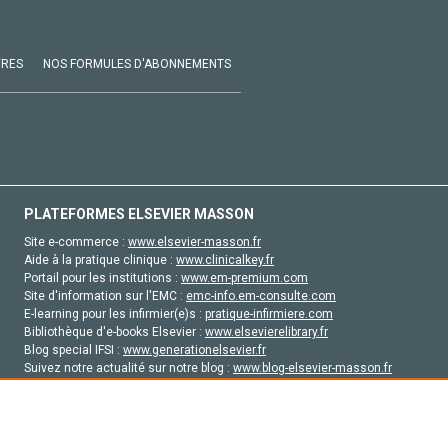
VRES
NOS FORMULES D'ABONNEMENTS
PLATEFORMES ELSEVIER MASSON
Site e-commerce :
www.elsevier-masson.fr
Aide à la pratique clinique :
www.clinicalkey.fr
Portail pour les institutions :
www.em-premium.com
Site d'information sur l'EMC :
emc-info.em-consulte.com
E-learning pour les infirmier(e)s :
pratique-infirmiere.com
Bibliothèque d'e-books Elsevier :
www.elsevierelibrary.fr
Blog special IFSI :
www.generationelsevier.fr
Suivez notre actualité sur notre blog :
www.blog-elsevier-masson.fr
Site d'emploi en santé :
emploisante.com