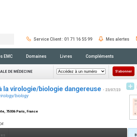
Service Client : 01 71 16 55 99
Mes alertes
Rechercher
és EMC
Domaines
Livres
Compléments
NALE DE MÉDECINE
S'abonner
à la virologie/biologie dangereuse
- 23/07/23
virology/biology
te, 75006 Paris, France
DF.
ces
B