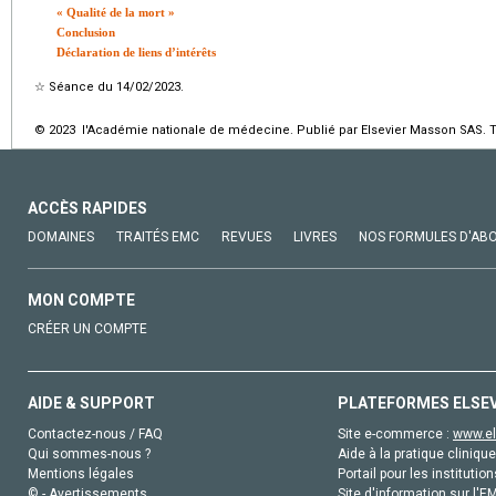
« Qualité de la mort »
Conclusion
Déclaration de liens d’intérêts
☆
Séance du 14/02/2023.
© 2023 l'Académie nationale de médecine. Publié par Elsevier Masson SAS. To
ACCÈS RAPIDES
DOMAINES
TRAITÉS EMC
REVUES
LIVRES
NOS FORMULES D'AB
MON COMPTE
CRÉER UN COMPTE
AIDE & SUPPORT
PLATEFORMES ELSE
Contactez-nous / FAQ
Site e-commerce :
www.el
Qui sommes-nous ?
Aide à la pratique clinique
Mentions légales
Portail pour les institution
© - Avertissements
Site d'information sur l'E