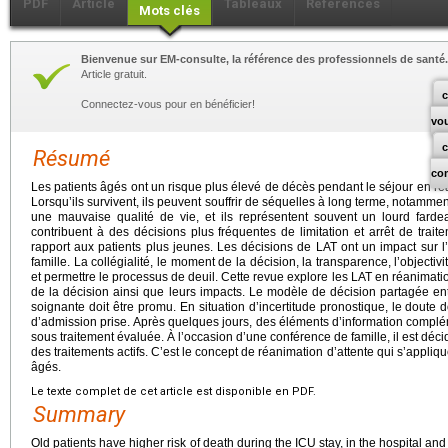
PDF
Article
Tableaux
Références
Mots clés
Bienvenue sur EM-consulte, la référence des professionnels de santé.
Article gratuit.
c
Connectez-vous pour en bénéficier!
vo
Résumé
co
Les patients âgés ont un risque plus élevé de décès pendant le séjour en réani
Lorsqu’ils survivent, ils peuvent souffrir de séquelles à long terme, notamme
une mauvaise qualité de vie, et ils représentent souvent un lourd farde
contribuent à des décisions plus fréquentes de limitation et arrêt de trai
rapport aux patients plus jeunes. Les décisions de LAT ont un impact sur 
famille. La collégialité, le moment de la décision, la transparence, l’objectivi
et permettre le processus de deuil. Cette revue explore les LAT en réanimati
de la décision ainsi que leurs impacts. Le modèle de décision partagée ent
soignante doit être promu. En situation d’incertitude pronostique, le doute d
d’admission prise. Après quelques jours, des éléments d’information compléme
sous traitement évaluée. À l’occasion d’une conférence de famille, il est déc
des traitements actifs. C’est le concept de réanimation d’attente qui s’appliq
âgés.
Le texte complet de cet article est disponible en PDF.
Summary
Old patients have higher risk of death during the ICU stay, in the hospital an