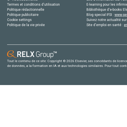
Termes et conditions d'utilisation
E-learning pour les infirmi
Politique rédactionnelle
Bibliothèque d'e-books Els
Politique publicitaire
Blog special IFSI :
www.gen
Cookie settings
Suivez notre actualité sur
Politique de la vie privée
Site d'emploi en santé :
e
Tout le contenu de ce site: Copyright © 2026 Elsevier, ses concédants de licence e
de données, a la formation en IA et aux technologies similaires. Pour tout con