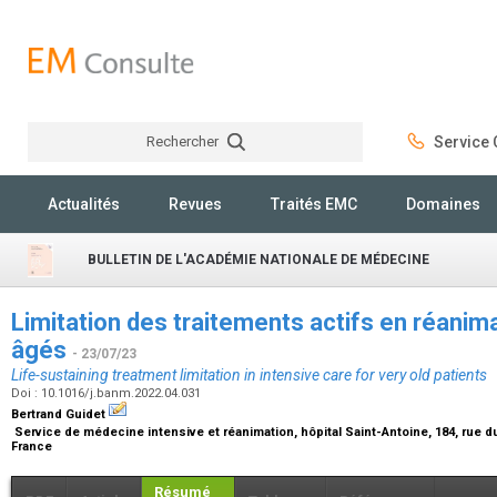
Rechercher
Service C
Rechercher
Actualités
Revues
Traités EMC
Domaines
BULLETIN DE L'ACADÉMIE NATIONALE DE MÉDECINE
Limitation des traitements actifs en réanima
âgés
- 23/07/23
Life-sustaining treatment limitation in intensive care for very old patients
Doi : 10.1016/j.banm.2022.04.031
Bertrand Guidet
Service de médecine intensive et réanimation, hôpital Saint-Antoine, 184, rue d
France
Résumé