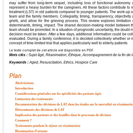
may suffer from long-term sequel, including loss of functional autonomy a
represent a heavy burden for the caregivers. All these factors contribute to 
treatment (LST) in old patients compared to younger patients. The work-up o
team and the family members. Collegiality, timing, transparency, objectivity 
griefs, and allow for the grieving process. This review explores limitation 
determinants, timing, impact. The shared decision-making model between the
team should be promoted. In a situation of prognostic uncertainty, the doubt 
decision must be taken. After a few days, additional information could be co
evaluated. During a family conference, it is decided collectively whether or no
concept of time-limited trial that applies particularly well to elderly patients.
Le texte complet de cet article est disponible en PDF.
Mots clés :
Sujet âgé, Réanimation, Éthique, Accompagnement de la fin de l
Keywords :
Aged, Resuscitation, Ethics, Hospice Care
Plan
Abréviations
Introduction
Considérations générales sur les spécificités des patients âgés
Limitation des traitements
Documentation des décisions de LAT dans les études sur la mortalité en réanimati
Déterminants des décisions de LAT
Implication des patients et des familles dans le processus de décision
Comment ?
Traitements pendant le séjour en réanimation
Réanimation d’attente