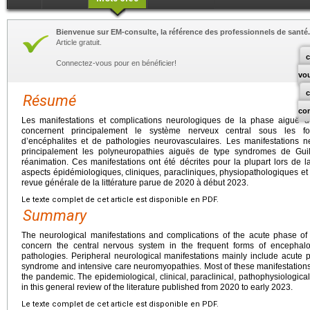
Bienvenue sur EM-consulte, la référence des professionnels de santé.
Article gratuit.
c
Connectez-vous pour en bénéficier!
vo
Résumé
co
Les manifestations et complications neurologiques de la phase aiguë 
concernent principalement le système nerveux central sous les for
d’encéphalites et de pathologies neurovasculaires. Les manifestations 
principalement les polyneuropathies aiguës de type syndromes de Guil
réanimation. Ces manifestations ont été décrites pour la plupart lors de
aspects épidémiologiques, cliniques, paracliniques, physiopathologiques et
revue générale de la littérature parue de 2020 à début 2023.
Le texte complet de cet article est disponible en PDF.
Summary
The neurological manifestations and complications of the acute phase 
concern the central nervous system in the frequent forms of encephalo
pathologies. Peripheral neurological manifestations mainly include acute 
syndrome and intensive care neuromyopathies. Most of these manifestations 
the pandemic. The epidemiological, clinical, paraclinical, pathophysiologic
in this general review of the literature published from 2020 to early 2023.
Le texte complet de cet article est disponible en PDF.