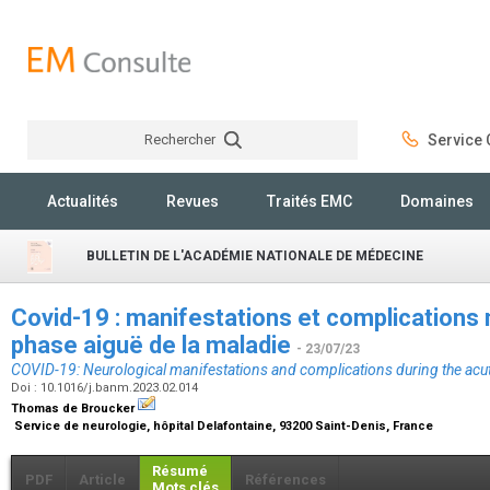
Rechercher
Service C
Rechercher
Actualités
Revues
Traités EMC
Domaines
BULLETIN DE L'ACADÉMIE NATIONALE DE MÉDECINE
Covid-19 : manifestations et complications 
phase aiguë de la maladie
- 23/07/23
COVID-19: Neurological manifestations and complications during the acut
Doi : 10.1016/j.banm.2023.02.014
Thomas de Broucker
Service de neurologie, hôpital Delafontaine, 93200 Saint-Denis, France
Résumé
PDF
Article
Références
Mots clés