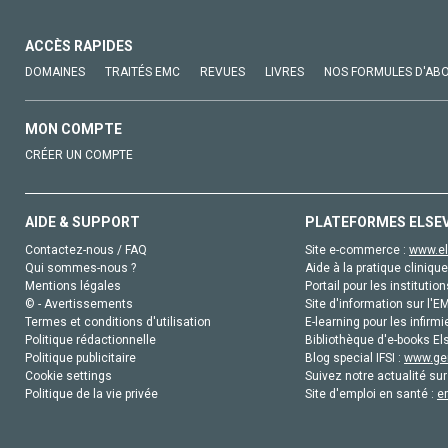
ACCÈS RAPIDES
DOMAINES
TRAITÉS EMC
REVUES
LIVRES
NOS FORMULES D'AB
MON COMPTE
CRÉER UN COMPTE
AIDE & SUPPORT
PLATEFORMES ELSE
Contactez-nous / FAQ
Site e-commerce :
www.el
Qui sommes-nous ?
Aide à la pratique clinique
Mentions légales
Portail pour les institution
© - Avertissements
Site d'information sur l'E
Termes et conditions d'utilisation
E-learning pour les infirmi
Politique rédactionnelle
Bibliothèque d'e-books Els
Politique publicitaire
Blog special IFSI :
www.gen
Cookie settings
Suivez notre actualité sur
Politique de la vie privée
Site d'emploi en santé :
e