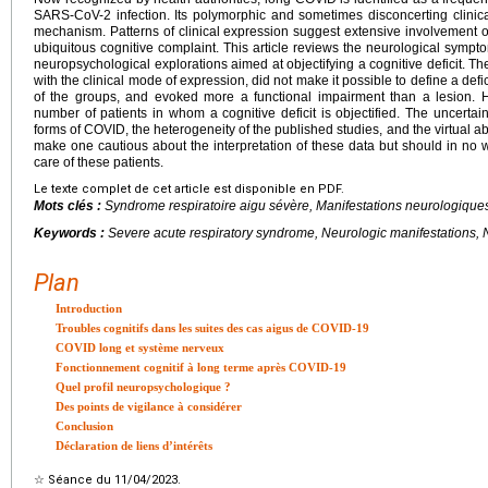
SARS-CoV-2 infection. Its polymorphic and sometimes disconcerting clinica
mechanism. Patterns of clinical expression suggest extensive involvement 
ubiquitous cognitive complaint. This article reviews the neurological sympt
neuropsychological explorations aimed at objectifying a cognitive deficit. T
with the clinical mode of expression, did not make it possible to define a defic
of the groups, and evoked more a functional impairment than a lesion. 
number of patients in whom a cognitive deficit is objectified. The uncerta
forms of COVID, the heterogeneity of the published studies, and the virtual 
make one cautious about the interpretation of these data but should in no 
care of these patients.
Le texte complet de cet article est disponible en PDF.
Mots clés :
Syndrome respiratoire aigu sévère, Manifestations neurologique
Keywords :
Severe acute respiratory syndrome, Neurologic manifestations,
Plan
Introduction
Troubles cognitifs dans les suites des cas aigus de COVID-19
COVID long et système nerveux
Fonctionnement cognitif à long terme après COVID-19
Quel profil neuropsychologique ?
Des points de vigilance à considérer
Conclusion
Déclaration de liens d’intérêts
☆
Séance du 11/04/2023.