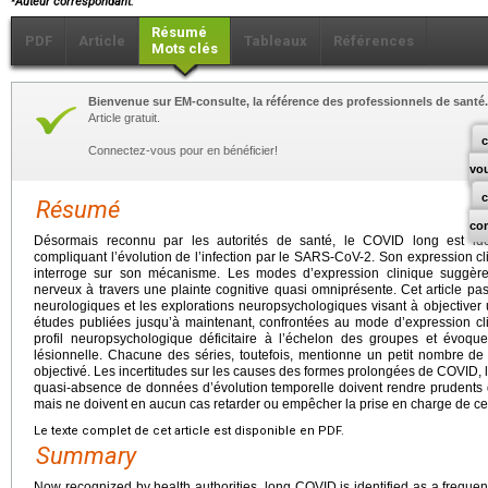
Auteur correspondant.
Résumé
PDF
Article
Tableaux
Références
Mots clés
Bienvenue sur EM-consulte, la référence des professionnels de santé.
Article gratuit.
c
Connectez-vous pour en bénéficier!
vo
Résumé
co
Désormais reconnu par les autorités de santé, le COVID long est ide
compliquant l’évolution de l’infection par le SARS-CoV-2. Son expression c
interroge sur son mécanisme. Les modes d’expression clinique suggère
nerveux à travers une plainte cognitive quasi omniprésente. Cet article p
neurologiques et les explorations neuropsychologiques visant à objectiver un
études publiées jusqu’à maintenant, confrontées au mode d’expression cli
profil neuropsychologique déficitaire à l’échelon des groupes et évoque
lésionnelle. Chacune des séries, toutefois, mentionne un petit nombre de p
objectivé. Les incertitudes sur les causes des formes prolongées de COVID, l
quasi-absence de données d’évolution temporelle doivent rendre prudents q
mais ne doivent en aucun cas retarder ou empêcher la prise en charge de ces
Le texte complet de cet article est disponible en PDF.
Summary
Now recognized by health authorities, long COVID is identified as a frequent