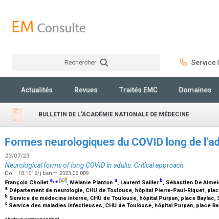
Rechercher
Service C
Rechercher
Actualités
Revues
Traités EMC
Domaines
BULLETIN DE L'ACADÉMIE NATIONALE DE MÉDECINE
Formes neurologiques du COVID long de l’adu
23/07/23
Neurological forms of long COVID in adults: Critical approach
Doi : 10.1016/j.banm.2023.06.009
a
,
⁎
a
b
François Chollet
, Mélanie Planton
, Laurent Sailler
, Sébastien De Alme
a
Département de neurologie, CHU de Toulouse, hôpital Pierre-Paul-Riquet, pla
b
Service de médecine interne, CHU de Toulouse, hôpital Purpan, place Baylac,
c
Service des maladies infectieuses, CHU de Toulouse, hôpital Purpan, place B
⁎