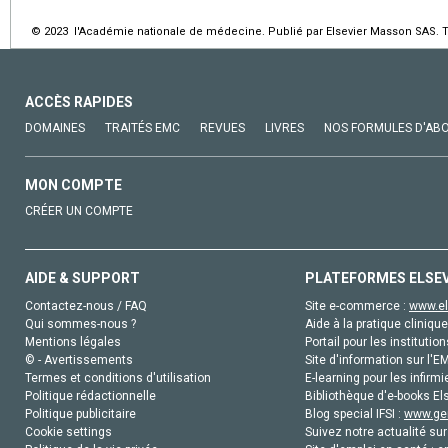
© 2023 l'Académie nationale de médecine. Publié par Elsevier Masson SAS. To
ACCÈS RAPIDES
DOMAINES
TRAITÉS EMC
REVUES
LIVRES
NOS FORMULES D'AB
MON COMPTE
CRÉER UN COMPTE
AIDE & SUPPORT
PLATEFORMES ELSE
Contactez-nous / FAQ
Site e-commerce :
www.el
Qui sommes-nous ?
Aide à la pratique clinique
Mentions légales
Portail pour les institution
© - Avertissements
Site d'information sur l'E
Termes et conditions d'utilisation
E-learning pour les infirmi
Politique rédactionnelle
Bibliothèque d'e-books Els
Politique publicitaire
Blog special IFSI :
www.gen
Cookie settings
Suivez notre actualité sur