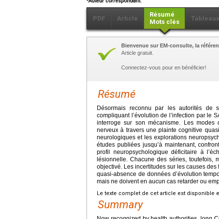
Auteur correspondant.
Résumé
PDF
Article
Tableau
Mots clés
Bienvenue sur EM-consulte, la référen
Article gratuit.
Connectez-vous pour en bénéficier!
Résumé
Désormais reconnu par les autorités de s
compliquant l’évolution de l’infection par l
interroge sur son mécanisme. Les modes d’
nerveux à travers une plainte cognitive quas
neurologiques et les explorations neuropsycho
études publiées jusqu’à maintenant, confron
profil neuropsychologique déficitaire à l’
lésionnelle. Chacune des séries, toutefois, 
objectivé. Les incertitudes sur les causes de
quasi-absence de données d’évolution tempore
mais ne doivent en aucun cas retarder ou empê
Le texte complet de cet article est disponible 
Summary
Now recognized by health authorities, long CO