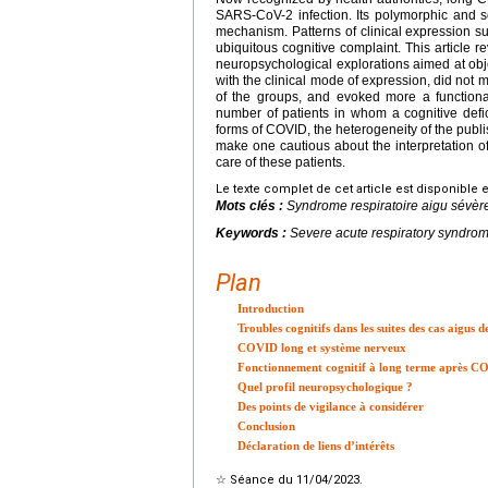
SARS-CoV-2 infection. Its polymorphic and so
mechanism. Patterns of clinical expression s
ubiquitous cognitive complaint. This article 
neuropsychological explorations aimed at objec
with the clinical mode of expression, did not ma
of the groups, and evoked more a functiona
number of patients in whom a cognitive defic
forms of COVID, the heterogeneity of the publi
make one cautious about the interpretation o
care of these patients.
Le texte complet de cet article est disponible 
Mots clés :
Syndrome respiratoire aigu sévèr
Keywords :
Severe acute respiratory syndrom
Plan
Introduction
Troubles cognitifs dans les suites des cas aigu
COVID long et système nerveux
Fonctionnement cognitif à long terme après 
Quel profil neuropsychologique ?
Des points de vigilance à considérer
Conclusion
Déclaration de liens d’intérêts
☆
Séance du 11/04/2023.