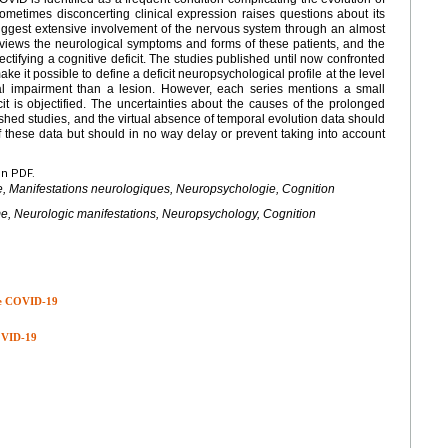
metimes disconcerting clinical expression raises questions about its
uggest extensive involvement of the nervous system through an almost
reviews the neurological symptoms and forms of these patients, and the
tifying a cognitive deficit. The studies published until now confronted
ke it possible to define a deficit neuropsychological profile at the level
l impairment than a lesion. However, each series mentions a small
it is objectified. The uncertainties about the causes of the prolonged
shed studies, and the virtual absence of temporal evolution data should
f these data but should in no way delay or prevent taking into account
en PDF.
e, Manifestations neurologiques, Neuropsychologie, Cognition
e, Neurologic manifestations, Neuropsychology, Cognition
s de COVID-19
COVID-19