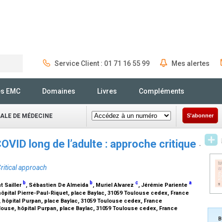
Service Client : 01 71 16 55 99
Mes alertes
Rechercher
és EMC
Domaines
Livres
Compléments
NALE DE MÉDECINE
S'abonner
VID long de l’adulte : approche critique
-
ritical approach
b
b
c
a
t Sailler
, Sébastien De Almeida
, Muriel Alvarez
, Jérémie Pariente
pital Pierre-Paul-Riquet, place Baylac, 31059 Toulouse cedex, France
hôpital Purpan, place Baylac, 31059 Toulouse cedex, France
ouse, hôpital Purpan, place Baylac, 31059 Toulouse cedex, France
B