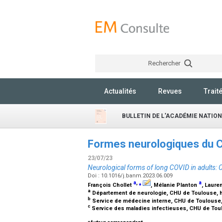
Rechercher
Actualités
Revues
Trait
BULLETIN DE L'ACADÉMIE NATIO
Formes neurologiques du CO
23/07/23
Neurological forms of long COVID in adults: C
Doi : 10.1016/j.banm.2023.06.009
a
,
⁎
a
François Chollet
, Mélanie Planton
, Lauren
a
Département de neurologie, CHU de Toulouse, hô
b
Service de médecine interne, CHU de Toulouse, 
c
Service des maladies infectieuses, CHU de Toul
⁎