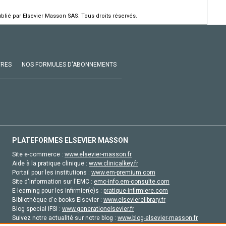
ié par Elsevier Masson SAS. Tous droits réservés.
VRES
NOS FORMULES D'ABONNEMENTS
PLATEFORMES ELSEVIER MASSON
Site e-commerce :
www.elsevier-masson.fr
Aide à la pratique clinique :
www.clinicalkey.fr
Portail pour les institutions :
www.em-premium.com
Site d'information sur l'EMC :
emc-info.em-consulte.com
E-learning pour les infirmier(e)s :
pratique-infirmiere.com
Bibliothèque d'e-books Elsevier :
www.elsevierelibrary.fr
Blog special IFSI :
www.generationelsevier.fr
Suivez notre actualité sur notre blog :
www.blog-elsevier-masson.fr