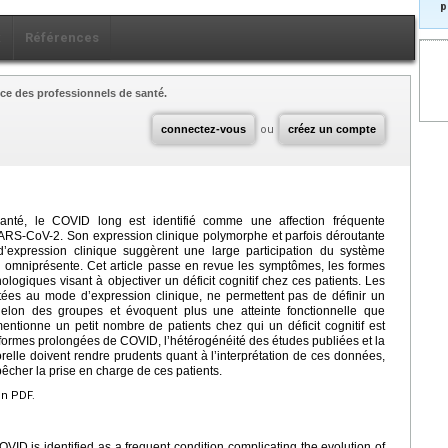
p
x
Références
ce des professionnels de santé.
connectez-vous
ou
créez un compte
anté, le COVID long est identifié comme une affection fréquente
e SARS-CoV-2. Son expression clinique polymorphe et parfois déroutante
expression clinique suggèrent une large participation du système
i omniprésente. Cet article passe en revue les symptômes, les formes
logiques visant à objectiver un déficit cognitif chez ces patients. Les
tées au mode d’expression clinique, ne permettent pas de définir un
échelon des groupes et évoquent plus une atteinte fonctionnelle que
mentionne un petit nombre de patients chez qui un déficit cognitif est
s formes prolongées de COVID, l’hétérogénéité des études publiées et la
lle doivent rendre prudents quant à l’interprétation de ces données,
cher la prise en charge de ces patients.
en PDF.
VID is identified as a frequent condition complicating the evolution of