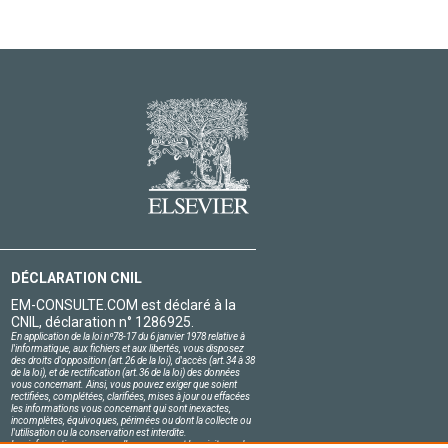
DÉCLARATION CNIL
EM-CONSULTE.COM est déclaré à la
CNIL, déclaration n° 1286925.
En application de la loi nº78-17 du 6 janvier 1978 relative à
l'informatique, aux fichiers et aux libertés, vous disposez
des droits d'opposition (art.26 de la loi), d'accès (art.34 à 38
de la loi), et de rectification (art.36 de la loi) des données
vous concernant. Ainsi, vous pouvez exiger que soient
rectifiées, complétées, clarifiées, mises à jour ou effacées
les informations vous concernant qui sont inexactes,
incomplètes, équivoques, périmées ou dont la collecte ou
l'utilisation ou la conservation est interdite.
Les informations personnelles concernant les visiteurs de