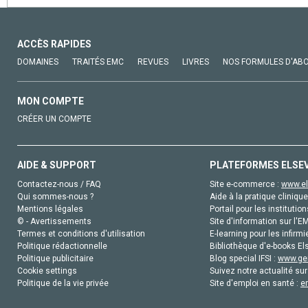
ACCÈS RAPIDES
DOMAINES
TRAITÉS EMC
REVUES
LIVRES
NOS FORMULES D'AB
MON COMPTE
CRÉER UN COMPTE
AIDE & SUPPORT
PLATEFORMES ELSE
Contactez-nous / FAQ
Site e-commerce :
www.el
Qui sommes-nous ?
Aide à la pratique clinique
Mentions légales
Portail pour les institution
© - Avertissements
Site d'information sur l'E
Termes et conditions d'utilisation
E-learning pour les infirmi
Politique rédactionnelle
Bibliothèque d'e-books Els
Politique publicitaire
Blog special IFSI :
www.gen
Cookie settings
Suivez notre actualité sur
Politique de la vie privée
Site d'emploi en santé :
e