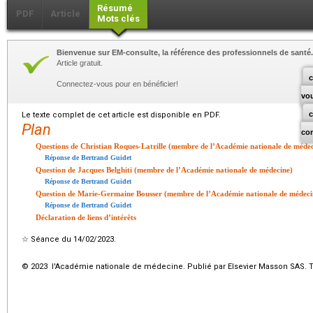
Résumé
PDF
Article
Mots clés
Bienvenue sur EM-consulte, la référence des professionnels de santé.
Article gratuit.
c
Connectez-vous pour en bénéficier!
vo
Le texte complet de cet article est disponible en PDF.
Plan
co
Questions de Christian Roques-Latrille (membre de l’Académie nationale de médec
Réponse de Bertrand Guidet
Question de Jacques Belghiti (membre de l’Académie nationale de médecine)
Réponse de Bertrand Guidet
Question de Marie-Germaine Bousser (membre de l’Académie nationale de médeci
Réponse de Bertrand Guidet
Déclaration de liens d’intérêts
☆
Séance du 14/02/2023.
© 2023 l'Académie nationale de médecine. Publié par Elsevier Masson SAS. To