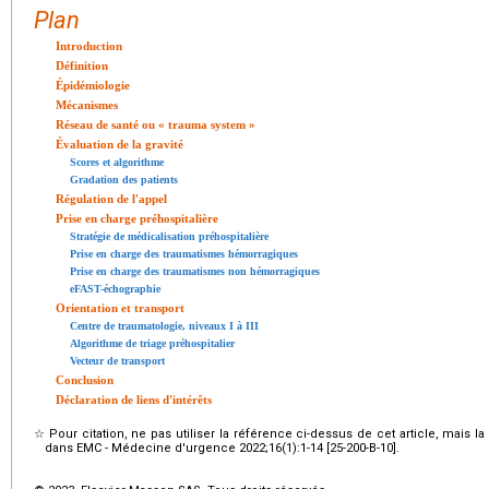
Plan
Introduction
Définition
Épidémiologie
Mécanismes
Réseau de santé ou « trauma system »
Évaluation de la gravité
Scores et algorithme
Gradation des patients
Régulation de l'appel
Prise en charge préhospitalière
Stratégie de médicalisation préhospitalière
Prise en charge des traumatismes hémorragiques
Prise en charge des traumatismes non hémorragiques
eFAST-échographie
Orientation et transport
Centre de traumatologie, niveaux I à III
Algorithme de triage préhospitalier
Vecteur de transport
Conclusion
Déclaration de liens d'intérêts
☆
Pour citation, ne pas utiliser la référence ci-dessus de cet article, mais l
dans EMC - Médecine d'urgence 2022;16(1):1-14 [25-200-B-10].