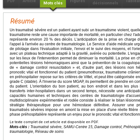
PDF
Article
Figures
Tablea
Mots clés
décisionnels
Résumé
Un traumatisé sévère est un patient ayant subi un traumatisme violent, quell
traumatisme reste une cause importante de mortalité, en particulier chez l'adu
représente environ 20 % des décès. L'anticipation de la prise en charge 
l'appel à l'arrivée au centre de traumatologie. Le Service d'aide médicale u
de pilotage dans l'évaluation initiale, l'envoi et le suivi des moyens, et l'o
avec un plateau technique adapté à la gravité, avérée ou potentielle. L'e
sur les lieux de l'intervention permet de diminuer la mortalité. La prise en c
potentielles lésions hémorragiques ainsi que la prévention de la coagulopa
de « damage control resuscitation » et, d'autre part, des lésions non 
pronostic vital et fonctionnel du patient (pneumothorax, traumatisme crânien 
en préhospitalier repose sur les critères de Vittel, et peut être catégorisée en
grade C (stable). À l'inverse du score MGAP, ils permettent de prendre en co
du patient. L'orientation du bon patient, au bon endroit et dans les plus 
transferts inter-hospitaliers dans un second temps, nécessite une anticipa
capacités humaines et techniques des centres de traumatologie d'accuei
multidisciplinaire expérimentée et rodée consiste à réaliser le bilan lésionn
stratégie thérapeutique pour une hémostase définitive. Assurer une p
traumatisés sévères impose en amont la mise en place d'une réelle filière
phase préhospitalière représente un enjeu pour le pronostic vital et fonctionn
Le texte complet de cet article est disponible en PDF.
Mots-clés :
Traumatisé sévère, SAMU-Centre 15, Damage control, Préhospital
traumatologie, Réseau de soins