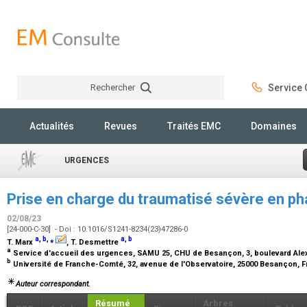
Rechercher
Service C
Rechercher
Actualités
Revues
Traités EMC
Domaines
URGENCES
Prise en charge du traumatisé sévère en ph
02/08/23
[24-000-C-30] - Doi : 10.1016/S1241-8234(23)47286-0
a
,
b
,
⁎
a
,
b
T. Marx
, T. Desmettre
a
Service d'accueil des urgences, SAMU 25, CHU de Besançon, 3, boulevard Al
b
Université de Franche-Comté, 32, avenue de l'Observatoire, 25000 Besançon, 
Auteur correspondant.
Résumé
Arbres