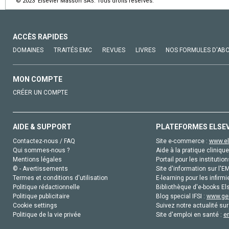
© 2023 Elsevier Masson SAS. Tous droits réservés.
ACCÈS RAPIDES
DOMAINES
TRAITÉS EMC
REVUES
LIVRES
NOS FORMULES D'AB
MON COMPTE
CRÉER UN COMPTE
AIDE & SUPPORT
PLATEFORMES ELSE
Contactez-nous / FAQ
Site e-commerce :
www.el
Qui sommes-nous ?
Aide à la pratique clinique
Mentions légales
Portail pour les institution
© - Avertissements
Site d'information sur l'E
Termes et conditions d'utilisation
E-learning pour les infirmi
Politique rédactionnelle
Bibliothèque d'e-books Els
Politique publicitaire
Blog special IFSI :
www.gen
Cookie settings
Suivez notre actualité sur
Politique de la vie privée
Site d'emploi en santé :
e