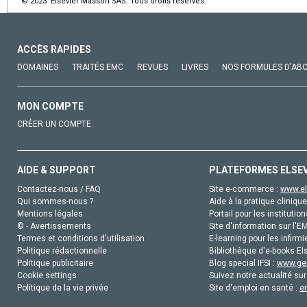
© 2023 Elsevier Masson SAS. Tous droits réservés.
ACCÈS RAPIDES
DOMAINES
TRAITÉS EMC
REVUES
LIVRES
NOS FORMULES D'AB
MON COMPTE
CRÉER UN COMPTE
AIDE & SUPPORT
PLATEFORMES ELSE
Contactez-nous / FAQ
Site e-commerce :
www.el
Qui sommes-nous ?
Aide à la pratique clinique
Mentions légales
Portail pour les institution
© - Avertissements
Site d'information sur l'E
Termes et conditions d'utilisation
E-learning pour les infirmi
Politique rédactionnelle
Bibliothèque d'e-books Els
Politique publicitaire
Blog special IFSI :
www.gen
Cookie settings
Suivez notre actualité sur
Politique de la vie privée
Site d'emploi en santé :
e