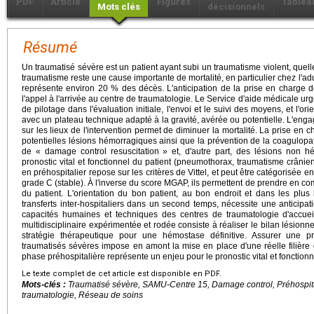
PDF
Article
Figures
Tablea
Mots clés
décisionnels
Résumé
Un traumatisé sévère est un patient ayant subi un traumatisme violent, quell
traumatisme reste une cause importante de mortalité, en particulier chez l'adu
représente environ 20 % des décès. L'anticipation de la prise en charge 
l'appel à l'arrivée au centre de traumatologie. Le Service d'aide médicale u
de pilotage dans l'évaluation initiale, l'envoi et le suivi des moyens, et l'o
avec un plateau technique adapté à la gravité, avérée ou potentielle. L'e
sur les lieux de l'intervention permet de diminuer la mortalité. La prise en c
potentielles lésions hémorragiques ainsi que la prévention de la coagulopa
de « damage control resuscitation » et, d'autre part, des lésions non 
pronostic vital et fonctionnel du patient (pneumothorax, traumatisme crânien 
en préhospitalier repose sur les critères de Vittel, et peut être catégorisée en
grade C (stable). À l'inverse du score MGAP, ils permettent de prendre en co
du patient. L'orientation du bon patient, au bon endroit et dans les plus 
transferts inter-hospitaliers dans un second temps, nécessite une anticipa
capacités humaines et techniques des centres de traumatologie d'accuei
multidisciplinaire expérimentée et rodée consiste à réaliser le bilan lésionn
stratégie thérapeutique pour une hémostase définitive. Assurer une p
traumatisés sévères impose en amont la mise en place d'une réelle filière
phase préhospitalière représente un enjeu pour le pronostic vital et fonctionn
Le texte complet de cet article est disponible en PDF.
Mots-clés :
Traumatisé sévère, SAMU-Centre 15, Damage control, Préhospital
traumatologie, Réseau de soins