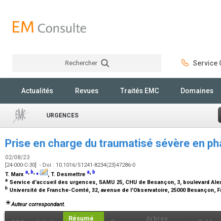
Rechercher
Service C
Rechercher
Actualités
Revues
Traités EMC
Domaines
URGENCES
Prise en charge du traumatisé sévère en ph
02/08/23
[24-000-C-30] - Doi : 10.1016/S1241-8234(23)47286-0
a
,
b
,
⁎
a
,
b
T. Marx
, T. Desmettre
a
Service d'accueil des urgences, SAMU 25, CHU de Besançon, 3, boulevard Al
b
Université de Franche-Comté, 32, avenue de l'Observatoire, 25000 Besançon, 
Auteur correspondant.
Résumé
Arbres