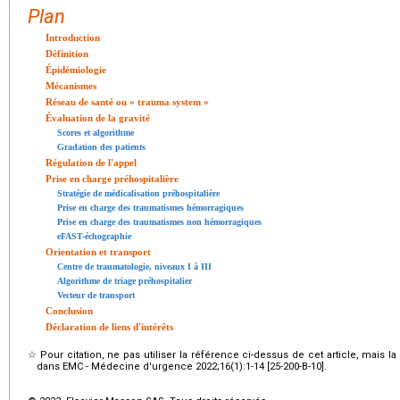
Plan
Introduction
Définition
Épidémiologie
Mécanismes
Réseau de santé ou « trauma system »
Évaluation de la gravité
Scores et algorithme
Gradation des patients
Régulation de l'appel
Prise en charge préhospitalière
Stratégie de médicalisation préhospitalière
Prise en charge des traumatismes hémorragiques
Prise en charge des traumatismes non hémorragiques
eFAST-échographie
Orientation et transport
Centre de traumatologie, niveaux I à III
Algorithme de triage préhospitalier
Vecteur de transport
Conclusion
Déclaration de liens d'intérêts
☆
Pour citation, ne pas utiliser la référence ci-dessus de cet article, mais l
dans EMC - Médecine d'urgence 2022;16(1):1-14 [25-200-B-10].