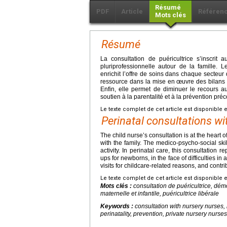
Résumé
PDF
Article
Référen
Mots clés
Résumé
La consultation de puéricultrice s’inscrit
pluriprofessionnelle autour de la famille.
enrichit l’offre de soins dans chaque secteur 
ressource dans la mise en œuvre des bilans 
Enfin, elle permet de diminuer le recours au
soutien à la parentalité et à la prévention pré
Le texte complet de cet article est disponible 
Perinatal consultations wi
The child nurse’s consultation is at the heart o
with the family. The medico-psycho-social skil
activity. In perinatal care, this consultation
ups for newborns, in the face of difficulties i
visits for childcare-related reasons, and contr
Le texte complet de cet article est disponible 
Mots clés :
consultation de puéricultrice, dém
maternelle et infantile, puéricultrice libérale
Keywords :
consultation with nursery nurses
perinatality, prevention, private nursery nurses