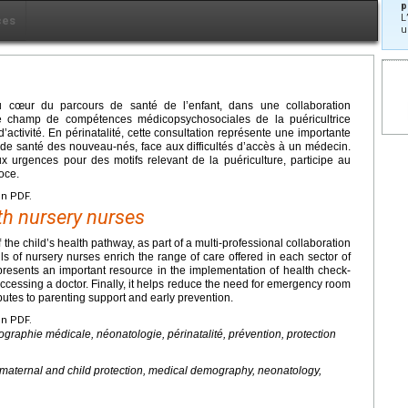
p
L
ces
u
 au cœur du parcours de santé de l’enfant, dans une collaboration
 Le champ de compétences médicopsychosociales de la puéricultrice
d’activité. En périnatalité, cette consultation représente une importante
de santé des nouveau-nés, face aux difficultés d’accès à un médecin.
x urgences pour des motifs relevant de la puériculture, participe au
coce.
en PDF.
th nursery nurses
f the child’s health pathway, as part of a multi-professional collaboration
ls of nursery nurses enrich the range of care offered in each sector of
 represents an important resource in the implementation of health check-
n accessing a doctor. Finally, it helps reduce the need for emergency room
ibutes to parenting support and early prevention.
en PDF.
ographie médicale, néonatologie, périnatalité, prévention, protection
, maternal and child protection, medical demography, neonatology,