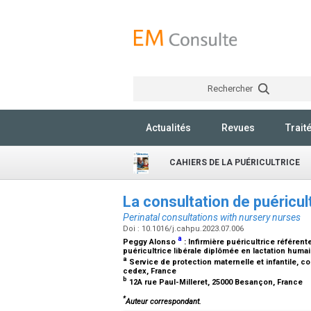
Rechercher
Actualités
Revues
Trait
CAHIERS DE LA PUÉRICULTRICE
La consultation de puéricul
Perinatal consultations with nursery nurses
Doi : 10.1016/j.cahpu.2023.07.006
a
Peggy Alonso
:
Infirmière puéricultrice référen
puéricultrice libérale diplômée en lactation huma
a
Service de protection maternelle et infantile, c
cedex, France
b
12A rue Paul-Milleret, 25000 Besançon, France
*
Auteur correspondant.