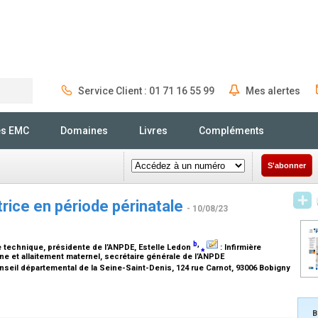
Service Client : 01 71 16 55 99
Mes alertes
Rechercher
és EMC
Domaines
Livres
Compléments
S'abonner
trice en période périnatale
- 10/08/23
b
,
te technique, présidente de l’ANPDE
, Estelle Ledon
⁎
:
Infirmière
ine et allaitement maternel, secrétaire générale de l’ANPDE
onseil départemental de la Seine-Saint-Denis, 124 rue Carnot, 93006 Bobigny
B