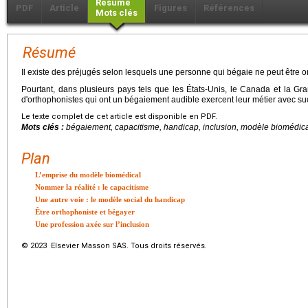
Résumé
PDF
Article
Figures
Références
Mots clés
Résumé
Il existe des préjugés selon lesquels une personne qui bégaie ne peut être o
Pourtant, dans plusieurs pays tels que les États-Unis, le Canada et la G
d'orthophonistes qui ont un bégaiement audible exercent leur métier avec su
Le texte complet de cet article est disponible en PDF.
Mots clés :
bégaiement, capacitisme, handicap, inclusion, modèle biomédica
Plan
L’emprise du modèle biomédical
Nommer la réalité : le capacitisme
Une autre voie : le modèle social du handicap
Être orthophoniste et bégayer
Une profession axée sur l’inclusion
© 2023 Elsevier Masson SAS. Tous droits réservés.