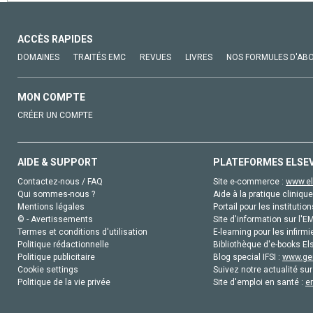
ACCÈS RAPIDES
DOMAINES
TRAITÉS EMC
REVUES
LIVRES
NOS FORMULES D'AB
MON COMPTE
CRÉER UN COMPTE
AIDE & SUPPORT
PLATEFORMES ELSE
Contactez-nous / FAQ
Site e-commerce :
www.el
Qui sommes-nous ?
Aide à la pratique clinique
Mentions légales
Portail pour les institution
© - Avertissements
Site d'information sur l'E
Termes et conditions d'utilisation
E-learning pour les infirmi
Politique rédactionnelle
Bibliothèque d'e-books Els
Politique publicitaire
Blog special IFSI :
www.gen
Cookie settings
Suivez notre actualité sur
Politique de la vie privée
Site d'emploi en santé :
e