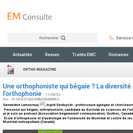
Rechercher
Service C
Rechercher
Actualités
Revues
Traités EMC
Domaines
ORTHO MAGAZINE
Une orthophoniste qui bégaie ? La diversité
l'orthophonie
- 11/08/23
Doi : 10.1016/S1262-4586(23)00083-3
Geneviève Lamoureux
, Ingrid Verduyckt :
professeure agrégée et chercheur
Personne qui bégaie, orthophoniste, candidate au doctorat en sciences de l'or
je je suis un podcast (Association bégaiement communication, Québec, Canad
École d'orthophonie et d'audiologie de l'université de Montréal et centre de rec
Montréal métropolitain (Canada)