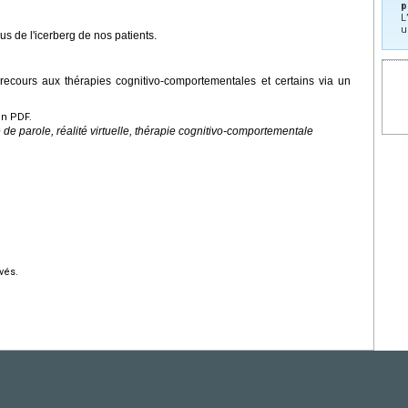
p
L
u
us de l'icerberg de nos patients.
recours aux thérapies cognitivo-comportementales et certains via un
en PDF.
 de parole, réalité virtuelle, thérapie cognitivo-comportementale
vés.