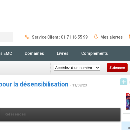
Service Client : 01 71 16 55 99
Mes alertes
Rechercher
és EMC
Domaines
Livres
Compléments
S'abonner
l pour la désensibilisation
- 11/08/23
Références
B