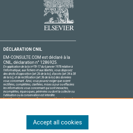
DÉCLARATION CNIL
EM-CONSULTE.COM est déclaré à la
CNIL, déclaration n° 1286925.
En application de la loi nº78-17 du 6 janvier 1978 relative à
l'informatique, aux fichiers et aux libertés, vous disposez
des droits d'opposition (art.26 de la loi), d'accès (art.34 à 38
de la loi), et de rectification (art.36 de la loi) des données
vous concernant. Ainsi, vous pouvez exiger que soient
rectifiées, complétées, clarifiées, mises à jour ou effacées
les informations vous concernant qui sont inexactes,
incomplètes, équivoques, périmées ou dont la collecte ou
l'utilisation ou la conservation est interdite.
Les informations personnelles concernant les visiteurs de
notre site, y compris leur identité, sont confidentielles.
Le responsable du site s'engage sur l'honneur à respecter
les conditions légales de confidentialité applicables en
France et à ne pas divulguer ces informations à des tiers.
Accept all cookies