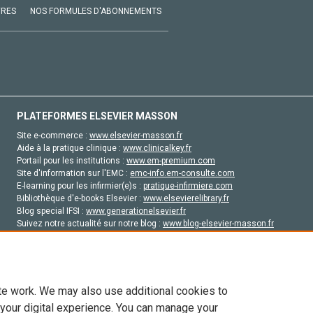
VRES
NOS FORMULES D'ABONNEMENTS
PLATEFORMES ELSEVIER MASSON
Site e-commerce :
www.elsevier-masson.fr
Aide à la pratique clinique :
www.clinicalkey.fr
Portail pour les institutions :
www.em-premium.com
Site d'information sur l'EMC :
emc-info.em-consulte.com
E-learning pour les infirmier(e)s :
pratique-infirmiere.com
Bibliothèque d'e-books Elsevier :
www.elsevierelibrary.fr
Blog special IFSI :
www.generationelsevier.fr
Suivez notre actualité sur notre blog :
www.blog-elsevier-masson.fr
Site d'emploi en santé :
emploisante.com
te work. We may also use additional cookies to
 your digital experience. You can manage your