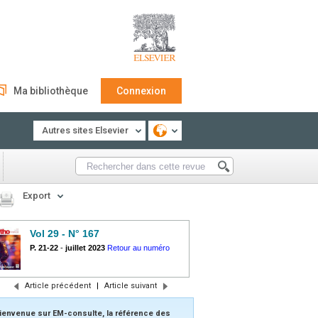
Ma bibliothèque
Connexion
Autres sites Elsevier
Export
Vol 29 - N° 167
P. 21-22
-
juillet 2023
Retour au numéro
Article précédent
|
Article suivant
ienvenue sur EM-consulte, la référence des