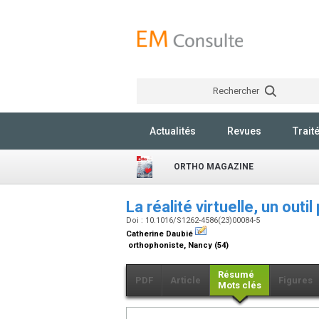
Rechercher
Actualités
Revues
Trait
ORTHO MAGAZINE
La réalité virtuelle, un outi
Doi : 10.1016/S1262-4586(23)00084-5
Catherine Daubié
orthophoniste, Nancy (54)
Résumé
PDF
Article
Figures
Mots clés