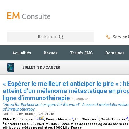
Rechercher
Service C
Rechercher
Actualités
Revues
Traités EMC
Domaines
BULLETIN DU CANCER
« Espérer le meilleur et anticiper le pire » : h
atteint d’un mélanome métastatique en pro
ligne d’immunothérapie
- 13/08/23
“Hope for the best and prepare for the worst”: A case of metastatic mela
of immunotherapy
Doi : 10.1016/j.bulcan.2023.04.015
1
,
⁎
2
1
2
Chloé Prod’homme
, Camille Macaire
, Luc Chevalier
, Carole Templier
1
Université Lille, ULR 2694-METRICS : évaluation des technologies de santé et d
clinique de médecine palliative, 59000 Lille, France