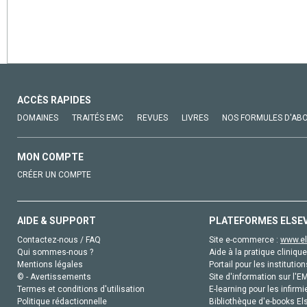
ACCÈS RAPIDES
DOMAINES
TRAITÉS EMC
REVUES
LIVRES
NOS FORMULES D'AB
MON COMPTE
CRÉER UN COMPTE
AIDE & SUPPORT
PLATEFORMES ELSE
Contactez-nous / FAQ
Site e-commerce :
www.el
Qui sommes-nous ?
Aide à la pratique clinique
Mentions légales
Portail pour les institution
© - Avertissements
Site d'information sur l'E
Termes et conditions d'utilisation
E-learning pour les infirmi
Politique rédactionnelle
Bibliothèque d'e-books Els