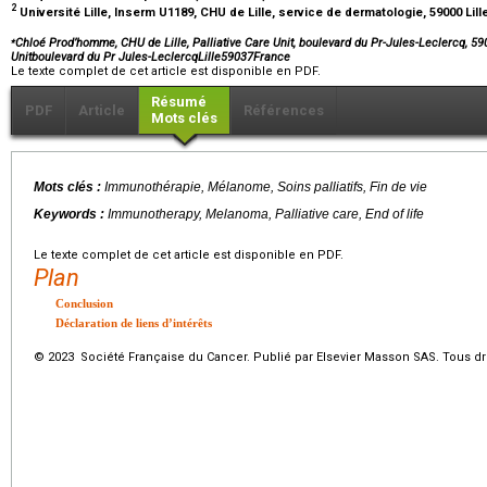
2
Université Lille, Inserm U1189, CHU de Lille, service de dermatologie, 59000 Lill
⁎
Chloé Prod’homme, CHU de Lille, Palliative Care Unit, boulevard du Pr-Jules-Leclercq, 590
Unitboulevard du Pr Jules-LeclercqLille59037France
Le texte complet de cet article est disponible en PDF.
Résumé
PDF
Article
Références
Mots clés
Mots clés :
Immunothérapie, Mélanome, Soins palliatifs, Fin de vie
Keywords :
Immunotherapy, Melanoma, Palliative care, End of life
Le texte complet de cet article est disponible en PDF.
Plan
Conclusion
Déclaration de liens d’intérêts
© 2023 Société Française du Cancer. Publié par Elsevier Masson SAS. Tous dro