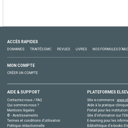
ACCÈS RAPIDES
DOMAINES
TRAITÉS EMC
REVUES
LIVRES
NOS FORMULES D'AB
MON COMPTE
CRÉER UN COMPTE
AIDE & SUPPORT
PLATEFORMES ELSE
Contactez-nous / FAQ
Site e-commerce :
www.el
Qui sommes-nous ?
Aide à la pratique clinique
Mentions légales
Portail pour les institution
© - Avertissements
Site d'information sur l'E
Termes et conditions d'utilisation
E-learning pour les infirmi
Politique rédactionnelle
Bibliothèque d'e-books Els