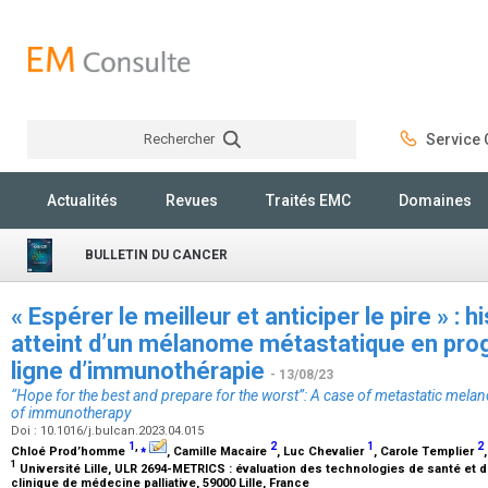
Rechercher
Service C
Rechercher
Actualités
Revues
Traités EMC
Domaines
BULLETIN DU CANCER
« Espérer le meilleur et anticiper le pire » : h
atteint d’un mélanome métastatique en pro
ligne d’immunothérapie
- 13/08/23
“Hope for the best and prepare for the worst”: A case of metastatic mela
of immunotherapy
Doi : 10.1016/j.bulcan.2023.04.015
1
,
⁎
2
1
2
Chloé Prod’homme
, Camille Macaire
, Luc Chevalier
, Carole Templier
1
Université Lille, ULR 2694-METRICS : évaluation des technologies de santé et d
clinique de médecine palliative, 59000 Lille, France