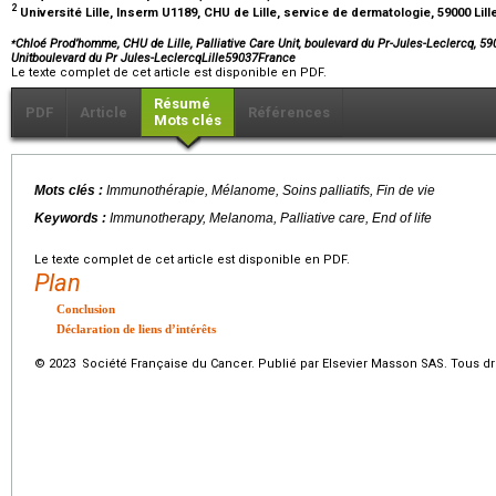
2
Université Lille, Inserm U1189, CHU de Lille, service de dermatologie, 59000 Lill
⁎
Chloé Prod’homme, CHU de Lille, Palliative Care Unit, boulevard du Pr-Jules-Leclercq, 590
Unitboulevard du Pr Jules-LeclercqLille59037France
Le texte complet de cet article est disponible en PDF.
Résumé
PDF
Article
Références
Mots clés
Mots clés :
Immunothérapie, Mélanome, Soins palliatifs, Fin de vie
Keywords :
Immunotherapy, Melanoma, Palliative care, End of life
Le texte complet de cet article est disponible en PDF.
Plan
Conclusion
Déclaration de liens d’intérêts
© 2023 Société Française du Cancer. Publié par Elsevier Masson SAS. Tous dro