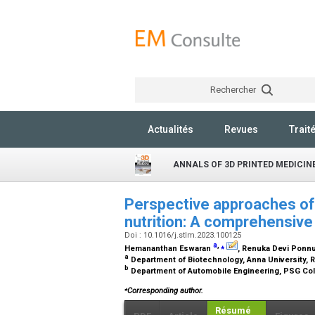
Rechercher
Actualités
Revues
Trait
ANNALS OF 3D PRINTED MEDICIN
Perspective approaches of 
nutrition: A comprehensiv
Doi : 10.1016/j.stlm.2023.100125
a
,
⁎
Hemananthan Eswaran
, Renuka Devi Pon
a
Department of Biotechnology, Anna University, 
b
Department of Automobile Engineering, PSG Coll
⁎
Corresponding author.
Résumé