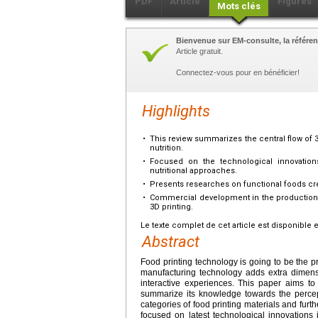
PDF
Article
Figures
Mots clés
Bienvenue sur EM-consulte, la référen
Article gratuit.
Connectez-vous pour en bénéficier!
Highlights
•
This review summarizes the central flow of
nutrition.
•
Focused on the technological innovations
nutritional approaches.
•
Presents researches on functional foods crea
•
Commercial development in the production 
3D printing.
Le texte complet de cet article est disponible 
Abstract
Food printing technology is going to be the p
manufacturing technology adds extra dimensi
interactive experiences. This paper aims to
summarize its knowledge towards the percept
categories of food printing materials and furth
focused on latest technological innovations i