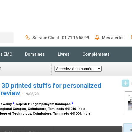
Service Client : 01 71 16 55 99
Mes alertes
Rechercher
és EMC
Domaines
Livres
Compléments
E
3D printed stuffs for personalized
e review
- 19/08/23
a
b
nuswamy
, Rajesh Pungampalayam Kannapan
Regional Campus, Coimbatore, Tamilnadu 641046, India
ege of Technology, Coimbatore, Tamilnadu 641004, India
B