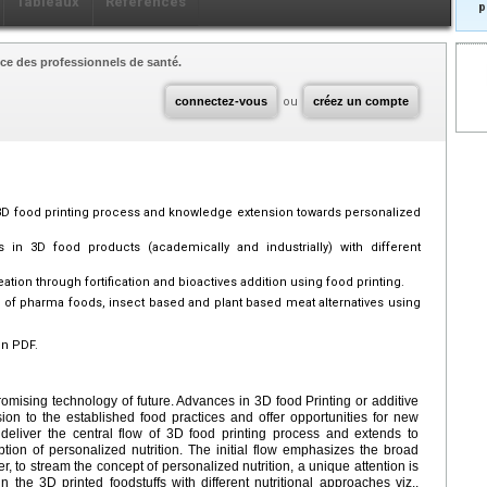
Tableaux
Références
p
ce des professionnels de santé.
connectez-vous
ou
créez un compte
 3D food printing process and knowledge extension towards personalized
 in 3D food products (academically and industrially) with different
tion through fortification and bioactives addition using food printing.
of pharma foods, insect based and plant based meat alternatives using
en PDF.
romising technology of future. Advances in 3D food Printing or additive
on to the established food practices and offer opportunities for new
 deliver the central flow of 3D food printing process and extends to
ion of personalized nutrition. The initial flow emphasizes the broad
er, to stream the concept of personalized nutrition, a unique attention is
n the 3D printed foodstuffs with different nutritional approaches viz.,