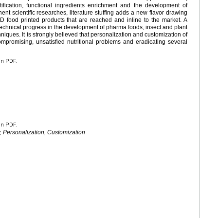
tification, functional ingredients enrichment and the development of
nent scientific researches, literature stuffing adds a new flavor drawing
3D food printed products that are reached and inline to the market. A
echnical progress in the development of pharma foods, insect and plant
niques. It is strongly believed that personalization and customization of
ompromising, unsatisfied nutritional problems and eradicating several
en PDF.
en PDF.
y, Personalization, Customization