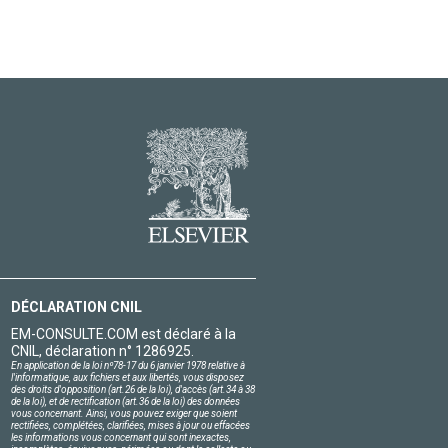
DÉCLARATION CNIL
EM-CONSULTE.COM est déclaré à la
CNIL, déclaration n° 1286925.
En application de la loi nº78-17 du 6 janvier 1978 relative à
l'informatique, aux fichiers et aux libertés, vous disposez
des droits d'opposition (art.26 de la loi), d'accès (art.34 à 38
de la loi), et de rectification (art.36 de la loi) des données
vous concernant. Ainsi, vous pouvez exiger que soient
rectifiées, complétées, clarifiées, mises à jour ou effacées
les informations vous concernant qui sont inexactes,