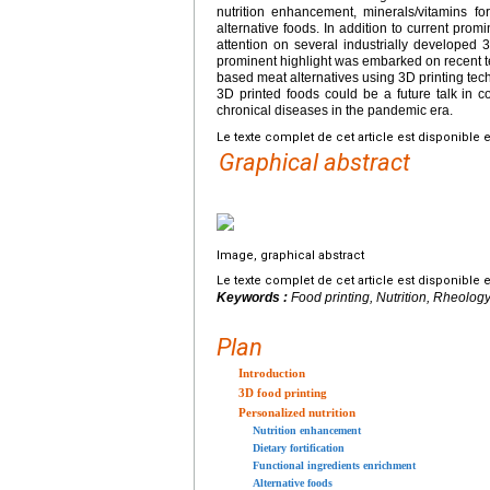
nutrition enhancement, minerals/vitamins for
alternative foods. In addition to current promi
attention on several industrially developed 
prominent highlight was embarked on recent t
based meat alternatives using 3D printing tech
3D printed foods could be a future talk in c
chronical diseases in the pandemic era.
Le texte complet de cet article est disponible 
Graphical abstract
Image, graphical abstract
Le texte complet de cet article est disponible 
Keywords :
Food printing, Nutrition, Rheolog
Plan
Introduction
3D food printing
Personalized nutrition
Nutrition enhancement
Dietary fortification
Functional ingredients enrichment
Alternative foods