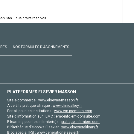
on SAS. Tous droits réservés.
VRES
NOS FORMULES D'ABONNEMENTS
PLATEFORMES ELSEVIER MASSON
Site e-commerce :
www.elsevier-masson.fr
Aide à la pratique clinique :
www.clinicalkey.fr
Portail pour les institutions :
www.em-premium.com
Site d'information sur l'EMC :
emc-info.em-consulte.com
E-learning pour les infirmier(e)s :
pratique-infirmiere.com
Bibliothèque d'e-books Elsevier :
www.elsevierelibrary.fr
Blog special IFSI :
www.generationelsevier.fr