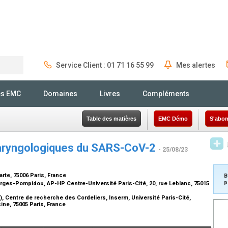
Service Client : 01 71 16 55 99
Mes alertes
Rechercher
és EMC
Domaines
Livres
Compléments
Table des matières
EMC Démo
S'abon
laryngologiques du SARS-CoV-2
- 25/08/23
rte, 75006 Paris, France
B
p
rges-Pompidou, AP-HP Centre-Université Paris-Cité, 20, rue Leblanc, 75015
 Centre de recherche des Cordeliers, Inserm, Université Paris-Cité,
ine, 75005 Paris, France