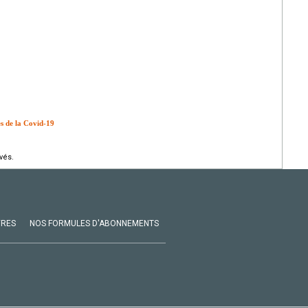
s de la Covid-19
vés.
VRES
NOS FORMULES D'ABONNEMENTS