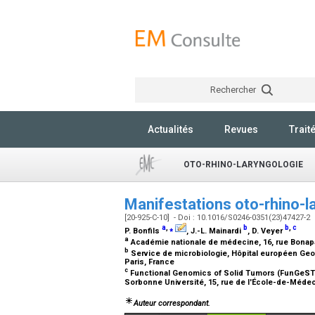
Rechercher
Actualités
Revues
Trait
OTO-RHINO-LARYNGOLOGIE
Manifestations oto-rhino-
[20-925-C-10] - Doi : 10.1016/S0246-0351(23)47427-2
a
,
⁎
b
b
,
c
P. Bonfils
, J.-L. Mainardi
, D. Veyer
a
Académie nationale de médecine, 16, rue Bonapa
b
Service de microbiologie, Hôpital européen Geo
Paris, France
c
Functional Genomics of Solid Tumors (FunGeST),
Sorbonne Université, 15, rue de l'École-de-Médec
Auteur correspondant.