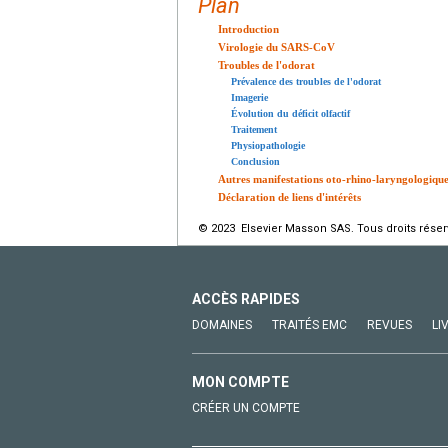
Plan
Introduction
Virologie du SARS-CoV
Troubles de l'odorat
Prévalence des troubles de l'odorat
Imagerie
Évolution du déficit olfactif
Traitement
Physiopathologie
Conclusion
Autres manifestations oto-rhino-laryngologique
Déclaration de liens d'intérêts
© 2023 Elsevier Masson SAS. Tous droits réser
ACCÈS RAPIDES
DOMAINES
TRAITÉS EMC
REVUES
LI
MON COMPTE
CRÉER UN COMPTE