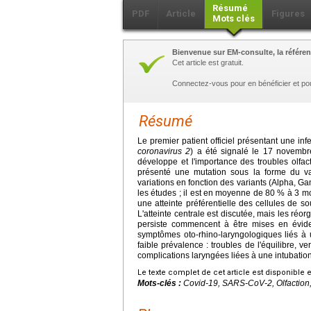
Résumé
PDF
Article
Figures
Mots clés
Bienvenue sur EM-consulte, la référen
Cet article est gratuit.
Connectez-vous pour en bénéficier et po
Résumé
Le premier patient officiel présentant une in
coronavirus 2
) a été signalé le 17 novemb
développe et l'importance des troubles olfa
présenté une mutation sous la forme du va
variations en fonction des variants (Alpha, G
les études ; il est en moyenne de 80 % à 3 m
une atteinte préférentielle des cellules de so
L'atteinte centrale est discutée, mais les réor
persiste commencent à être mises en évide
symptômes oto-rhino-laryngologiques liés à
faible prévalence : troubles de l'équilibre, 
complications laryngées liées à une intubatio
Le texte complet de cet article est disponible 
Mots-clés :
Covid-19, SARS-CoV-2, Olfaction,