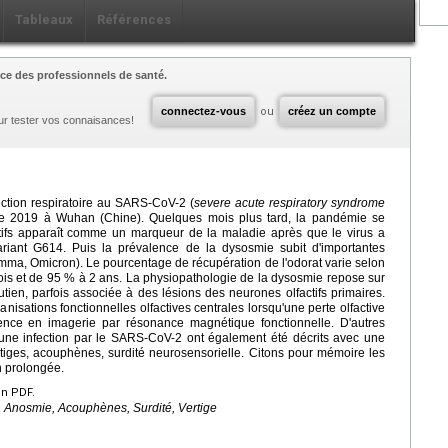
Tableaux
Références
ce des professionnels de santé.
connectez-vous
ou
créez un compte
ur tester vos connaisances!
fection respiratoire au SARS-CoV-2 (
severe acute respiratory syndrome
re 2019 à Wuhan (Chine). Quelques mois plus tard, la pandémie se
ctifs apparaît comme un marqueur de la maladie après que le virus a
riant G614. Puis la prévalence de la dysosmie subit d'importantes
amma, Omicron). Le pourcentage de récupération de l'odorat varie selon
ois et de 95 % à 2 ans. La physiopathologie de la dysosmie repose sur
utien, parfois associée à des lésions des neurones olfactifs primaires.
ganisations fonctionnelles olfactives centrales lorsqu'une perte olfactive
nce en imagerie par résonance magnétique fonctionnelle. D'autres
 une infection par le SARS-CoV-2 ont également été décrits avec une
vertiges, acouphènes, surdité neurosensorielle. Citons pour mémoire les
n prolongée.
en PDF.
 Anosmie, Acouphènes, Surdité, Vertige