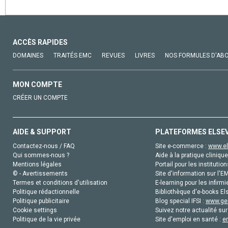
ACCÈS RAPIDES
DOMAINES
TRAITÉS EMC
REVUES
LIVRES
NOS FORMULES D'AB
MON COMPTE
CRÉER UN COMPTE
AIDE & SUPPORT
PLATEFORMES ELSE
Contactez-nous / FAQ
Site e-commerce :
www.el
Qui sommes-nous ?
Aide à la pratique clinique
Mentions légales
Portail pour les institution
© - Avertissements
Site d'information sur l'E
Termes et conditions d'utilisation
E-learning pour les infirmi
Politique rédactionnelle
Bibliothèque d'e-books Els
Politique publicitaire
Blog special IFSI :
www.gen
Cookie settings
Suivez notre actualité sur
Politique de la vie privée
Site d'emploi en santé :
e