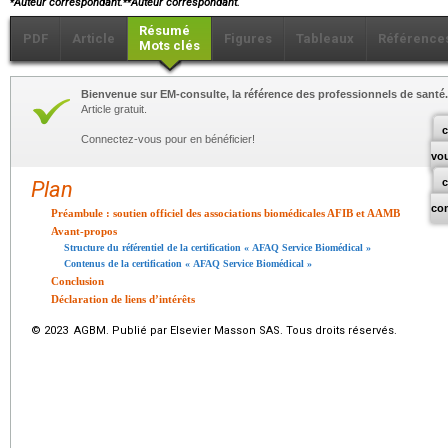
Auteur correspondant.
Auteur correspondant.
Résumé
PDF
Article
Figures
Tableaux
Référence
Mots clés
Bienvenue sur EM-consulte, la référence des professionnels de santé.
Article gratuit.
c
Connectez-vous pour en bénéficier!
vo
Plan
co
Préambule : soutien officiel des associations biomédicales AFIB et AAMB
Avant-propos
Structure du référentiel de la certification « AFAQ Service Biomédical »
Contenus de la certification « AFAQ Service Biomédical »
Conclusion
Déclaration de liens d’intérêts
© 2023 AGBM. Publié par Elsevier Masson SAS. Tous droits réservés.