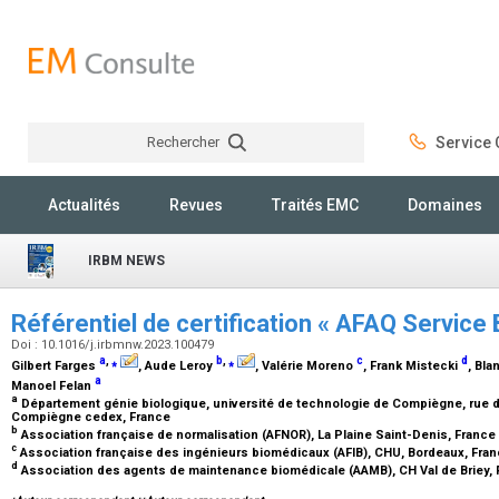
Rechercher
Service C
Rechercher
Actualités
Revues
Traités EMC
Domaines
IRBM NEWS
Référentiel de certification « AFAQ Service
Doi : 10.1016/j.irbmnw.2023.100479
a
,
⁎
b
,
⁎
c
d
Gilbert Farges
, Aude Leroy
, Valérie Moreno
, Frank Mistecki
, Bl
a
Manoel Felan
a
Département génie biologique, université de technologie de Compiègne, rue d
Compiègne cedex, France
b
Association française de normalisation (AFNOR), La Plaine Saint-Denis, France
c
Association française des ingénieurs biomédicaux (AFIB), CHU, Bordeaux, Fra
d
Association des agents de maintenance biomédicale (AAMB), CH Val de Briey,
⁎
⁎⁎