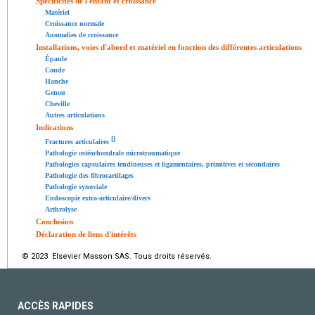
Spécificités de l'enfant et croissance
Matériel
Croissance normale
Anomalies de croissance
Installations, voies d'abord et matériel en fonction des différentes articulations
Épaule
Coude
Hanche
Genou
Cheville
Autres articulations
Indications
[
]
Fractures articulaires
Pathologie ostéochondrale microtraumatique
Pathologies capsulaires tendineuses et ligamentaires, primitives et secondaires
Pathologie des fibrocartilages
Pathologie synoviale
Endoscopie extra-articulaire/divers
Arthrolyse
Conclusion
Déclaration de liens d'intérêts
© 2023 Elsevier Masson SAS. Tous droits réservés.
ACCÈS RAPIDES