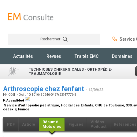
Rechercher
Service C
Rechercher
Actualités
Revues
Traités EMC
Domaines
TECHNIQUES CHIRURGICALES - ORTHOPÉDIE-
TRAUMATOLOGIE
Arthroscopie chez l'enfant
- 12/09/23
[44-006] - Doi : 10.1016/S0246-0467(23)47776-8
F. Accadbled
Service d'orthopédie pédiatrique, Hôpital des Enfants, CHU de Toulouse, 330, 
cedex 9, France
Résumé
Vidéos
PDF
Article
Figures
Références
Mots clés
Podcast