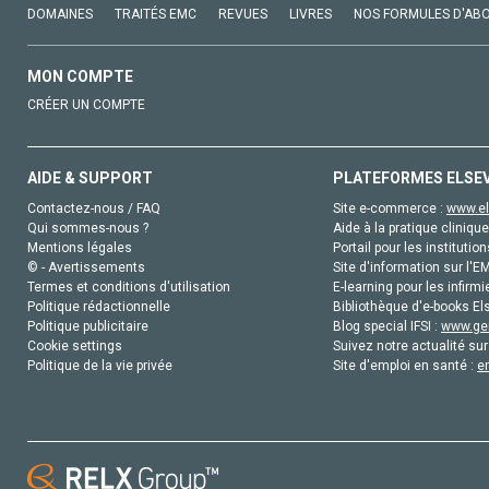
DOMAINES
TRAITÉS EMC
REVUES
LIVRES
NOS FORMULES D'AB
MON COMPTE
CRÉER UN COMPTE
AIDE & SUPPORT
PLATEFORMES ELSE
Contactez-nous / FAQ
Site e-commerce :
www.el
Qui sommes-nous ?
Aide à la pratique clinique
Mentions légales
Portail pour les institution
© - Avertissements
Site d'information sur l'E
Termes et conditions d'utilisation
E-learning pour les infirmi
Politique rédactionnelle
Bibliothèque d'e-books Els
Politique publicitaire
Blog special IFSI :
www.gen
Cookie settings
Suivez notre actualité sur
Politique de la vie privée
Site d'emploi en santé :
e