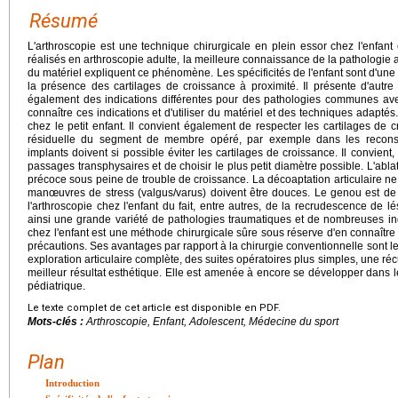
Résumé
L'arthroscopie est une technique chirurgicale en plein essor chez l'enfant
réalisés en arthroscopie adulte, la meilleure connaissance de la pathologie art
du matériel expliquent ce phénomène. Les spécificités de l'enfant sont d'une par
la présence des cartilages de croissance à proximité. Il présente d'autre
également des indications différentes pour des pathologies communes avec
connaître ces indications et d'utiliser du matériel et des techniques adapté
chez le petit enfant. Il convient également de respecter les cartilages de 
résiduelle du segment de membre opéré, par exemple dans les reconst
implants doivent si possible éviter les cartilages de croissance. Il convient
passages transphysaires et de choisir le plus petit diamètre possible. L'ablat
précoce sous peine de trouble de croissance. La décoaptation articulaire ne 
manœuvres de stress (valgus/varus) doivent être douces. Le genou est de lo
l'arthroscopie chez l'enfant du fait, entre autres, de la recrudescence de l
ainsi une grande variété de pathologies traumatiques et de nombreuses ind
chez l'enfant est une méthode chirurgicale sûre sous réserve d'en connaître 
précautions. Ses avantages par rapport à la chirurgie conventionnelle sont l
exploration articulaire complète, des suites opératoires plus simples, une réc
meilleur résultat esthétique. Elle est amenée à encore se développer dans 
pédiatrique.
Le texte complet de cet article est disponible en PDF.
Mots-clés :
Arthroscopie, Enfant, Adolescent, Médecine du sport
Plan
Introduction