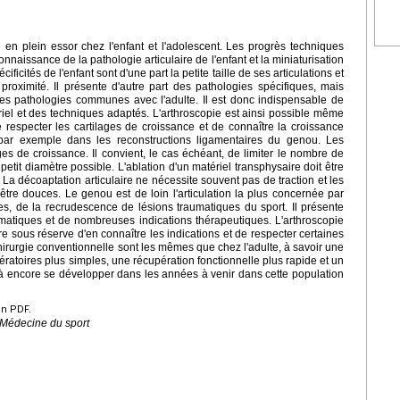
e en plein essor chez l'enfant et l'adolescent. Les progrès techniques
onnaissance de la pathologie articulaire de l'enfant et la miniaturisation
cités de l'enfant sont d'une part la petite taille de ses articulations et
roximité. Il présente d'autre part des pathologies spécifiques, mais
des pathologies communes avec l'adulte. Il est donc indispensable de
ériel et des techniques adaptés. L'arthroscopie est ainsi possible même
e respecter les cartilages de croissance et de connaître la croissance
ar exemple dans les reconstructions ligamentaires du genou. Les
ages de croissance. Il convient, le cas échéant, de limiter le nombre de
petit diamètre possible. L'ablation d'un matériel transphysaire doit être
La décoaptation articulaire ne nécessite souvent pas de traction et les
tre douces. Le genou est de loin l'articulation la plus concernée par
tres, de la recrudescence de lésions traumatiques du sport. Il présente
matiques et de nombreuses indications thérapeutiques. L'arthroscopie
e sous réserve d'en connaître les indications et de respecter certaines
hirurgie conventionnelle sont les mêmes que chez l'adulte, à savoir une
pératoires plus simples, une récupération fonctionnelle plus rapide et un
e à encore se développer dans les années à venir dans cette population
en PDF.
 Médecine du sport