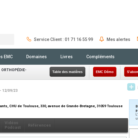
Service Client : 01 71 16 55 99
Mes alertes
Rechercher
és EMC
Domaines
Livres
Compléments
 ORTHOPÉDIE-
Table des matières
EMC Démo
S'abon
- 12/09/23
nfants, CHU de Toulouse, 330, avenue de Grande-Bretagne, 31059 Toulouse
B
p
L
u
Vidéos
Références
Podcast