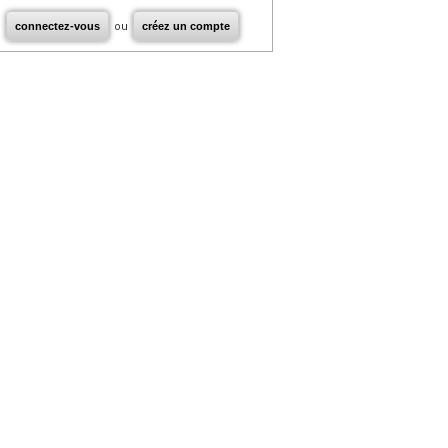
connectez-vous
ou
créez un compte