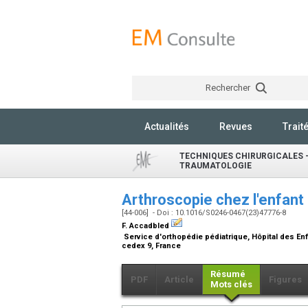
Rechercher
Actualités
Revues
Trait
TECHNIQUES CHIRURGICALES -
TRAUMATOLOGIE
Arthroscopie chez l'enfant
[44-006] - Doi : 10.1016/S0246-0467(23)47776-8
F. Accadbled
Service d'orthopédie pédiatrique, Hôpital des E
cedex 9, France
Résumé
PDF
Article
Figures
Mots clés