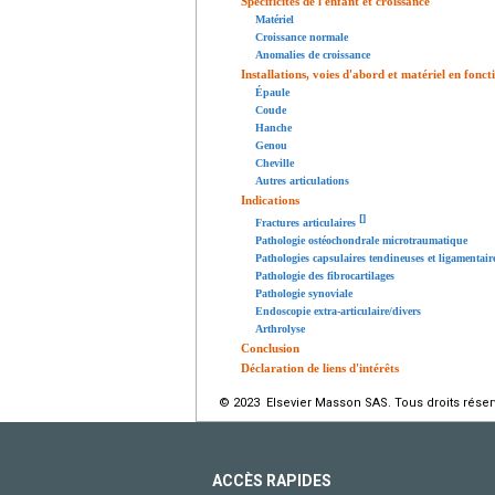
Spécificités de l'enfant et croissance
Matériel
Croissance normale
Anomalies de croissance
Installations, voies d'abord et matériel en fonct
Épaule
Coude
Hanche
Genou
Cheville
Autres articulations
Indications
[
]
Fractures articulaires
Pathologie ostéochondrale microtraumatique
Pathologies capsulaires tendineuses et ligamentaire
Pathologie des fibrocartilages
Pathologie synoviale
Endoscopie extra-articulaire/divers
Arthrolyse
Conclusion
Déclaration de liens d'intérêts
© 2023 Elsevier Masson SAS. Tous droits réser
ACCÈS RAPIDES