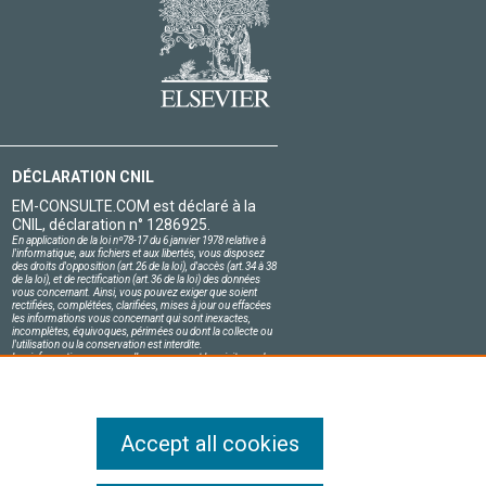
DÉCLARATION CNIL
EM-CONSULTE.COM est déclaré à la
CNIL, déclaration n° 1286925.
En application de la loi nº78-17 du 6 janvier 1978 relative à
l'informatique, aux fichiers et aux libertés, vous disposez
des droits d'opposition (art.26 de la loi), d'accès (art.34 à 38
de la loi), et de rectification (art.36 de la loi) des données
vous concernant. Ainsi, vous pouvez exiger que soient
rectifiées, complétées, clarifiées, mises à jour ou effacées
les informations vous concernant qui sont inexactes,
incomplètes, équivoques, périmées ou dont la collecte ou
l'utilisation ou la conservation est interdite.
Les informations personnelles concernant les visiteurs de
notre site, y compris leur identité, sont confidentielles.
Le responsable du site s'engage sur l'honneur à respecter
les conditions légales de confidentialité applicables en
France et à ne pas divulguer ces informations à des tiers.
Accept all cookies