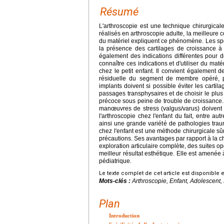
Résumé
L'arthroscopie est une technique chirurgical
réalisés en arthroscopie adulte, la meilleure c
du matériel expliquent ce phénomène. Les spécifi
la présence des cartilages de croissance à p
également des indications différentes pour 
connaître ces indications et d'utiliser du mat
chez le petit enfant. Il convient également d
résiduelle du segment de membre opéré, p
implants doivent si possible éviter les cartil
passages transphysaires et de choisir le plus 
précoce sous peine de trouble de croissance. 
manœuvres de stress (valgus/varus) doivent ê
l'arthroscopie chez l'enfant du fait, entre au
ainsi une grande variété de pathologies trau
chez l'enfant est une méthode chirurgicale sûr
précautions. Ses avantages par rapport à la c
exploration articulaire complète, des suites o
meilleur résultat esthétique. Elle est amené
pédiatrique.
Le texte complet de cet article est disponible 
Mots-clés :
Arthroscopie, Enfant, Adolescent,
Plan
Introduction