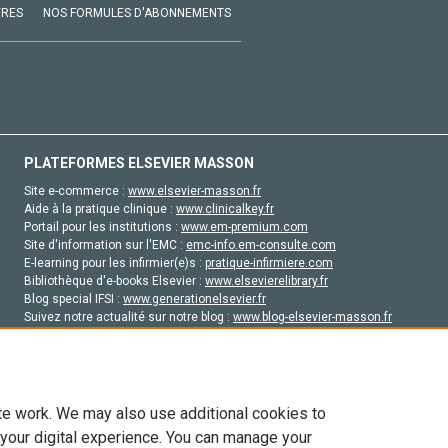
VRES
NOS FORMULES D'ABONNEMENTS
PLATEFORMES ELSEVIER MASSON
Site e-commerce :
www.elsevier-masson.fr
Aide à la pratique clinique :
www.clinicalkey.fr
Portail pour les institutions :
www.em-premium.com
Site d'information sur l'EMC :
emc-info.em-consulte.com
E-learning pour les infirmier(e)s :
pratique-infirmiere.com
Bibliothèque d'e-books Elsevier :
www.elsevierelibrary.fr
Blog special IFSI :
www.generationelsevier.fr
Suivez notre actualité sur notre blog :
www.blog-elsevier-masson.fr
Site d'emploi en santé :
emploisante.com
te work. We may also use additional cookies to
 your digital experience. You can manage your