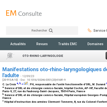
Rechercher
Service C
Rechercher
Actualités
Revues
Traités EMC
Domaines
OTO-RHINO-LARYNGOLOGIE
Manifestations oto-rhino-laryngologiques 
l'adulte
- 12/09/23
[20-915-A-10] - Doi : 10.1016/S0246-0351(23)41681-9
a
,
b
,
⁎
C. La Croix
:
PH, responsable de l'unité fonctionnelle d'ORL
, M. Durand
a
Service d'ORL et de chirurgie cervico-faciale, hôpital Cochin, AP-HP, Faculté
Paris-V, 27, rue du Faubourg-Saint-Jacques, 75014 Paris, France
b
Service d'ORL et de chirurgie cervico-faciale, Hôpital européen Georges-Pompi
France
c
Hôpital d'instruction des armées Clermont-Tonnerre, 8, rue du Colonel-Fonferri