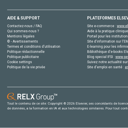
AIDE & SUPPORT
PLATEFORMES ELSE
Contactez-nous / FAQ
Site e-commerce :
www.el
Qui sommes-nous ?
Aide à la pratique clinique
Mentions légales
Portail pour les institution
© - Avertissements
Site d'information sur l'E
Termes et conditions d'utilisation
E-learning pour les infirmi
Politique rédactionnelle
Bibliothèque d'e-books Els
Politique publicitaire
Blog special IFSI :
www.gen
Cookie settings
Suivez notre actualité sur
Politique de la vie privée
Site d'emploi en santé :
e
Tout le contenu de ce site: Copyright © 2026 Elsevier, ses concédants de licence e
de données, a la formation en IA et aux technologies similaires. Pour tout con