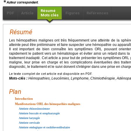
Auteur correspondant.
Résumé
PDF
Article
Figures
Références
Mots clés
Résumé
Les hémopathies malignes ont très fréquemment une atteinte de la sphère
atteinte peut être préliminaire et faire suspecter une hémopathie ou apparaît
Il est important de bien connaître les symptômes ORL pouvant oriente
rapidement le patient vers un hématologue et éviter ainsi un retard dans l
traitement inadapté. Cet article a pour but de présenter les symptômes ORL
maligne, leur prise en charge et les complications éventuelles des trai
diagnostic, le traitement et le suivi doivent s'intégrer dans une prise en charg
Le texte complet de cet article est disponible en PDF.
Mots-clés :
Hémopathies, Leucémies, Lymphome, Chimiothérapie, Adénopa
Plan
Introduction
Manifestations ORL des hémopathies malignes
Atteinte rhinosinusienne
Atteinte buccale et oropharyngée
Atteinte laryngée
Atteinte cervicale
Atteinte otologique et cochléovestibulaire