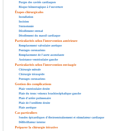
Purges des cavités cardiaques
Risque hémorragique à l'ouverture
Étapes chirurgicales
Installation
Incision
Sternotomie
Décollement sternal
Décollement du massif cardiaque
Particularités selon l'intervention antérieure
Remplacement valvulaire aortique
Pontages coronariens
Remplacement de l'aorte ascendante
Assistance ventriculaire gauche
Particularités selon l'intervention envisagée
Chirurgie mitrale
Chirurgie tricuspide
Pontages coronariens
Gestion des complications
Plaie ventriculaire droite
Plaie du tronc veineux brachiocéphalique gauche
Plaie d'artère pulmonaire
Plaie de l'oreillette droite
Plaie aortique
Cas particuliers
Sondes épicardiques d'électroentraînement et stimulateur cardiaque
Défibrillateur interne
Préparer la chirurgie itérative