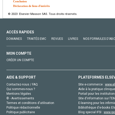
Conclusion
Déclaration de liens d'intérêts
© 2023 Elsevier Masson SAS. Tous droits réservés.
ACCÈS RAPIDES
DOMAINES
TRAITÉS EMC
REVUES
LIVRES
NOS FORMULES D'AB
MON COMPTE
CRÉER UN COMPTE
AIDE & SUPPORT
PLATEFORMES ELSE
Contactez-nous / FAQ
Site e-commerce :
www.el
Qui sommes-nous ?
Aide à la pratique clinique
Mentions légales
Portail pour les institution
© - Avertissements
Site d'information sur l'E
Termes et conditions d'utilisation
E-learning pour les infirmi
Politique rédactionnelle
Bibliothèque d'e-books Els
Politique publicitaire
Blog special IFSI :
www.gen