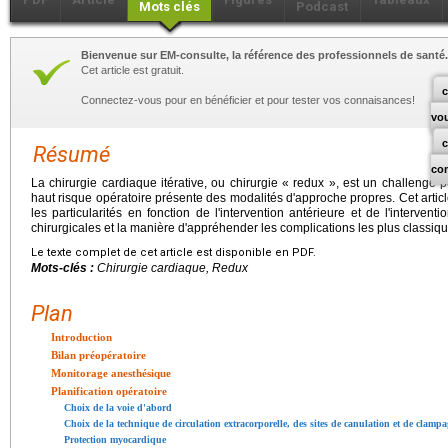
Mots clés
Podcast
Bienvenue sur EM-consulte, la référence des professionnels de santé.
Cet article est gratuit.
c
Connectez-vous pour en bénéficier et pour tester vos connaisances!
vo
Résumé
co
La chirurgie cardiaque itérative, ou chirurgie « redux », est un challenge p
haut risque opératoire présente des modalités d'approche propres. Cet articl
les particularités en fonction de l'intervention antérieure et de l'interve
chirurgicales et la manière d'appréhender les complications les plus classiqu
Le texte complet de cet article est disponible en PDF.
Mots-clés :
Chirurgie cardiaque, Redux
Plan
Introduction
Bilan préopératoire
Monitorage anesthésique
Planification opératoire
Choix de la voie d'abord
Choix de la technique de circulation extracorporelle, des sites de canulation et de clampa
Protection myocardique