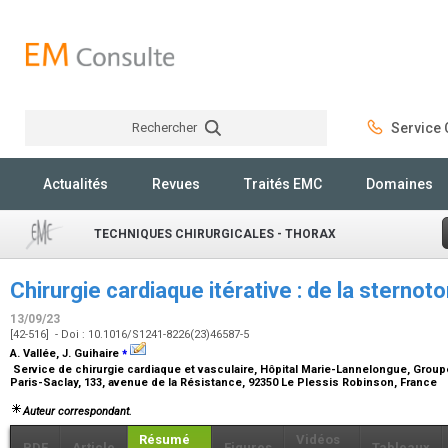
Rechercher
Service C
Rechercher
Actualités
Revues
Traités EMC
Domaines
TECHNIQUES CHIRURGICALES - THORAX
Chirurgie cardiaque itérative : de la sternot
13/09/23
[42-516] - Doi : 10.1016/S1241-8226(23)46587-5
⁎
A. Vallée, J. Guihaire
Service de chirurgie cardiaque et vasculaire, Hôpital Marie-Lannelongue, Groupe
Paris-Saclay, 133, avenue de la Résistance, 92350 Le Plessis Robinson, France
Auteur correspondant.
Résumé
Vidéos
PDF
Article
Figures
Tableaux