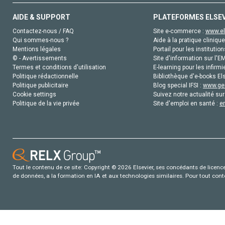
AIDE & SUPPORT
PLATEFORMES ELSE
Contactez-nous / FAQ
Site e-commerce :
www.el
Qui sommes-nous ?
Aide à la pratique clinique
Mentions légales
Portail pour les institution
© - Avertissements
Site d'information sur l'E
Termes et conditions d'utilisation
E-learning pour les infirmi
Politique rédactionnelle
Bibliothèque d'e-books Els
Politique publicitaire
Blog special IFSI :
www.gen
Cookie settings
Suivez notre actualité sur
Politique de la vie privée
Site d'emploi en santé :
e
Tout le contenu de ce site: Copyright © 2026 Elsevier, ses concédants de licence e
de données, a la formation en IA et aux technologies similaires. Pour tout con