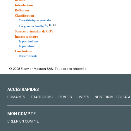
Introduction
Définition
Classification
Caractéristiques générales
6
7
[
]
[
]
[
]
Les grandes familles
5
Sources d’émission de COV
Impact sanitaire
Impact indirect
Impact direct
Conclusions
Remerciements
© 2008 Elsevier Masson SAS. Tous droits réservés.
ACCÈS RAPIDES
DOMAINES
TRAITÉS EMC
REVUES
LIVRES
NOS FORMULES D'AB
MON COMPTE
CRÉER UN COMPTE