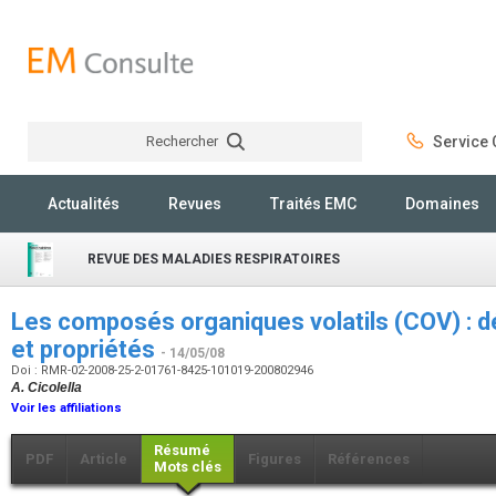
Rechercher
Service C
Rechercher
Actualités
Revues
Traités EMC
Domaines
REVUE DES MALADIES RESPIRATOIRES
Les composés organiques volatils (COV) : déf
et propriétés
- 14/05/08
Doi : RMR-02-2008-25-2-01761-8425-101019-200802946
A. Cicolella
Voir les affiliations
Résumé
PDF
Article
Figures
Références
Mots clés