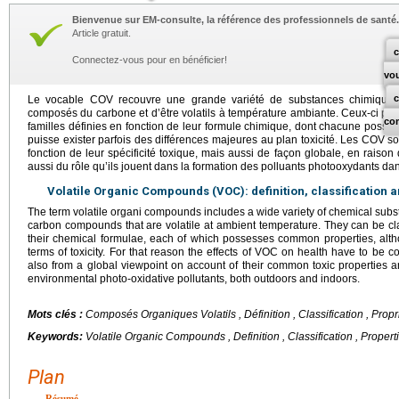
Bienvenue sur EM-consulte, la référence des professionnels de santé.
Article gratuit.
c
Connectez-vous pour en bénéficier!
vo
Le vocable COV recouvre une grande variété de substances chimiques
composés du carbone et d’être volatils à température ambiante. Ceux-ci pe
co
familles définies en fonction de leur formule chimique, dont chacune possède
puisse exister parfois des différences majeures au plan toxicité. Les COV so
fonction de leur spécificité toxique, mais aussi de façon globale, en rais
aussi du rôle qu’ils jouent dans la formation des polluants photooxydants dans
Volatile Organic Compounds (VOC): definition, classification 
The term volatile organi compounds includes a wide variety of chemical sub
carbon compounds that are volatile at ambient temperature. They can be class
their chemical formulae, each of which possesses common properties, alth
terms of toxicity. For that reason the effects of VOC on health have to be 
also from a global viewpoint on account of their common toxic properties an
environmental photo-oxidative pollutants, both outdoors and indoors.
Mots clés :
Composés Organiques Volatils , Définition , Classification , Propr
Keywords:
Volatile Organic Compounds , Definition , Classification , Propert
Plan
Résumé