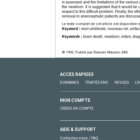
is assessed and the limitations of the various
the newborn. It is suggested that it would be 
respect to this difficult problem. Finally, the
removal in anencephalic patients are discuss
Le texte complet de cet article est disponible 
Keyword :
mort cérébrale, nouveau-né, enfan
Keywords :
brain death, newborn, infant, di
© 1992 Publié par Elsevier Masson SAS.
ACCÈS RAPIDES
DOMAINES
TRAITÉS EMC
REVUES
LI
MON COMPTE
CRÉER UN COMPTE
AIDE & SUPPORT
Contactez-nous / FAQ