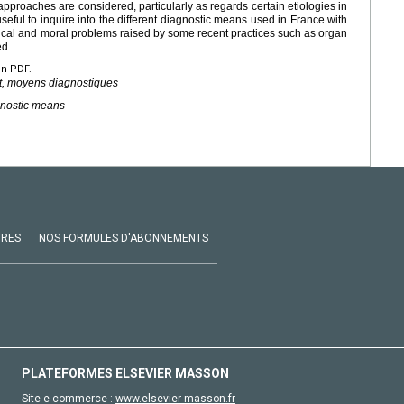
 approaches are considered, particularly as regards certain etiologies in
useful to inquire into the different diagnostic means used in France with
 ethical and moral problems raised by some recent practices such as organ
ed.
en PDF.
t, moyens diagnostiques
agnostic means
VRES
NOS FORMULES D'ABONNEMENTS
PLATEFORMES ELSEVIER MASSON
Site e-commerce :
www.elsevier-masson.fr