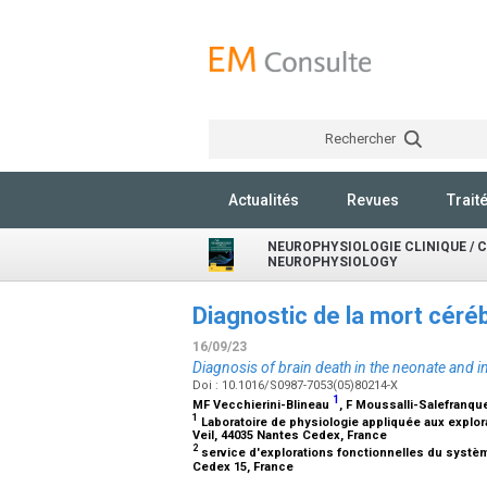
Rechercher
Actualités
Revues
Trait
NEUROPHYSIOLOGIE CLINIQUE / 
NEUROPHYSIOLOGY
Diagnostic de la mort céré
16/09/23
Diagnosis of brain death in the neonate and in
Doi : 10.1016/S0987-7053(05)80214-X
1
MF Vecchierini-Blineau
, F Moussalli-Salefranq
1
Laboratoire de physiologie appliquée aux explor
Veil, 44035 Nantes Cedex, France
2
service d'explorations fonctionnelles du système
Cedex 15, France