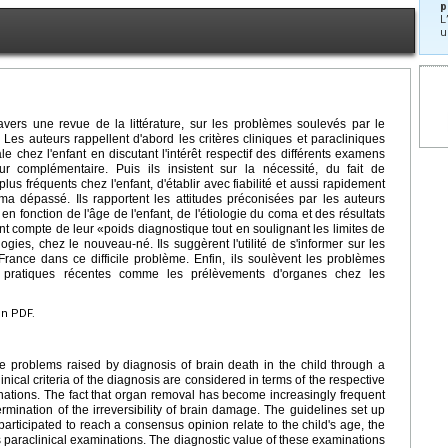
p
L
u
travers une revue de la littérature, sur les problèmes soulevés par le
 Les auteurs rappellent d'abord les critères cliniques et paracliniques
e chez l'enfant en discutant l'intérêt respectif des différents examens
r complémentaire. Puis ils insistent sur la nécessité, du fait de
s fréquents chez l'enfant, d'établir avec fiabilité et aussi rapidement
ma dépassé. Ils rapportent les attitudes préconisées par les auteurs
 fonction de l'âge de l'enfant, de l'étiologie du coma et des résultats
t compte de leur «poids diagnostique tout en soulignant les limites de
ies, chez le nouveau-né. Ils suggèrent l'utilité de s'informer sur les
France dans ce difficile problème. Enfin, ils soulèvent les problèmes
 pratiques récentes comme les prélèvements d'organes chez les
en PDF.
e problems raised by diagnosis of brain death in the child through a
linical criteria of the diagnosis are considered in terms of the respective
nations. The fact that organ removal has become increasingly frequent
ermination of the irreversibility of brain damage. The guidelines set up
articipated to reach a consensus opinion relate to the child's age, the
us paraclinical examinations. The diagnostic value of these examinations