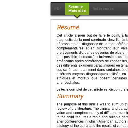
Résumé
PDF
Références
Mots clés
Résumé
Cet article a pour but de faire le point, à 
diagnostic de la mort cérébrale chez l'enfant.
nécessaires au diagnostic de la mort cérébral
complémentaires et en montrant leur valeu
prélèvements d'organes devenus de plus en plu
que possible le caractère irréversible du co
américains après conférences de consensus, en
des différents examens paracliniques en tenan
ces schémas notamment dans certaines étiolog
différents moyens diagnostiques utilisés en 
éthiques et moraux que posent certaines
anencéphales.
Le texte complet de cet article est disponible 
Summary
The purpose of this article was to sum up th
review of the literature. The clinical and parac
value and complementarity of different exami
in the child requires a rapid and reliable det
after conferences in which American authors p
etiology, of the coma and the results of vario