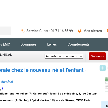
Service Client : 01 71 16 55 99
Mes alertes
Rechercher
és EMC
Domaines
Livres
Compléments
CLINICAL
S'abonner
brale chez le nouveau-né et l'enfant
-
 the child
2
ue
ations fonctionnelles (Pr Guiheneuc), faculté de médecine, 1, rue Gaston-
 nerveux (Pr Sachs), hôpital Necker, 149, rue de Sèvres, 75730 Paris
B