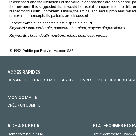
is assessed and the limitations of the various approaches are considered, part
the newborn. It is suggested that it would be useful to inquire into the diffe
respect to this difficult problem. Finally, the ethical and moral problems rai
removal in anencephalic patients are discussed.
Le texte complet de cet article est disponible en PDF.
Keyword :
mort cérébrale, nouveau-né, enfant, moyens diagnostiques
Keywords :
brain death, newborn, infant, diagnostic means
© 1992 Publié par Elsevier Masson SAS.
ACCÈS RAPIDES
DOMAINES
TRAITÉS EMC
REVUES
LIVRES
NOS FORMULES D'AB
MON COMPTE
CRÉER UN COMPTE
AIDE & SUPPORT
PLATEFORMES ELSE
Contactez-nous / FAQ
Site e-commerce :
www.el