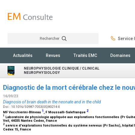
Rechercher
Service C
Rechercher
Actualités
Revues
Traités EMC
Domaines
NEUROPHYSIOLOGIE CLINIQUE / CLINICAL
NEUROPHYSIOLOGY
Diagnostic de la mort cérébrale chez le nou
16/09/23
Diagnosis of brain death in the neonate and in the child
Doi : 10.1016/S0987-7053(05)80214-X
1
2
MF Vecchierini-Blineau
, F Moussalli-Salefranque
1
Laboratoire de physiologie appliquée aux explorations fonctionnelles (Pr Guih
Veil, 44035 Nantes Cedex, France
2
service d'explorations fonctionnelles du système nerveux (Pr Sachs), hôpital N
Cedex 15, France