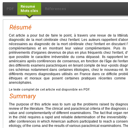
Résumé
PDF
Références
Mots clés
Résumé
Cet article a pour but de faire le point, à travers une revue de la littér
diagnostic de la mort cérébrale chez l'enfant. Les auteurs rappellent d'abor
nécessaires au diagnostic de la mort cérébrale chez l'enfant en discutant l'
complémentaires et en montrant leur valeur complémentaire. Puis ils i
prélèvements d'organes devenus de plus en plus fréquents chez l'enfant, d'ét
que possible le caractère irréversible du coma dépassé. Ils rapportent le
américains après conférences de consensus, en fonction de l'âge de l'enfant,
des différents examens paracliniques en tenant compte de leur «poids diagno
ces schémas notamment dans certaines étiologies, chez le nouveau-né. Ils s
différents moyens diagnostiques utilisés en France dans ce difficile probl
éthiques et moraux que posent certaines pratiques récentes comme 
anencéphales.
Le texte complet de cet article est disponible en PDF.
Summary
The purpose of this article was to sum up the problems raised by diagnosi
review of the literature. The clinical and paraclinical criteria of the diagnosi
value and complementarity of different examinations. The fact that organ r
in the child requires a rapid and reliable determination of the irreversibili
after conferences in which American authors participated to reach a consensu
etiology, of the coma and the results of various paraclinical examinations. T